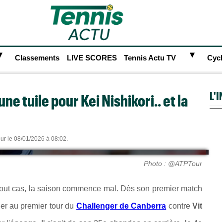
►
►
Classements
LIVE SCORES
Tennis Actu TV
Cyc
L'
e tuile pour Kei Nishikori.. et la
our le 08/01/2026 à 08:02.
Photo : @ATPTour
 tout cas, la saison commence mal. Dès son premier match
ner au premier tour du
Challenger de Canberra
contre
Vit