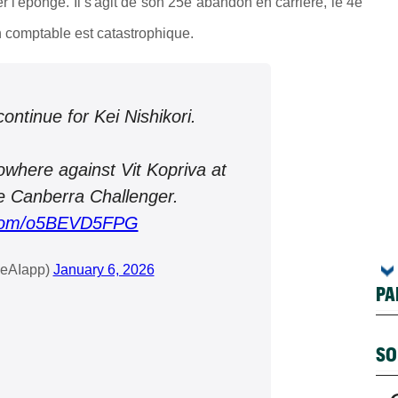
er l'éponge. Il s'agit de son 25e abandon en carrière, le 4e
on comptable est catastrophique.
ontinue for Kei Nishikori.
nowhere against Vit Kopriva at
he Canberra Challenger.
r.com/o5BEVD5FPG
eAIapp)
January 6, 2026
PA
SO