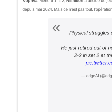
Kopriva
. Mené 6-1, 2-2,
Nishikori
a décidé de jet
depuis mai 2024. Mais ce n'est pas tout, l'opérati
Physical struggles c
He just retired out of 
2-2 in set 2 at t
pic.twitte
— edgeAI (@edg