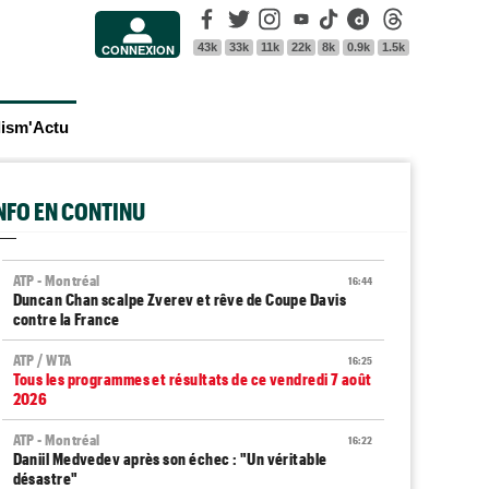
Facebook
Twitter
Instagram
Youtube
Tik Tok
Dailymotion
Threads
43k
33k
11k
22k
8k
0.9k
1.5k
CONNEXION
lism'Actu
INFO EN CONTINU
ATP - Montréal
16:44
Duncan Chan scalpe Zverev et rêve de Coupe Davis
contre la France
ATP / WTA
16:25
Tous les programmes et résultats de ce vendredi 7 août
2026
ATP - Montréal
16:22
Daniil Medvedev après son échec : "Un véritable
désastre"