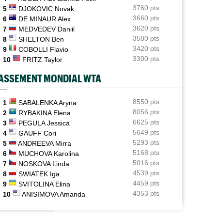
Caroline Garcia est désormais maman d’un petit Pablo
3760 pts
5
DJOKOVIC Novak
3660 pts
6
DE MINAUR Alex
Grodzisk Mazowiecki (CH)
10:51
3620 pts
7
MEDVEDEV Daniil
Mathys Erhard s'offre Dzumhur et cible les demi-
finales
3580 pts
8
SHELTON Ben
3420 pts
9
COBOLLI Flavio
RNET ROSE
ATP / WTA
Plovdiv (CH)
10:33
3300 pts
10
FRITZ Taylor
A 18 ans, Yannick Alexandrescou vise une première
oline Garcia est désormais maman d’un
Tous les résultats de ce jeudi 6 août 20
it Pablo
demie en Chal'
de la nuit
ASSEMENT MONDIAL WTA
ATP - Montréal
10:11
Pour son "retour", Arthur Fils est en huitièmes et
8550 pts
1
SABALENKA Aryna
rassure
8056 pts
2
RYBAKINA Elena
6625 pts
3
PEGULA Jessica
ATP - Montréal
09:35
5649 pts
4
GAUFF Cori
Une semaine après Washington, Rafa Jodar dompte
5293 pts
5
ANDREEVA Mirra
encore Musetti
5168 pts
6
MUCHOVA Karolina
5016 pts
7
NOSKOVA Linda
4539 pts
8
SWIATEK Iga
4459 pts
9
SVITOLINA Elina
4353 pts
10
ANISIMOVA Amanda