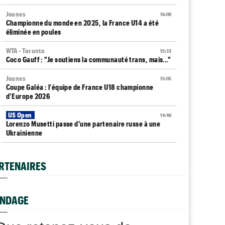
Jeunes
16:00
Championne du monde en 2025, la France U14 a été
éliminée en poules
WTA - Toronto
15:33
Coco Gauff : "Je soutiens la communauté trans, mais..."
Jeunes
15:05
Coupe Galéa : l’équipe de France U18 championne
d’Europe 2026
US Open
14:40
Lorenzo Musetti passe d'une partenaire russe à une
Ukrainienne
Next Gen ATP Finals
14:16
Moïse Kouame, 17 ans, peut faire mieux que Sinner et
RTENAIRES
Alcaraz
WTA - Toronto
13:52
Aryna Sabalenka, une cadence plus vue depuis Serena
NDAGE
Williams
ATP Finals
13:33