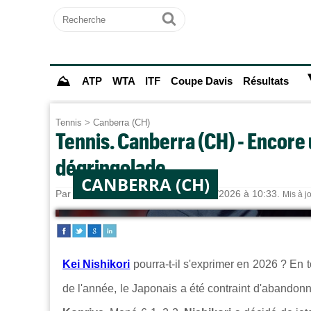
Recherche
Ok
⛰
ATP
WTA
ITF
Coupe Davis
Résultats
Tennis
>
Canberra (CH)
Tennis. Canberra (CH) - Encore un
dégringolade
CANBERRA (CH)
Par
Alexandre HERCHEUX
le 07/01/2026 à 10:33.
Mis à j
Kei Nishikori
pourra-t-il s'exprimer en 2026 ? En
de l'année, le Japonais a été contraint d'abandon