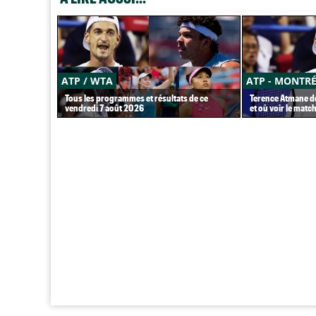
ATP / WTA
ATP - MONTR
Tous les programmes et résultats de ce
Terence Atmane dé
vendredi 7 août 2026
et où voir le match