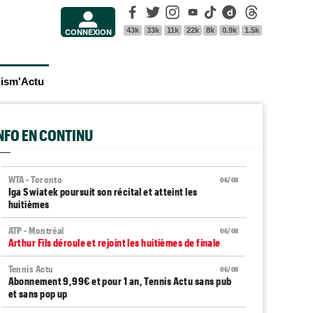
Facebook
Twitter
Instagram
Youtube
Tik Tok
Dailymotion
Threads
43k
33k
11k
22k
8k
0.9k
1.5k
CONNEXION
lism'Actu
INFO EN CONTINU
WTA - Toronto
06/08
Iga Swiatek poursuit son récital et atteint les
huitièmes
ATP - Montréal
06/08
Arthur Fils déroule et rejoint les huitièmes de finale
Tennis Actu
06/08
Abonnement 9,99€ et pour 1 an, Tennis Actu sans pub
et sans pop up