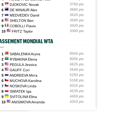
3760 pts
5
DJOKOVIC Novak
ATP / WTA
06/08
3660 pts
6
DE MINAUR Alex
Tous les programmes et les résultats de ce jeudi 6 août
3620 pts
7
MEDVEDEV Daniil
2026
3580 pts
8
SHELTON Ben
INTERVIEW
3420 pts
06/08
9
COBOLLI Flavio
Luca Van Assche : "Je peux être performant tout au
3300 pts
10
FRITZ Taylor
long de l’année"
ASSEMENT MONDIAL WTA
INTERVIEW
06/08
Quentin Halys : "Je n’ai pas eu de coup de téléphone de
sponsors"
8550 pts
1
SABALENKA Aryna
8056 pts
2
RYBAKINA Elena
WTA - Toronto
06/08
6625 pts
3
PEGULA Jessica
Aryna Sabalenka propose... des conférences de presse
5649 pts
4
GAUFF Cori
façon F1
5293 pts
5
ANDREEVA Mirra
5168 pts
6
MUCHOVA Karolina
5016 pts
7
NOSKOVA Linda
4539 pts
8
SWIATEK Iga
4459 pts
9
SVITOLINA Elina
4353 pts
10
ANISIMOVA Amanda