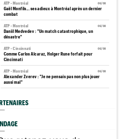
ATP - Montréal
06/08
Gaël Monfils... ses adieux à Montréal après un dernier
combat
ATP - Montréal
06/08
Daniil Medvedev : "Un match catastrophique, un
désastre"
ATP - Cincinnati
06/08
Comme Carlos Alcaraz, Holger Rune forfait pour
Cincinnati
ATP - Montréal
06/08
Alexander Zverev : "Je ne pensais pas non plus jouer
aussi mal"
WTA - Toronto
06/08
Coco Gauff sur les tests génétiques : "Je comprends
RTENAIRES
mais..."
ATP - Montréal
06/08
Auger-Aliassime, forfait : "Une douleur au niveau du
NDAGE
dos"
Carnet Rose
06/08