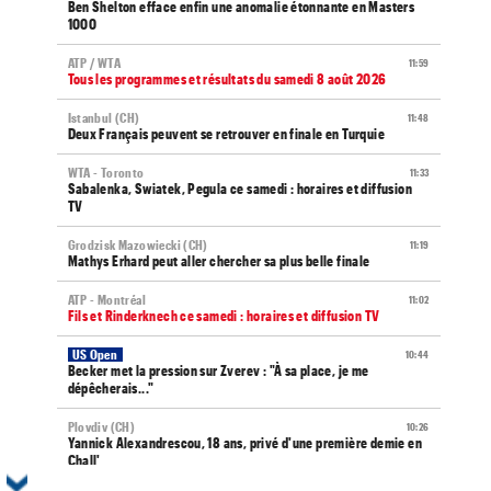
Ben Shelton efface enfin une anomalie étonnante en Masters
1000
ATP / WTA
11:59
Tous les programmes et résultats du samedi 8 août 2026
Istanbul (CH)
11:48
Deux Français peuvent se retrouver en finale en Turquie
WTA - Toronto
11:33
Sabalenka, Swiatek, Pegula ce samedi : horaires et diffusion
TV
Grodzisk Mazowiecki (CH)
11:19
Mathys Erhard peut aller chercher sa plus belle finale
ATP - Montréal
11:02
Fils et Rinderknech ce samedi : horaires et diffusion TV
US Open
10:44
Becker met la pression sur Zverev : "À sa place, je me
dépêcherais..."
Plovdiv (CH)
10:26
Yannick Alexandrescou, 18 ans, privé d'une première demie en
Chall'