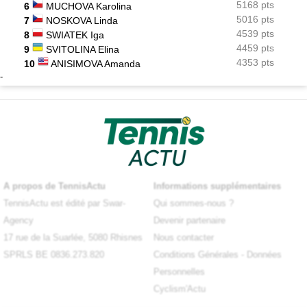
5168 pts
6
MUCHOVA Karolina
5016 pts
7
NOSKOVA Linda
4539 pts
8
SWIATEK Iga
4459 pts
9
SVITOLINA Elina
4353 pts
10
ANISIMOVA Amanda
-
A propos de TennisActu
Informations supplémentaires
TennisActu est édité par Swar-
Qui sommes-nous ?
Agency
Devenir partenaire
17 rue de la Suarlée, 5080 Rhisnes
Nous contacter
SPRLS BE 0836.273.820
Conditions Générales
-
Données
Personnelles
Cyclism'Actu