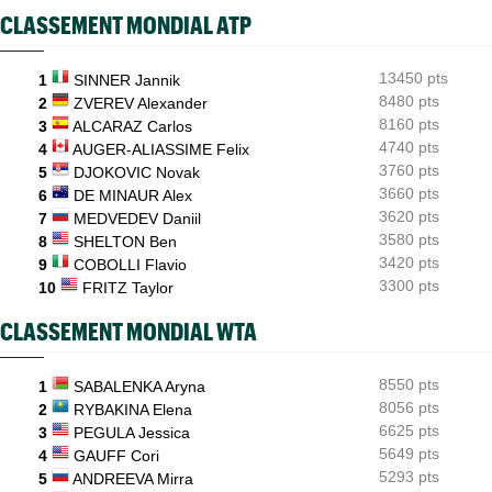
CLASSEMENT MONDIAL ATP
ATP - Cincinnati
08:24
Carlos Alcaraz forfait, l'Espagnol sera-t-il à l'US Open ?
13450 pts
1
SINNER Jannik
ATP / WTA
08:21
Tous les résultats du vendredi 7 août 2026 et de la nuit
8480 pts
2
ZVEREV Alexander
8160 pts
3
ALCARAZ Carlos
ATP - Blessure
08:00
4740 pts
4
AUGER-ALIASSIME Felix
Les galères continuent pour Sebastian Korda, opéré du dos
3760 pts
5
DJOKOVIC Novak
3660 pts
6
DE MINAUR Alex
3620 pts
7
MEDVEDEV Daniil
3580 pts
8
SHELTON Ben
3420 pts
9
COBOLLI Flavio
3300 pts
10
FRITZ Taylor
CLASSEMENT MONDIAL WTA
8550 pts
1
SABALENKA Aryna
8056 pts
2
RYBAKINA Elena
6625 pts
3
PEGULA Jessica
5649 pts
4
GAUFF Cori
5293 pts
5
ANDREEVA Mirra