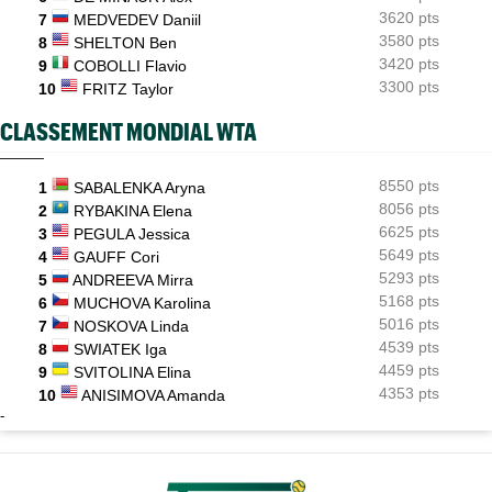
3620 pts
7
MEDVEDEV Daniil
3580 pts
8
SHELTON Ben
3420 pts
9
COBOLLI Flavio
3300 pts
10
FRITZ Taylor
CLASSEMENT MONDIAL WTA
8550 pts
1
SABALENKA Aryna
8056 pts
2
RYBAKINA Elena
6625 pts
3
PEGULA Jessica
5649 pts
4
GAUFF Cori
5293 pts
5
ANDREEVA Mirra
5168 pts
6
MUCHOVA Karolina
5016 pts
7
NOSKOVA Linda
4539 pts
8
SWIATEK Iga
4459 pts
9
SVITOLINA Elina
4353 pts
10
ANISIMOVA Amanda
-