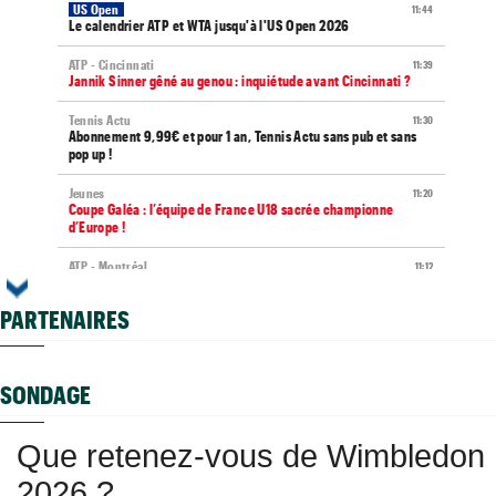
US Open
11:44
Le calendrier ATP et WTA jusqu'à l'US Open 2026
ATP - Cincinnati
11:39
Jannik Sinner gêné au genou : inquiétude avant Cincinnati ?
Tennis Actu
11:30
Abonnement 9,99€ et pour 1 an, Tennis Actu sans pub et sans
pop up !
Jeunes
11:20
Coupe Galéa : l’équipe de France U18 sacrée championne
d’Europe !
ATP - Montréal
11:12
João Fonseca répond aux critiques : "Le circuit est épuisant"
PARTENAIRES
ATP - Montréal
10:52
Tallon Griekspoor a piégé Zverev : "J’ai failli jeter l’éponge"
ATP - Montréal
10:40
SONDAGE
Gaël Monfils : ses adieux à Montréal après un dernier combat
ATP - Montréal
09:59
Que retenez-vous de Wimbledon
Zverev, Medvedev et Fritz : hécatombe chez les favoris
2026 ?
ATP - Montréal
09:21