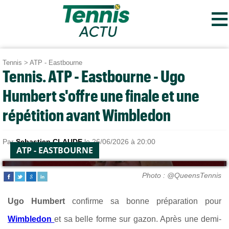
≡
Tennis
>
ATP - Eastbourne
Tennis. ATP - Eastbourne - Ugo
Humbert s'offre une finale et une
répétition avant Wimbledon
Par
Sebastien CLAUDE
le 26/06/2026 à 20:00
ATP - EASTBOURNE
Photo : @QueensTennis
Ugo Humbert
confirme sa bonne préparation pour
Wimbledon
et sa belle forme sur gazon. Après une demi-