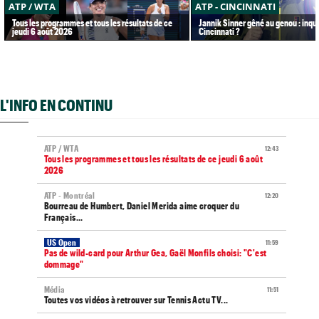
ATP / WTA
ATP - CINCINNATI
Tous les programmes et tous les résultats de ce
Jannik Sinner gêné au genou : inqu
jeudi 6 août 2026
Cincinnati ?
L'INFO EN CONTINU
ATP / WTA
12:43
Tous les programmes et tous les résultats de ce jeudi 6 août
2026
ATP - Montréal
12:20
Bourreau de Humbert, Daniel Merida aime croquer du
Français...
US Open
11:59
Pas de wild-card pour Arthur Gea, Gaël Monfils choisi: "C'est
dommage"
Média
11:51
Toutes vos vidéos à retrouver sur Tennis Actu TV...