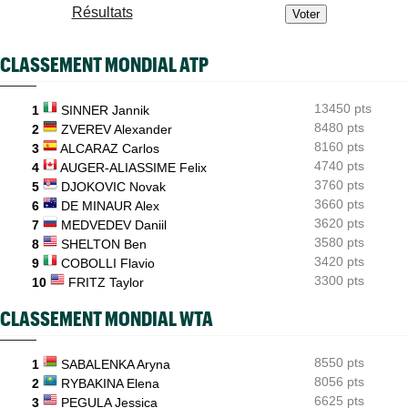
Résultats
ATP - Cincinnati
07:10
Jannik Sinner gêné au genou... inquiétude avant Cincinnati
CLASSEMENT MONDIAL ATP
WTA - Toronto
06/08
Iga Swiatek poursuit son récital et atteint les huitièmes
13450 pts
1
SINNER Jannik
ATP - Montréal
06/08
Gaël Monfils... ses adieux à Montréal après un dernier combat
8480 pts
2
ZVEREV Alexander
8160 pts
3
ALCARAZ Carlos
ATP - Montréal
06/08
4740 pts
4
AUGER-ALIASSIME Felix
Daniil Medvedev : "Un match catastrophique, un désastre"
3760 pts
5
DJOKOVIC Novak
3660 pts
6
DE MINAUR Alex
3620 pts
7
MEDVEDEV Daniil
3580 pts
8
SHELTON Ben
3420 pts
9
COBOLLI Flavio
3300 pts
10
FRITZ Taylor
CLASSEMENT MONDIAL WTA
8550 pts
1
SABALENKA Aryna
8056 pts
2
RYBAKINA Elena
6625 pts
3
PEGULA Jessica