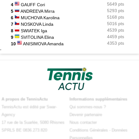
5649 pts
4
GAUFF Cori
5293 pts
5
ANDREEVA Mirra
5168 pts
6
MUCHOVA Karolina
5016 pts
7
NOSKOVA Linda
4539 pts
8
SWIATEK Iga
4459 pts
9
SVITOLINA Elina
4353 pts
10
ANISIMOVA Amanda
-
A propos de TennisActu
Informations supplémentaires
TennisActu est édité par Swar-
Qui sommes-nous ?
Agency
Devenir partenaire
17 rue de la Suarlée, 5080 Rhisnes
Nous contacter
SPRLS BE 0836.273.820
Conditions Générales
-
Données
Personnelles