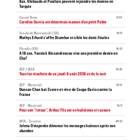
Bax, Ghibaudo et Poullain peuvent rejoindre les demies en
Turquie
Carnet Rose
11:04
Caroline Garcia est désormais maman d’un petit Pablo
Grodzisk Mazowiecki (CH)
10:51
Mathys Erhard s'offre Dzumhur et cible les demi-finales
Plovdiv (CH)
10:33
A 18 ans, Yannick Alexandrescou vise une première demie en
Chal'
ATP / WTA
10:20
Tous les résultats de ce jeudi 6 août 2026 et de la nuit
ATP - Montréal
10:14
Duncan Chan bat Zverev et rêve de Coupe Davis contre la
France
ATP - Montréal
10:11
Pour son "retour", Arthur Fils est en huitièmes et rassure
WTA - Toronto
09:53
Jelena Ostapenko dénonce les messages haineux après son
abandon