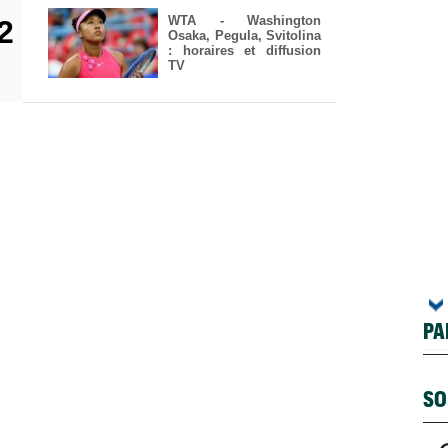
WTA - Washington
2
Osaka, Pegula, Svitolina
: horaires et diffusion
TV
PA
SO