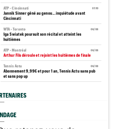
ATP - Cincinnati
07:10
Jannik Sinner gêné au genou... inquiétude avant
Cincinnati
WTA - Toronto
06/08
Iga Swiatek poursuit son récital et atteint les
huitièmes
ATP - Montréal
06/08
Arthur Fils déroule et rejoint les huitièmes de finale
Tennis Actu
06/08
Abonnement 9,99€ et pour 1 an, Tennis Actu sans pub
et sans pop up
ATP - Montréal
06/08
Gaël Monfils... ses adieux à Montréal après un dernier
RTENAIRES
combat
ATP - Montréal
06/08
Daniil Medvedev : "Un match catastrophique, un
NDAGE
désastre"
ATP - Cincinnati
06/08