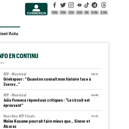
Facebook
Twitter
Instagram
Youtube
Tik Tok
Dailymotion
Threads
43k
33k
11k
22k
8k
0.9k
1.5k
CONNEXION
lism'Actu
INFO EN CONTINU
ATP - Montréal
08:25
Griekspoor : "Quand on connaît mon histoire face à
Zverev..."
ATP - Montréal
08:00
João Fonseca répond aux critiques : "Le circuit est
éprouvant"
Next Gen ATP Finals
07:35
Moïse Kouame pourrait faire mieux que... Sinner et
Alcaraz