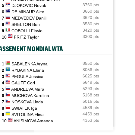
3760 pts
5
DJOKOVIC Novak
Jeunes
06/08
3660 pts
6
DE MINAUR Alex
Championne du monde en 2025, la France U14 éliminée
3620 pts
7
MEDVEDEV Daniil
dès les poules
3580 pts
8
SHELTON Ben
Jeunes
3420 pts
06/08
9
COBOLLI Flavio
Coupe Galéa : l’équipe de France U18 sacrée
3300 pts
10
FRITZ Taylor
championne d’Europe
ASSEMENT MONDIAL WTA
ATP - Montréal
06/08
Stefanos Tsitsipas sur son père : "J’ai été trop
patient..."
8550 pts
1
SABALENKA Aryna
8056 pts
2
RYBAKINA Elena
ATP - Montréal
06/08
6625 pts
3
PEGULA Jessica
Combien touchent les joueurs au Masters 1000 de
5649 pts
4
GAUFF Cori
Montréal ?
5293 pts
5
ANDREEVA Mirra
5168 pts
6
MUCHOVA Karolina
5016 pts
7
NOSKOVA Linda
4539 pts
8
SWIATEK Iga
4459 pts
9
SVITOLINA Elina
4353 pts
10
ANISIMOVA Amanda