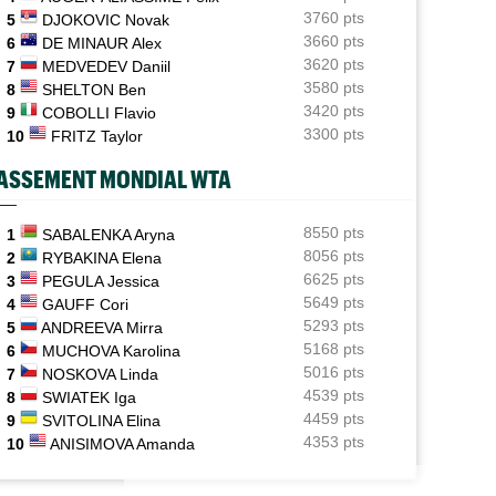
3760 pts
5
DJOKOVIC Novak
ATP / WTA
06/08
3660 pts
6
DE MINAUR Alex
Tous les programmes et les résultats de ce jeudi 6 août
3620 pts
7
MEDVEDEV Daniil
2026
3580 pts
8
SHELTON Ben
INTERVIEW
3420 pts
06/08
9
COBOLLI Flavio
Luca Van Assche : "Je peux être performant tout au
3300 pts
10
FRITZ Taylor
long de l’année"
ASSEMENT MONDIAL WTA
INTERVIEW
06/08
Quentin Halys : "Je n’ai pas eu de coup de téléphone de
sponsors"
8550 pts
1
SABALENKA Aryna
8056 pts
2
RYBAKINA Elena
WTA - Toronto
06/08
6625 pts
3
PEGULA Jessica
Aryna Sabalenka propose... des conférences de presse
5649 pts
4
GAUFF Cori
façon F1
5293 pts
5
ANDREEVA Mirra
5168 pts
6
MUCHOVA Karolina
5016 pts
7
NOSKOVA Linda
4539 pts
8
SWIATEK Iga
4459 pts
9
SVITOLINA Elina
4353 pts
10
ANISIMOVA Amanda