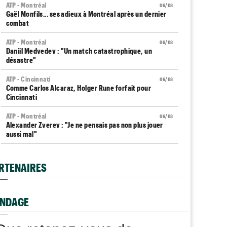
ATP - Montréal
06/08
Gaël Monfils... ses adieux à Montréal après un dernier
combat
ATP - Montréal
06/08
Daniil Medvedev : "Un match catastrophique, un
désastre"
ATP - Cincinnati
06/08
Comme Carlos Alcaraz, Holger Rune forfait pour
Cincinnati
ATP - Montréal
06/08
Alexander Zverev : "Je ne pensais pas non plus jouer
aussi mal"
WTA - Toronto
06/08
Coco Gauff sur les tests génétiques : "Je comprends
RTENAIRES
mais..."
ATP - Montréal
06/08
Auger-Aliassime, forfait : "Une douleur au niveau du
NDAGE
dos"
Carnet Rose
06/08