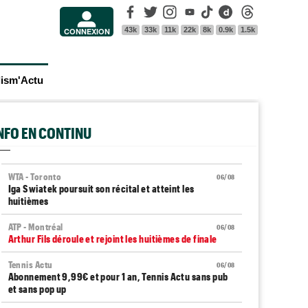
Facebook
Twitter
Instagram
Youtube
Tik Tok
Dailymotion
Threads
43k
33k
11k
22k
8k
0.9k
1.5k
CONNEXION
lism'Actu
INFO EN CONTINU
WTA - Toronto
06/08
Iga Swiatek poursuit son récital et atteint les
huitièmes
ATP - Montréal
06/08
Arthur Fils déroule et rejoint les huitièmes de finale
Tennis Actu
06/08
Abonnement 9,99€ et pour 1 an, Tennis Actu sans pub
et sans pop up