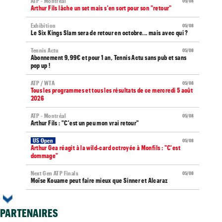
ATP - Montréal
05/08
Arthur Fils lâche un set mais s'en sort pour son "retour"
Exhibition
05/08
Le Six Kings Slam sera de retour en octobre... mais avec qui ?
Tennis Actu
05/08
Abonnement 9,99€ et pour 1 an, Tennis Actu sans pub et sans
pop up !
ATP / WTA
05/08
Tous les programmes et tous les résultats de ce mercredi 5 août
2026
ATP - Montréal
05/08
Arthur Fils : "C'est un peu mon vrai retour"
US Open
05/08
Arthur Gea réagit à la wild-card octroyée à Monfils : "C'est
dommage"
Next Gen ATP Finals
05/08
Moïse Kouame peut faire mieux que Sinner et Alcaraz
US Open
05/08
Le calendrier ATP et WTA jusqu'à l'US Open 2026
PARTENAIRES