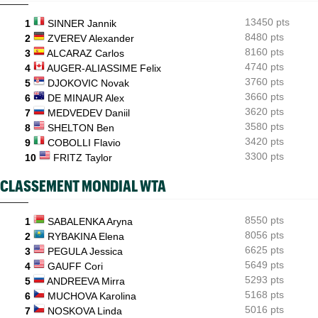
US Open (Q)
05/08
13450 pts
1
SINNER Jannik
Bonzi proche du tableau, Gea, Draper et Wawrinka en qualifs
8480 pts
2
ZVEREV Alexander
8160 pts
3
ALCARAZ Carlos
4740 pts
4
AUGER-ALIASSIME Felix
3760 pts
5
DJOKOVIC Novak
3660 pts
6
DE MINAUR Alex
3620 pts
7
MEDVEDEV Daniil
3580 pts
8
SHELTON Ben
3420 pts
9
COBOLLI Flavio
3300 pts
10
FRITZ Taylor
CLASSEMENT MONDIAL WTA
8550 pts
1
SABALENKA Aryna
8056 pts
2
RYBAKINA Elena
6625 pts
3
PEGULA Jessica
5649 pts
4
GAUFF Cori
5293 pts
5
ANDREEVA Mirra
5168 pts
6
MUCHOVA Karolina
5016 pts
7
NOSKOVA Linda