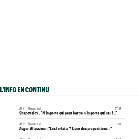
L'INFO EN CONTINU
ATP - Montréal
07:28
Shapovalov : "N'importe qui peut battre n'importe qui sauf..."
ATP - Montréal
07:05
Auger-Aliassime : "Les forfaits ? L’une des propositions..."