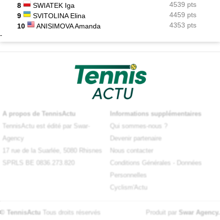
4539 pts
8
SWIATEK Iga
4459 pts
9
SVITOLINA Elina
4353 pts
10
ANISIMOVA Amanda
-
A propos de TennisActu
Informations supplémentaires
TennisActu est édité par Swar-
Qui sommes-nous ?
Agency
Devenir partenaire
17 rue de la Suarlée, 5080 Rhisnes
Nous contacter
SPRLS BE 0836.273.820
Conditions Générales
-
Données
Personnelles
Cyclism'Actu
© TennisActu
Tous droits réservés
Produit par
Swar Agency
.