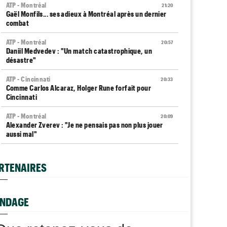
ATP - Montréal
21:20
Gaël Monfils... ses adieux à Montréal après un dernier
combat
ATP - Montréal
20:57
Daniil Medvedev : "Un match catastrophique, un
désastre"
ATP - Cincinnati
20:33
Comme Carlos Alcaraz, Holger Rune forfait pour
Cincinnati
ATP - Montréal
20:09
Alexander Zverev : "Je ne pensais pas non plus jouer
aussi mal"
WTA - Toronto
19:39
Coco Gauff sur les tests génétiques : "Je comprends
RTENAIRES
mais..."
ATP - Montréal
19:15
Auger-Aliassime, forfait : "Une douleur au niveau du
NDAGE
dos"
Carnet Rose
19:04