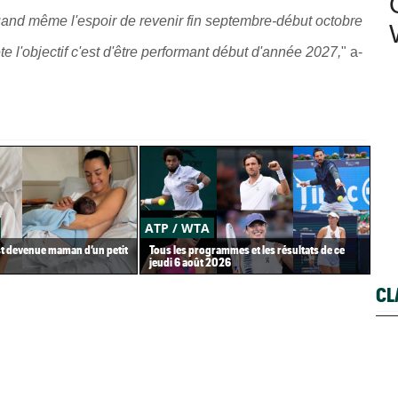
 quand même l'espoir de revenir fin septembre-début octobre
e l'objectif c'est d'être performant début d'année 2027
,
" a-
ATP / WTA
US
st devenue maman d’un petit
Tous les programmes et les résultats de ce
Gaë
jeudi 6 août 2026
Gea
CL