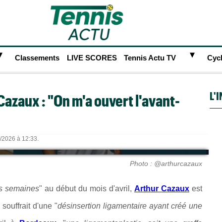
►
►
Classements
LIVE SCORES
Tennis Actu TV
Cyc
L'
Cazaux : "On m'a ouvert l'avant-
6/2026 à 12:33.
Photo : @arthurcazaux
rs semaines
" au début du mois d'avril,
Arthur Cazaux
est
souffrait d'une "
désinsertion ligamentaire ayant créé une