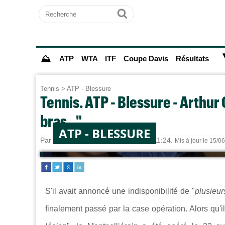
Recherche
Ok
⛰
ATP
WTA
ITF
Coupe Davis
Résultats
Tennis
>
ATP - Blessure
Tennis. ATP - Blessure - Arthur 
bras..."
ATP - BLESSURE
Par
Paul MOUGIN
le 13/06/2026 à 11:24.
Mis à jour le 15/0
S'il avait annoncé une indisponibilité de "
plusieu
finalement passé par la case opération. Alors qu'il 