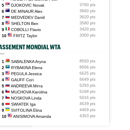
3760 pts
5
DJOKOVIC Novak
ATP / WTA
17:26
3660 pts
6
DE MINAUR Alex
Tous les programmes et les résultats de ce jeudi 6 août
3620 pts
7
MEDVEDEV Daniil
2026
3580 pts
8
SHELTON Ben
INTERVIEW
3420 pts
17:04
9
COBOLLI Flavio
Luca Van Assche : "Je peux être performant tout au
3300 pts
10
FRITZ Taylor
long de l’année"
ASSEMENT MONDIAL WTA
INTERVIEW
16:39
Quentin Halys : "Je n’ai pas eu de coup de téléphone de
sponsors"
8550 pts
1
SABALENKA Aryna
8056 pts
2
RYBAKINA Elena
WTA - Toronto
16:11
6625 pts
3
PEGULA Jessica
Aryna Sabalenka propose... des conférences de presse
5649 pts
4
GAUFF Cori
façon F1
5293 pts
5
ANDREEVA Mirra
5168 pts
6
MUCHOVA Karolina
5016 pts
7
NOSKOVA Linda
4539 pts
8
SWIATEK Iga
4459 pts
9
SVITOLINA Elina
4353 pts
10
ANISIMOVA Amanda