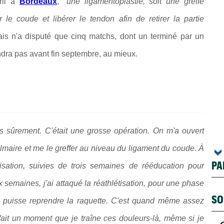
ril à
Bordeaux
, "
une ligamentoplastie, soit une greffe
r le coude et libérer le tendon afin de retirer la partie
ais n'a disputé que cinq matchs, dont un terminé par un
endra pas avant fin septembre, au mieux.
 sûrement. C'était une grosse opération. On m'a ouvert
lmaire et me le greffer au niveau du ligament du coude. À
PA
lisation, suivies de trois semaines de rééducation pour
semaines, j'ai attaqué la réathlétisation, pour une phase
SO
e puisse reprendre la raquette. C'est quand même assez
fait un moment que je traîne ces douleurs-là, même si je