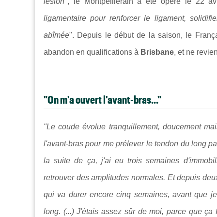
lésion
", le Montpelliérain
a été opéré le 22 av
ligamentaire pour renforcer le ligament, solidifie
abîmée
".
Depuis le début de la saison, le Franç
abandon en qualifications à
Brisbane
, et ne revi
"On m'a ouvert l'avant-bras..."
"Le coude évolue tranquillement, doucement mais
l'avant-bras pour me prélever le tendon du long pa
la suite de ça, j'ai eu trois semaines d'immobi
retrouver des amplitudes normales. Et depuis deux 
qui va durer encore cinq semaines, avant que j
long. (...) J
'étais assez sûr de moi, parce que ça 