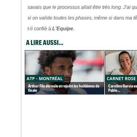
savais que le processus allait être très long. J'ai
si on valide toutes les phases, même si dans ma têt
t-il confié à
L'Equipe
.
A LIRE AUSSI...
ATP - MONTRÉAL
CARNET ROSE
Arthur Fils déroule et rejoint les huitièmes de
Caroline Garcia e
finale
Pablo...