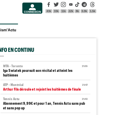
Facebook
Twitter
Instagram
Youtube
Tik Tok
Dailymotion
Threads
43k
33k
11k
22k
8k
0.9k
1.5k
CONNEXION
lism'Actu
INFO EN CONTINU
WTA - Toronto
21:55
Iga Swiatek poursuit son récital et atteint les
huitièmes
ATP - Montréal
21:47
Arthur Fils déroule et rejoint les huitièmes de finale
Tennis Actu
21:43
Abonnement 9,99€ et pour 1 an, Tennis Actu sans pub
et sans pop up