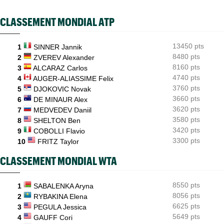
ATP / WTA
08:16
CLASSEMENT MONDIAL ATP
Tous les résultats du samedi 8 août 2026 et de la nuit
ATP - Montréal
07:35
13450 pts
Joao Fonseca a taquiné Djokovic : "Il dit ça parce qu'il vieillit"
1
SINNER Jannik
8480 pts
2
ZVEREV Alexander
ATP - Montréal
07:10
8160 pts
3
ALCARAZ Carlos
Alexander Zverev s'est raté : "Le pire match de ma saison"
4740 pts
4
AUGER-ALIASSIME Felix
3760 pts
5
DJOKOVIC Novak
3660 pts
6
DE MINAUR Alex
3620 pts
7
MEDVEDEV Daniil
3580 pts
8
SHELTON Ben
3420 pts
9
COBOLLI Flavio
3300 pts
10
FRITZ Taylor
CLASSEMENT MONDIAL WTA
8550 pts
1
SABALENKA Aryna
8056 pts
2
RYBAKINA Elena
6625 pts
3
PEGULA Jessica
5649 pts
4
GAUFF Cori