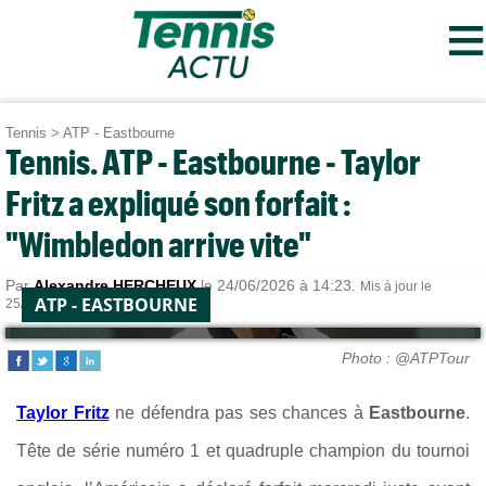
≡
Tennis
>
ATP - Eastbourne
Tennis. ATP - Eastbourne - Taylor
Fritz a expliqué son forfait :
"Wimbledon arrive vite"
Par
Alexandre HERCHEUX
le 24/06/2026 à 14:23.
Mis à jour le
ATP - EASTBOURNE
25/06/2026 à 17:45.
Photo : @ATPTour
Taylor Fritz
ne défendra pas ses chances à
Eastbourne
.
Tête de série numéro 1 et quadruple champion du tournoi