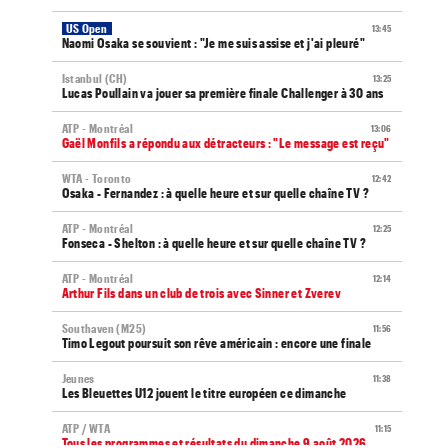
US Open
13:45
Naomi Osaka se souvient : "Je me suis assise et j'ai pleuré"
Istanbul (CH)
13:25
Lucas Poullain va jouer sa première finale Challenger à 30 ans
ATP - Montréal
13:06
Gaël Monfils a répondu aux détracteurs : "Le message est reçu"
WTA - Toronto
12:42
Osaka - Fernandez : à quelle heure et sur quelle chaîne TV ?
ATP - Montréal
12:25
Fonseca - Shelton : à quelle heure et sur quelle chaîne TV ?
ATP - Montréal
12:14
Arthur Fils dans un club de trois avec Sinner et Zverev
Southaven (M25)
11:56
Timo Legout poursuit son rêve américain : encore une finale
Jeunes
11:38
Les Bleuettes U12 jouent le titre européen ce dimanche
ATP / WTA
11:15
Tous les programmes et résultats du dimanche 9 août 2026