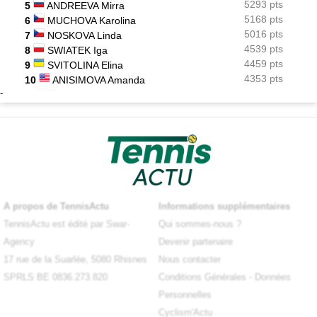
5293 pts
5
ANDREEVA Mirra
5168 pts
6
MUCHOVA Karolina
5016 pts
7
NOSKOVA Linda
4539 pts
8
SWIATEK Iga
4459 pts
9
SVITOLINA Elina
4353 pts
10
ANISIMOVA Amanda
-
A propos de TennisActu
Informations supplémentaires
TennisActu est édité par Swar-
Qui sommes-nous ?
Agency
Devenir partenaire
17 rue de la Suarlée, 5080 Rhisnes
Nous contacter
SPRLS BE 0836.273.820
Conditions Générales
-
Données
Personnelles
Cyclism'Actu