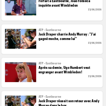
Forfait à Eastbourne, Joao Fonseca
inquiète avant Wimbledon
23/06/2026
ATP - Eastbourne
Jack Draper charrie Andy Murray : "J’ai
gagné moche, comme lui"
23/06/2026
ATP - Eastbourne
Après sa demie, Ugo Humbert veut
engranger avant Wimbledon !
23/06/2026
ATP - Eastbourne
Jack Draper réussit son retour avec Andy
Murray dans le box