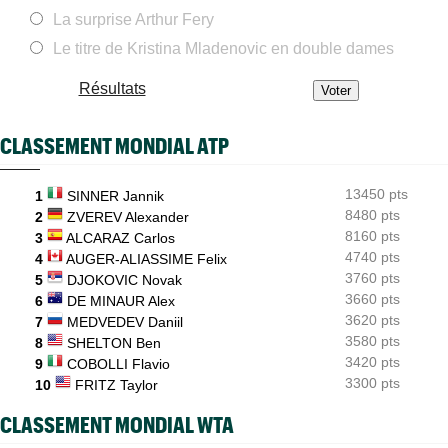
ATP - Montréal
La surprise Arthur Fery
07/08
Bourreau d'Ugo Humbert, Daniel Merida aime croquer du
Français...
Le titre de Kristina Mladenovic en double dames
ATP - Cincinnati
07/08
Résultats
Comme Carlos Alcaraz, Holger Rune a renoncé à Cincinnati
WTA - Toronto
07/08
CLASSEMENT MONDIAL ATP
Rybakina, Andreeva, Osaka, Gauff... horaires et diffusion TV
WTA - Toronto
07/08
13450 pts
1
SINNER Jannik
Jelena Ostapenko dénonce les messages d'insultes et de
menaces
8480 pts
2
ZVEREV Alexander
8160 pts
3
ALCARAZ Carlos
4740 pts
4
AUGER-ALIASSIME Felix
3760 pts
5
DJOKOVIC Novak
3660 pts
6
DE MINAUR Alex
3620 pts
7
MEDVEDEV Daniil
3580 pts
8
SHELTON Ben
3420 pts
9
COBOLLI Flavio
3300 pts
10
FRITZ Taylor
CLASSEMENT MONDIAL WTA