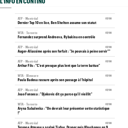
L'INFO EN CONTINU
ATP - Montréal
07/08
Dernier Top 10 en lice, Ben Shelton assume son statut
WTA - Toronto
07/08
Fernandez surprend Andreeva, Rybakina en contrôle
ATP - Montréal
07/08
Auger-Aliassime après son forfait : "Je pouvais à peine servir""
ATP - Montréal
07/08
Arthur Fils : "C’est presque plus lent que la terre battue"
WTA - Blessure
07/08
Paula Badosa rassure après son passage à l’hôpital
ATP - Montréal
07/08
Joao Fonseca : "Djokovic dit ça parce qu'il vieillit"
WTA - Toronto
07/08
Aryna Sabalenka : "On devrait leur présenter cette statistique
!"
ATP - Montréal
07/08
Terence Atmane a scalpé Tiafoe, Draper puis Khachanov en 9