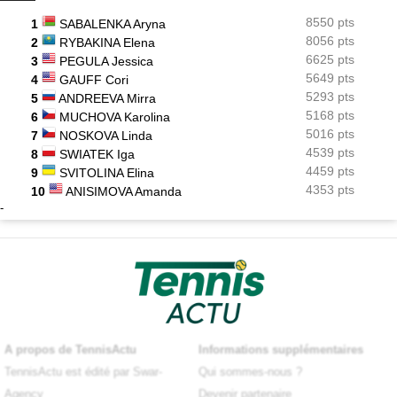
8550 pts
1
SABALENKA Aryna
8056 pts
2
RYBAKINA Elena
6625 pts
3
PEGULA Jessica
5649 pts
4
GAUFF Cori
5293 pts
5
ANDREEVA Mirra
5168 pts
6
MUCHOVA Karolina
5016 pts
7
NOSKOVA Linda
4539 pts
8
SWIATEK Iga
4459 pts
9
SVITOLINA Elina
4353 pts
10
ANISIMOVA Amanda
-
A propos de TennisActu
Informations supplémentaires
TennisActu est édité par Swar-
Qui sommes-nous ?
Agency
Devenir partenaire