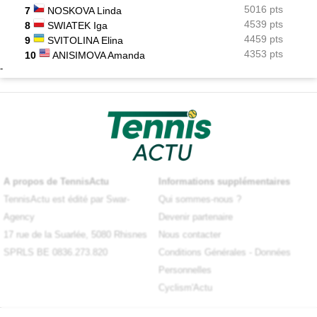
5016 pts
7
NOSKOVA Linda
4539 pts
8
SWIATEK Iga
4459 pts
9
SVITOLINA Elina
4353 pts
10
ANISIMOVA Amanda
-
A propos de TennisActu
Informations supplémentaires
TennisActu est édité par Swar-
Qui sommes-nous ?
Agency
Devenir partenaire
17 rue de la Suarlée, 5080 Rhisnes
Nous contacter
SPRLS BE 0836.273.820
Conditions Générales
-
Données
Personnelles
Cyclism'Actu