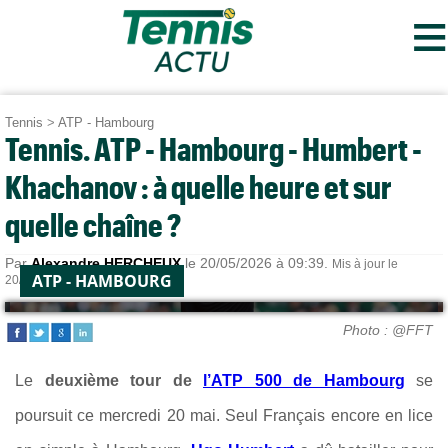
≡
Tennis
>
ATP - Hambourg
Tennis. ATP - Hambourg - Humbert -
Khachanov : à quelle heure et sur
quelle chaîne ?
Par
Alexandre HERCHEUX
le 20/05/2026 à 09:39.
Mis à jour le
ATP - HAMBOURG
20/05/2026 à 12:56.
Photo : @FFT
Le
deuxième tour de
l’ATP 500 de Hambourg
se
poursuit ce mercredi 20 mai. Seul Français encore en lice