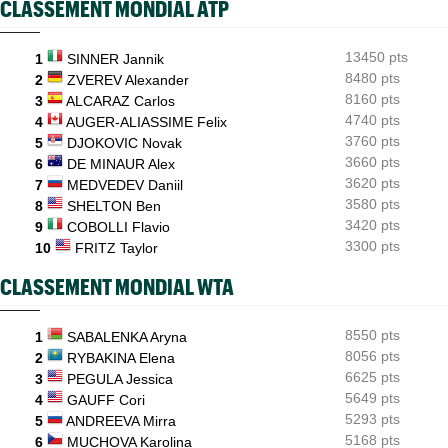
CLASSEMENT MONDIAL ATP
Sept Françaises engagées en qualifs, Kristina Mladenovic
protégée
13450 pts
1
SINNER Jannik
US Open
05/08
Emma Raducanu doit digérer un nouveau forfait, encore un
8480 pts
2
ZVEREV Alexander
coup dur
8160 pts
3
ALCARAZ Carlos
4740 pts
4
AUGER-ALIASSIME Felix
3760 pts
5
DJOKOVIC Novak
3660 pts
6
DE MINAUR Alex
3620 pts
7
MEDVEDEV Daniil
3580 pts
8
SHELTON Ben
3420 pts
9
COBOLLI Flavio
3300 pts
10
FRITZ Taylor
CLASSEMENT MONDIAL WTA
8550 pts
1
SABALENKA Aryna
8056 pts
2
RYBAKINA Elena
6625 pts
3
PEGULA Jessica
5649 pts
4
GAUFF Cori
5293 pts
5
ANDREEVA Mirra
5168 pts
6
MUCHOVA Karolina