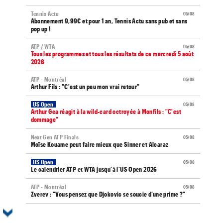
Tennis Actu
05/08
Abonnement 9,99€ et pour 1 an, Tennis Actu sans pub et sans
pop up !
ATP / WTA
05/08
Tous les programmes et tous les résultats de ce mercredi 5 août
2026
ATP - Montréal
05/08
Arthur Fils : "C'est un peu mon vrai retour"
US Open
05/08
Arthur Gea réagit à la wild-card octroyée à Monfils : "C'est
dommage"
Next Gen ATP Finals
05/08
Moïse Kouame peut faire mieux que Sinner et Alcaraz
US Open
05/08
Le calendrier ATP et WTA jusqu'à l'US Open 2026
ATP - Montréal
05/08
Zverev : "Vous pensez que Djokovic se soucie d’une prime ?"
WTA - Toronto
05/08
Elena Rybakina peut détrôner Aryna Sabalenka à Toronto