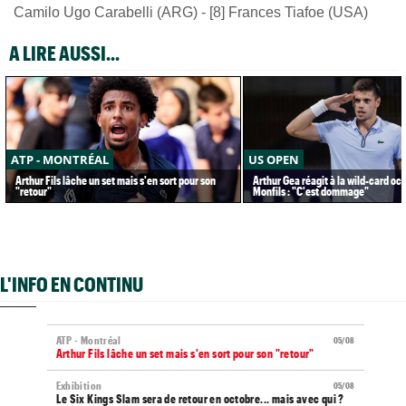
Camilo Ugo Carabelli (ARG) - [8] Frances Tiafoe (USA)
A LIRE AUSSI...
ATP - MONTRÉAL
US OPEN
Arthur Fils lâche un set mais s'en sort pour son
Arthur Gea réagit à la wild-card oc
"retour"
Monfils : "C'est dommage"
L'INFO EN CONTINU
ATP - Montréal
05/08
Arthur Fils lâche un set mais s'en sort pour son "retour"
Exhibition
05/08
Le Six Kings Slam sera de retour en octobre... mais avec qui ?