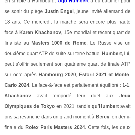
en simple à Hambourg,
Ugo Humbert
a dû batailler pour
se sortir du piège
Justin Engel
, jeune invité allemand de
18 ans. Ce mercredi, la marche sera encore plus haute
face à
Karen Khachanov
, 15e mondial et récent quart de
finaliste au
Masters 1000 de Rome
. Le Russe vise un
deuxième quart ATP de suite sur terre battue.
Humbert
, lui,
peut s’offrir seulement son quatrième quart de finale ATP
sur ocre après
Hambourg 2020, Estoril 2021 et Monte-
Carlo 2024
. Le face-à-face est parfaitement équilibré :
1-1
.
Khachanov
avait remporté leur duel aux
Jeux
Olympiques de Tokyo
en 2021, tandis
qu’Humbert
avait
pris sa revanche dans un grand moment à
Bercy
, en demi-
finale du
Rolex Paris Masters 2024
. Cette fois, les deux