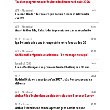
Tous les programmes et résultats du dimanche 9 août 2026
ATP - Montréal
10:51
Luciano Darderi fait mieux que Jannik Sinner et Alexander
Zverev
ATP - Montréal
10:30
Avant Arthur Fils, Rafa Jodar impressionne par sa régularité
WTA - Toronto
10:09
Iga Swiatek brise une étrange série noire face au Top 20
ATP - Montréal
09:59
Gaël Monfils répond aux critiques : "Le message est reçu"
Istanbul (CH)
09:53
Lucas Poullain joue sa première finale Challenger à 30 ans
WTA
09:35
Haddad Maia en pause jusqu'en 2027, João Fonseca prend sa
défense
ATP - Montréal
09:16
Arthur Fils s'invite dans un club de trois avec Sinner et Zverev
WTA - Toronto
08:59
Arthur Rinderknech tombe après un gros combat et une