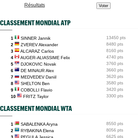
Résultats
ATP - Montréal
07:35
Joao Fonseca a taquiné Djokovic : "Il dit ça parce qu'il vieillit"
CLASSEMENT MONDIAL ATP
ATP - Montréal
07:10
Alexander Zverev s'est raté : "Le pire match de ma saison"
13450 pts
1
SINNER Jannik
ATP - Blessure
08/08
Frances Tiafoe opéré de la main droite après son abandon
8480 pts
2
ZVEREV Alexander
8160 pts
3
ALCARAZ Carlos
Carnet Rose
08/08
4740 pts
4
AUGER-ALIASSIME Felix
Caroline Garcia est devenue la maman d’un petit Pablo...
3760 pts
5
DJOKOVIC Novak
3660 pts
6
DE MINAUR Alex
3620 pts
7
MEDVEDEV Daniil
3580 pts
8
SHELTON Ben
3420 pts
9
COBOLLI Flavio
3300 pts
10
FRITZ Taylor
CLASSEMENT MONDIAL WTA
8550 pts
1
SABALENKA Aryna
8056 pts
2
RYBAKINA Elena
6625 pts
3
PEGULA Jessica