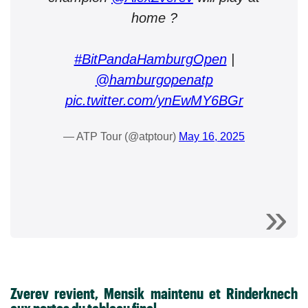
home ?
#BitPandaHamburgOpen
|
@hamburgopenatp
pic.twitter.com/ynEwMY6BGr
— ATP Tour (@atptour)
May 16, 2025
Zverev revient, Mensik maintenu et Rinderknech