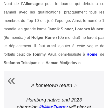
Nord de l’
Allemagne
pour le tournoi qui débutera ce
samedi avec les qualifications, pratiquement tous les
membres du Top 10 ont jeté l’éponge. Ainsi, le numéro 1
mondial en grande forme
Jannik Sinner
,
Lorenzo Musetti
(9e mondial) et
Holger Rune
(10e mondial) ne feront pas
le déplacement. Il faut aussi ajouter à cette vague de
forfaits ceux de
Tommy Paul
, demi-finaliste à
Rome
, de
Stefanos Tsitsipas
et d’
Hamad Medjedovic
.
A hometown return ⭐️
Hamburg native and 2023
champion
@AlexZverev
will play at