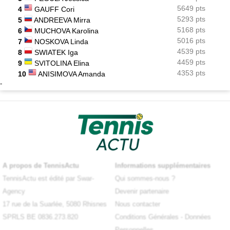
5649 pts
4
GAUFF Cori
5293 pts
5
ANDREEVA Mirra
5168 pts
6
MUCHOVA Karolina
5016 pts
7
NOSKOVA Linda
4539 pts
8
SWIATEK Iga
4459 pts
9
SVITOLINA Elina
4353 pts
10
ANISIMOVA Amanda
-
A propos de TennisActu
Informations supplémentaires
TennisActu est édité par Swar-
Qui sommes-nous ?
Agency
Devenir partenaire
17 rue de la Suarlée, 5080 Rhisnes
Nous contacter
SPRLS BE 0836.273.820
Conditions Générales
-
Données
Personnelles