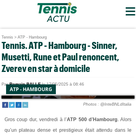
≡
Tennis
>
ATP - Hambourg
Tennis. ATP - Hambourg - Sinner,
Musetti, Rune et Paul renoncent,
Zverev en star à domicile
Par
Romain BALLE
le 17/05/2025 à 08:46
ATP - HAMBOURG
Photos : @InteBNLdItalia
Gros coup dur, vendredi à l’
ATP 500 d’Hambourg
. Alors
qu’un plateau dense et prestigieux était attendu dans le