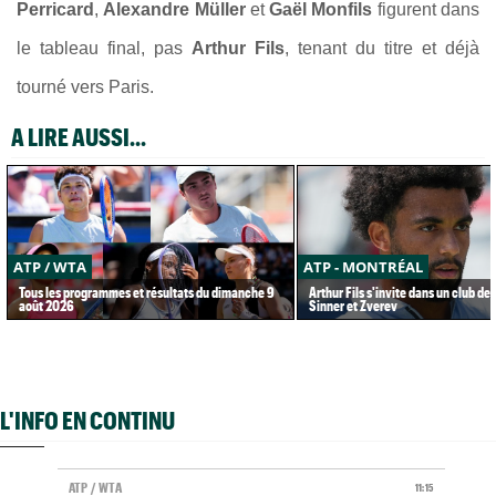
Perricard
,
Alexandre Müller
et
Gaël Monfils
figurent dans
le tableau final, pas
Arthur Fils
, tenant du titre et déjà
tourné vers Paris.
A LIRE AUSSI...
ATP / WTA
ATP - MONTRÉAL
Tous les programmes et résultats du dimanche 9
Arthur Fils s'invite dans un club de 
août 2026
Sinner et Zverev
L'INFO EN CONTINU
ATP / WTA
11:15