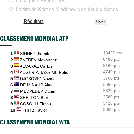
La surprise Arthur Fery
ATP - Blessure
15:48
Holger Rune espéré à Cincinnati, mais sa mère sème le doute...
Le titre de Kristina Mladenovic en double dames
US Open (Q)
15:21
Résultats
Bonzi proche du tableau, Gea, Draper et Wawrinka en qualifs
US Open (Q)
15:00
CLASSEMENT MONDIAL ATP
Sept Françaises engagées en qualifs, Kristina Mladenovic
protégée
13450 pts
1
SINNER Jannik
US Open
14:11
Emma Raducanu doit digérer un nouveau forfait, encore un
8480 pts
2
ZVEREV Alexander
coup dur
8160 pts
3
ALCARAZ Carlos
4740 pts
4
AUGER-ALIASSIME Felix
3760 pts
5
DJOKOVIC Novak
3660 pts
6
DE MINAUR Alex
3620 pts
7
MEDVEDEV Daniil
3580 pts
8
SHELTON Ben
3420 pts
9
COBOLLI Flavio
3300 pts
10
FRITZ Taylor
CLASSEMENT MONDIAL WTA