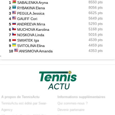
8550 pts
1
SABALENKA Aryna
8056 pts
2
RYBAKINA Elena
6625 pts
3
PEGULA Jessica
5649 pts
4
GAUFF Cori
5293 pts
5
ANDREEVA Mirra
5168 pts
6
MUCHOVA Karolina
5016 pts
7
NOSKOVA Linda
4539 pts
8
SWIATEK Iga
4459 pts
9
SVITOLINA Elina
4353 pts
10
ANISIMOVA Amanda
-
A propos de TennisActu
Informations supplémentaires
TennisActu est édité par Swar-
Qui sommes-nous ?
Agency
Devenir partenaire