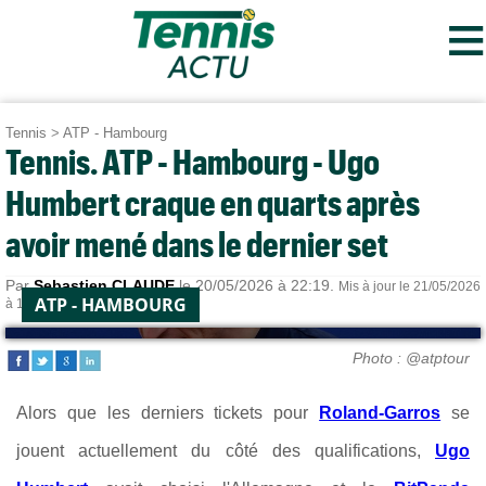
≡
Tennis
>
ATP - Hambourg
Tennis. ATP - Hambourg - Ugo
Humbert craque en quarts après
avoir mené dans le dernier set
Par
Sebastien CLAUDE
le 20/05/2026 à 22:19.
Mis à jour le 21/05/2026
ATP - HAMBOURG
à 15:45.
Photo : @atptour
Alors que les derniers tickets pour
Roland-Garros
se
jouent actuellement du côté des qualifications,
Ugo