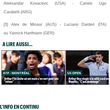
Aleksandar Kovacevic (USA) - Camilo Ugo
Carabelli (ARG)
[3] Alex de Minaur (AUS) - Luciano Darderi (ITA)
ou Yannick Hanfmann (GER)
A LIRE AUSSI...
ATP - MONTRÉAL
US OPEN
Arthur Fils lâche un set mais s'en sort pour son
Arthur Gea réagit à la wild-card oc
"retour"
Monfils : "C'est dommage"
L'INFO EN CONTINU