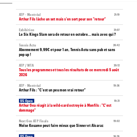
ATP - Montréal
21:19
Arthur Fils lâche un set mais s'en sort pour son "retour"
Exhibition
21:07
Le Six Kings Slam sera de retour en octobre... mais avec qui ?
Tennis Actu
20:42
Abonnement 9,99€ et pour 1 an, Tennis Actu sans pub et sans
pop up !
ATP / WTA
20:12
Tous les programmes et tous les résultats de ce mercredi 5 août
2026
ATP - Montréal
19:36
Arthur Fils : "C'est un peu mon vrai retour"
US Open
19:21
Arthur Gea réagit à la wild-card octroyée à Monfils : "C'est
dommage"
Next Gen ATP Finals
19:02
Moïse Kouame peut faire mieux que Sinner et Alcaraz
US Open
18:26