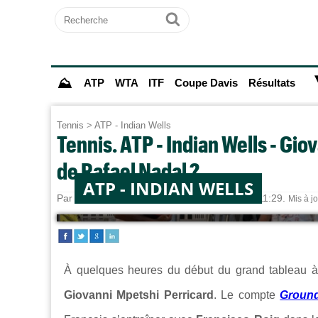
Recherche
Ok
⛰
ATP
WTA
ITF
Coupe Davis
Résultats
Tennis
>
ATP - Indian Wells
Tennis. ATP - Indian Wells - Gi
de Rafael Nadal ?
ATP - INDIAN WELLS
Par
Alexandre HERCHEUX
le 03/03/2026 à 11:29.
Mis à j
À quelques heures du début du grand tableau 
Giovanni Mpetshi Perricard
. Le compte
Groun