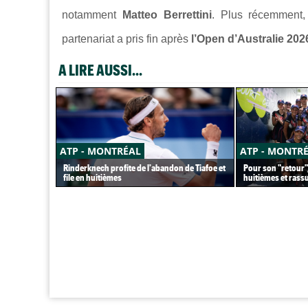
notamment
Matteo Berrettini
. Plus récemment, 
partenariat a pris fin après
l’Open d’Australie 202
A LIRE AUSSI...
ATP - MONTRÉAL
ATP - MONTR
Rinderknech profite de l'abandon de Tiafoe et
Pour son "retour",
file en huitièmes
huitièmes et rass