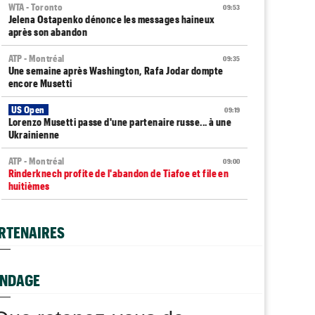
WTA - Toronto
09:53
Jelena Ostapenko dénonce les messages haineux
après son abandon
ATP - Montréal
09:35
Une semaine après Washington, Rafa Jodar dompte
encore Musetti
US Open
09:19
Lorenzo Musetti passe d'une partenaire russe... à une
Ukrainienne
ATP - Montréal
09:00
Rinderknech profite de l'abandon de Tiafoe et file en
huitièmes
Tennis Actu
08:58
Abonnement 9,99€ et pour 1 an, Tennis Actu sans pub
RTENAIRES
et sans pop up
US Open
08:50
Les amoureux Monfils et Svitolina ensemble pour le
NDAGE
double mixte ?
ATP - Montréal
08:25