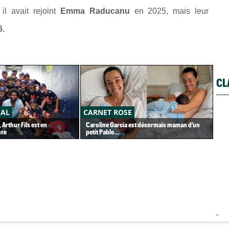
il avait rejoint
Emma Raducanu
en 2025, mais leur
6.
CL
ÉAL
CARNET ROSE
AT
 Arthur Fils est en
Caroline Garcia est désormais maman d’un
Tou
ure
petit Pablo...
de 
-