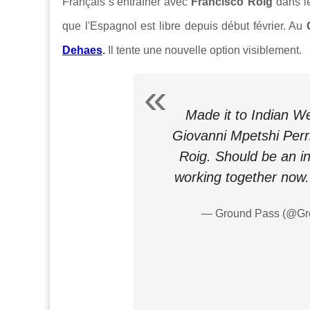
Français s’entraîner avec
Francisco Roig
dans le
que l'Espagnol est libre depuis début février. Au
Dehaes
.
Il tente une nouvelle option visiblement.
Made it to Indian Wel
Giovanni Mpetshi Perr
Roig. Should be an int
working together now
— Ground Pass (@G