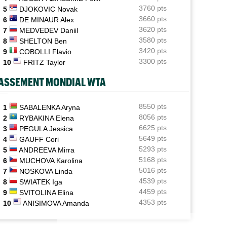
Gaël Monfils... ses adieux à Montréal après un dernier
3760 pts
5
DJOKOVIC Novak
combat
3660 pts
6
DE MINAUR Alex
3620 pts
7
MEDVEDEV Daniil
ATP - Montréal
06/08
Daniil Medvedev : "Un match catastrophique, un
3580 pts
8
SHELTON Ben
désastre"
3420 pts
9
COBOLLI Flavio
3300 pts
10
FRITZ Taylor
ATP - Cincinnati
06/08
Comme Carlos Alcaraz, Holger Rune forfait pour
ASSEMENT MONDIAL WTA
Cincinnati
ATP - Montréal
8550 pts
06/08
1
SABALENKA Aryna
P / WTA
US OPEN
Alexander Zverev : "Je ne pensais pas non plus jouer
8056 pts
2
RYBAKINA Elena
s les résultats de ce jeudi 6 août 2026 et
aussi mal"
Gaël Monfils et Léolia Jeanjean wild-car
6625 pts
3
PEGULA Jessica
la nuit
Gea en qualifs
5649 pts
4
GAUFF Cori
WTA - Toronto
06/08
5293 pts
5
ANDREEVA Mirra
Coco Gauff sur les tests génétiques : "Je comprends
5168 pts
mais..."
6
MUCHOVA Karolina
5016 pts
7
NOSKOVA Linda
4539 pts
8
SWIATEK Iga
4459 pts
9
SVITOLINA Elina
4353 pts
10
ANISIMOVA Amanda