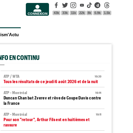
Facebook
Twitter
Instagram
Youtube
Tik Tok
Dailymotion
Threads
43k
33k
11k
22k
8k
0.9k
1.5k
CONNEXION
lism'Actu
INFO EN CONTINU
ATP / WTA
10:20
Tous les résultats de ce jeudi 6 août 2026 et de la nuit
ATP - Montréal
10:14
Duncan Chan bat Zverev et rêve de Coupe Davis contre
la France
ATP - Montréal
10:11
Pour son "retour", Arthur Fils est en huitièmes et
rassure