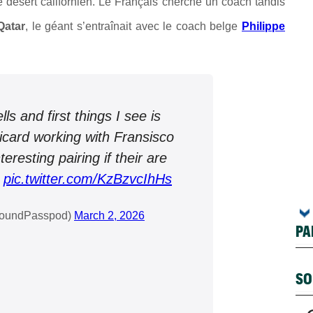
 désert californien. Le Français cherche un coach tandis
Qatar
, le géant
s’entraînait avec le coach belge
Philippe
ls and first things I see is
icard working with Fransisco
eresting pairing if their are
.
pic.twitter.com/KzBzvcIhHs
roundPasspod)
March 2, 2026
PA
SO