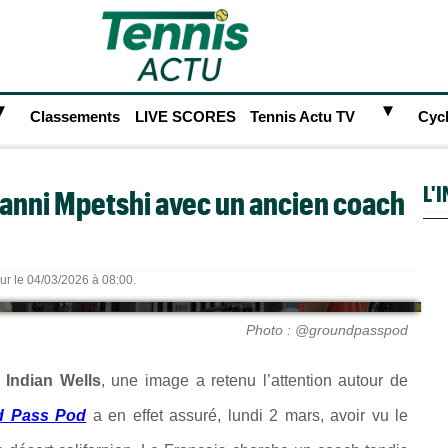
►
►
Classements
LIVE SCORES
Tennis Actu TV
Cyc
L'
ovanni Mpetshi avec un ancien coach
our le 04/03/2026 à 08:00.
Photo : @groundpasspod
à
Indian Wells
, une image a retenu l’attention autour de
d Pass Pod
a en effet assuré, lundi 2 mars, avoir vu le