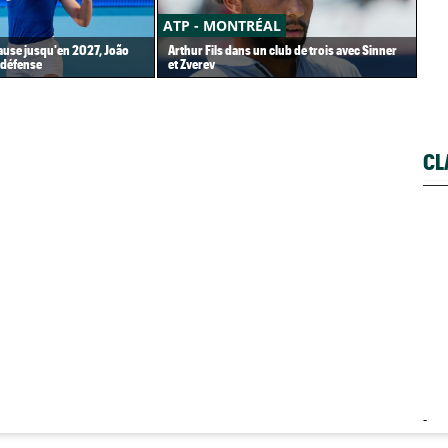
ATP - MONTRÉAL
AT
ause jusqu'en 2027, João
Arthur Fils dans un club de trois avec Sinner
Gaë
 défense
et Zverev
mes
CL
-