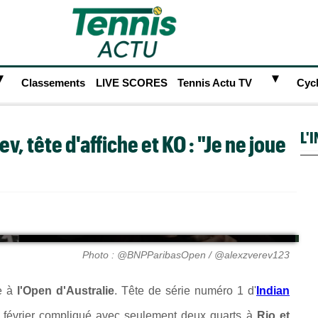
►
►
Classements
LIVE SCORES
Tennis Actu TV
Cyc
L'
ev, tête d'affiche et KO : "Je ne joue
Photo : @BNPParibasOpen / @alexzverev123
ue à
l'Open d'Australie
. Tête de série numéro 1 d'
Indian
 février compliqué avec seulement deux quarts à
Rio et