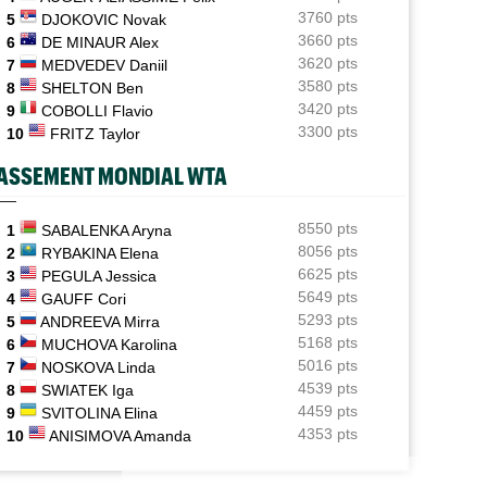
3760 pts
5
DJOKOVIC Novak
P - MONTRÉAL
ATP - MONTRÉAL
ATP / WTA
08:16
3660 pts
6
DE MINAUR Alex
Tous les résultats du samedi 8 août 2026 et de la nuit
l Monfils répond aux critiques : "Le
Arthur Fils et Rinderknech ce samedi...
3620 pts
7
MEDVEDEV Daniil
sage est reçu"
horaires et diffusion TV
3580 pts
8
SHELTON Ben
ATP - Montréal
07:35
Joao Fonseca a taquiné Djokovic : "Il dit ça parce qu'il
3420 pts
9
COBOLLI Flavio
vieillit"
3300 pts
10
FRITZ Taylor
ATP - Montréal
ASSEMENT MONDIAL WTA
07:10
Alexander Zverev s'est raté : "Le pire match de ma
saison"
8550 pts
1
SABALENKA Aryna
ATP - Blessure
08/08
8056 pts
2
RYBAKINA Elena
Frances Tiafoe opéré de la main droite après son
6625 pts
3
PEGULA Jessica
abandon
5649 pts
4
GAUFF Cori
5293 pts
5
ANDREEVA Mirra
5168 pts
6
MUCHOVA Karolina
5016 pts
7
NOSKOVA Linda
4539 pts
8
SWIATEK Iga
4459 pts
9
SVITOLINA Elina
4353 pts
10
ANISIMOVA Amanda