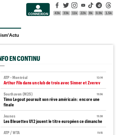
Facebook
Twitter
Instagram
Youtube
Tik Tok
Dailymotion
Threads
43k
33k
11k
22k
8k
0.9k
1.5k
CONNEXION
lism'Actu
INFO EN CONTINU
ATP - Montréal
12:14
Arthur Fils dans un club de trois avec Sinner et Zverev
Southaven (M25)
11:56
Timo Legout poursuit son rêve américain : encore une
finale
Jeunes
11:38
Les Bleuettes U12 jouent le titre européen ce dimanche
ATP / WTA
11:15