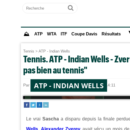
Recherche
Ok
⛰
ATP
WTA
ITF
Coupe Davis
Résultats
Tennis
>
ATP - Indian Wells
Tennis. ATP - Indian Wells - Zver
pas bien au tennis"
ATP - INDIAN WELLS
Par
Alexandre HERCHEUX
le 09/03/2025 à 14:11
Le vrai
Sascha
a disparu depuis la finale perd
Wells
,
Alexander Zverev
avait vécu un mois de