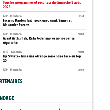
Tous les programmes et résultats du dimanche 9 août
2026
ATP - Montréal
10:51
Luciano Darderi fait mieux que Jannik Sinner et
Alexander Zverev
ATP - Montréal
10:30
Avant Arthur Fils, Rafa Jodar impressionne par sa
régularité
WTA - Toronto
10:09
Iga Swiatek brise une étrange série noire face au Top
20
ATP - Montréal
09:59
Gaël Monfils répond aux critiques : "Le message est
reçu"
RTENAIRES
Média
09:44
Toutes vos vidéos à retrouver sur Tennis Actu TV
NDAGE
WTA
09:35
Haddad Maia en pause jusqu'en 2027, João Fonseca
prend sa défense