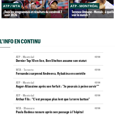
ATP / WTA
ATP - MONTRÉAL
Tous les programmes et résultats du vendredi 7
Terence Atmane - Mensik : à quelle
août 2026
voir le match ?
L'INFO EN CONTINU
ATP - Montréal
07/08
Dernier Top 10 en lice, Ben Shelton assume son statut
WTA - Toronto
07/08
Fernandez surprend Andreeva, Rybakina en contrôle
ATP - Montréal
07/08
Auger-Aliassime après son forfait : "Je pouvais à peine servir""
ATP - Montréal
07/08
Arthur Fils : "C’est presque plus lent que la terre battue"
WTA - Blessure
07/08
Paula Badosa rassure après son passage à l’hôpital