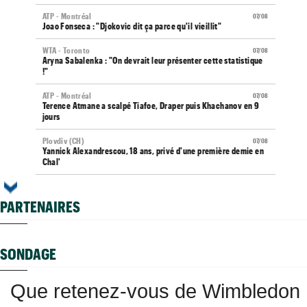
ATP - Montréal
07/08
Joao Fonseca : "Djokovic dit ça parce qu'il vieillit"
WTA - Toronto
07/08
Aryna Sabalenka : "On devrait leur présenter cette statistique
!"
ATP - Montréal
07/08
Terence Atmane a scalpé Tiafoe, Draper puis Khachanov en 9
jours
Plovdiv (CH)
07/08
Yannick Alexandrescou, 18 ans, privé d'une première demie en
Chal'
ATP / WTA
07/08
Tous les programmes et résultats du vendredi 7 août 2026
PARTENAIRES
Grodzisk Mazowiecki (CH)
07/08
Mathys Erhard enchaîne et file en demi-finales
SONDAGE
ATP - Montréal
07/08
Terence Atmane - Mensik : à quelle heure et où voir le match ?
Que retenez-vous de Wimbledon
Istanbul (CH)
07/08
Deux Français dans le dernier carré en Turquie