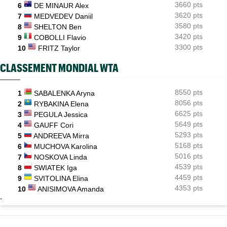
3660 pts
6
DE MINAUR Alex
3620 pts
7
MEDVEDEV Daniil
3580 pts
8
SHELTON Ben
3420 pts
9
COBOLLI Flavio
3300 pts
10
FRITZ Taylor
CLASSEMENT MONDIAL WTA
8550 pts
1
SABALENKA Aryna
8056 pts
2
RYBAKINA Elena
6625 pts
3
PEGULA Jessica
5649 pts
4
GAUFF Cori
5293 pts
5
ANDREEVA Mirra
5168 pts
6
MUCHOVA Karolina
5016 pts
7
NOSKOVA Linda
4539 pts
8
SWIATEK Iga
4459 pts
9
SVITOLINA Elina
4353 pts
10
ANISIMOVA Amanda
-