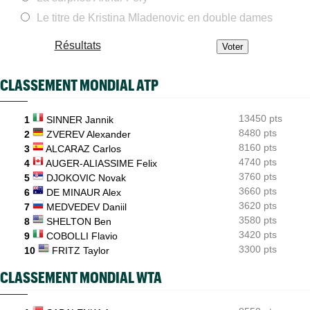
WTA - Toronto
06/08
Iga Swiatek poursuit son récital et atteint les huitièmes
Le titre de Kristina Mladenovic en double dames
ATP - Montréal
06/08
Résultats
Gaël Monfils... ses adieux à Montréal après un dernier combat
ATP - Montréal
06/08
CLASSEMENT MONDIAL ATP
Daniil Medvedev : "Un match catastrophique, un désastre"
ATP - Cincinnati
06/08
13450 pts
Comme Carlos Alcaraz, Holger Rune forfait pour Cincinnati
1
SINNER Jannik
8480 pts
2
ZVEREV Alexander
ATP - Montréal
06/08
8160 pts
3
ALCARAZ Carlos
Alexander Zverev : "Je ne pensais pas non plus jouer aussi mal"
4740 pts
4
AUGER-ALIASSIME Felix
3760 pts
5
DJOKOVIC Novak
3660 pts
6
DE MINAUR Alex
3620 pts
7
MEDVEDEV Daniil
3580 pts
8
SHELTON Ben
3420 pts
9
COBOLLI Flavio
3300 pts
10
FRITZ Taylor
CLASSEMENT MONDIAL WTA