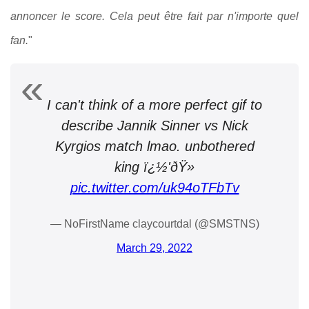
annoncer le score. Cela peut être fait par n'importe quel
fan.
"
I can't think of a more perfect gif to
describe Jannik Sinner vs Nick
Kyrgios match lmao. unbothered
king ï¿½'ðŸ»
pic.twitter.com/uk94oTFbTv
— NoFirstName claycourtdal (@SMSTNS)
March 29, 2022