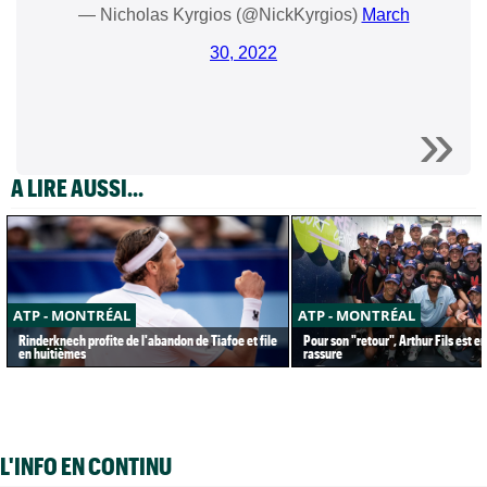
— Nicholas Kyrgios (@NickKyrgios)
March
30, 2022
A LIRE AUSSI...
ATP - MONTRÉAL
ATP - MONTRÉAL
Rinderknech profite de l'abandon de Tiafoe et file
Pour son "retour", Arthur Fils est e
en huitièmes
rassure
L'INFO EN CONTINU