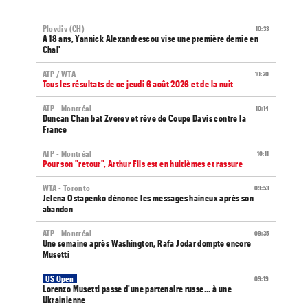
Plovdiv (CH)
10:33
A 18 ans, Yannick Alexandrescou vise une première demie en
Chal'
ATP / WTA
10:20
Tous les résultats de ce jeudi 6 août 2026 et de la nuit
ATP - Montréal
10:14
Duncan Chan bat Zverev et rêve de Coupe Davis contre la
France
ATP - Montréal
10:11
Pour son "retour", Arthur Fils est en huitièmes et rassure
WTA - Toronto
09:53
Jelena Ostapenko dénonce les messages haineux après son
abandon
ATP - Montréal
09:35
Une semaine après Washington, Rafa Jodar dompte encore
Musetti
US Open
09:19
Lorenzo Musetti passe d'une partenaire russe... à une
Ukrainienne