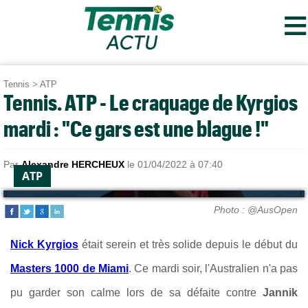
≡
Tennis
>
ATP
Tennis. ATP - Le craquage de Kyrgios
mardi : "Ce gars est une blague !"
Par
Alexandre HERCHEUX
le 01/04/2022 à 07:40
ATP
Photo : @AusOpen
Nick Kyrgios
était serein et très solide depuis le début du
Masters 1000 de Miami
. Ce mardi soir, l'Australien n'a pas
pu garder son calme lors de sa défaite contre
Jannik