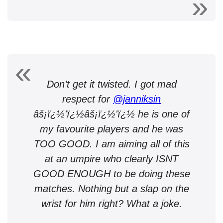
Don’t get it twisted. I got mad
respect for
@janniksin
âš¡ï¿½'ï¿½âš¡ï¿½'ï¿½ he is one of
my favourite players and he was
TOO GOOD. I am aiming all of this
at an umpire who clearly ISNT
GOOD ENOUGH to be doing these
matches. Nothing but a slap on the
wrist for him right? What a joke.