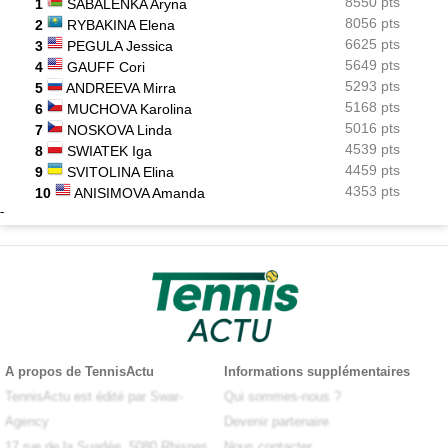
8550 pts
1
SABALENKA Aryna
8056 pts
2
RYBAKINA Elena
6625 pts
3
PEGULA Jessica
5649 pts
4
GAUFF Cori
5293 pts
5
ANDREEVA Mirra
5168 pts
6
MUCHOVA Karolina
5016 pts
7
NOSKOVA Linda
4539 pts
8
SWIATEK Iga
4459 pts
9
SVITOLINA Elina
4353 pts
10
ANISIMOVA Amanda
-
X
A propos de TennisActu
Informations supplémentaires
TennisActu est édité par Swar-
Qui sommes-nous ?
Agency
Devenir partenaire
17 rue de la Suarlée, 5080 Rhisnes
Nous contacter