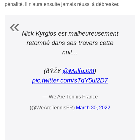
pénalité. Il n'aura ensuite jamais réussi à débreaker.
Nick Kyrgios est malheureusement
retombé dans ses travers cette
nuit...
(ðŸŽ¥
@MalfaJ98
)
pic.twitter.com/sTdY5ul2D7
— We Are Tennis France
(@WeAreTennisFR)
March 30, 2022