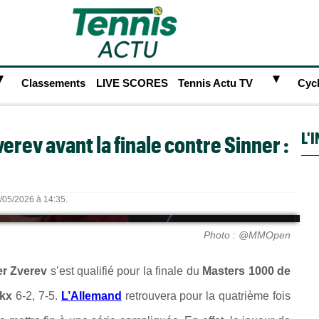
►
►
Classements
LIVE SCORES
Tennis Actu TV
Cyc
L'
erev avant la finale contre Sinner :
3/05/2026 à 14:35.
Photo : @MMOpen
er Zverev
s’est qualifié pour la finale du
Masters 1000 de
ckx
6-2, 7-5.
L’Allemand
retrouvera pour la quatrième fois