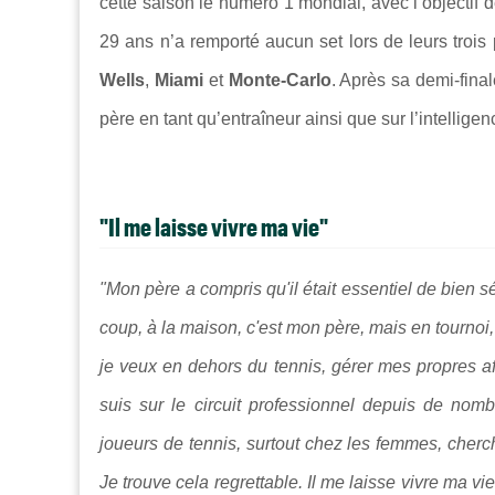
cette saison le numéro 1 mondial, avec l’objectif d
29 ans n’a remporté aucun set lors de leurs trois
Wells
,
Miami
et
Monte-Carlo
. Après sa demi-fina
père en tant qu’entraîneur ainsi que sur l’intelligen
"
Il me laisse vivre ma vie"
"Mon père a compris qu'il était essentiel de bien s
coup, à la maison, c'est mon père, mais en tournoi,
je veux en dehors du tennis, gérer mes propres affa
suis sur le circuit professionnel depuis de no
joueurs de tennis, surtout chez les femmes, cherch
Je trouve cela regrettable. Il me laisse vivre ma vi