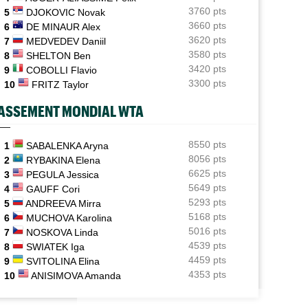
3760 pts
5
DJOKOVIC Novak
ATP / WTA
06/08
3660 pts
6
DE MINAUR Alex
Tous les programmes et les résultats de ce jeudi 6 août
3620 pts
7
MEDVEDEV Daniil
2026
3580 pts
8
SHELTON Ben
INTERVIEW
3420 pts
06/08
9
COBOLLI Flavio
Luca Van Assche : "Je peux être performant tout au
3300 pts
10
FRITZ Taylor
long de l’année"
ASSEMENT MONDIAL WTA
INTERVIEW
06/08
Quentin Halys : "Je n’ai pas eu de coup de téléphone de
sponsors"
8550 pts
1
SABALENKA Aryna
8056 pts
2
RYBAKINA Elena
WTA - Toronto
06/08
6625 pts
3
PEGULA Jessica
Aryna Sabalenka propose... des conférences de presse
5649 pts
4
GAUFF Cori
façon F1
5293 pts
5
ANDREEVA Mirra
5168 pts
6
MUCHOVA Karolina
5016 pts
7
NOSKOVA Linda
4539 pts
8
SWIATEK Iga
4459 pts
9
SVITOLINA Elina
4353 pts
10
ANISIMOVA Amanda