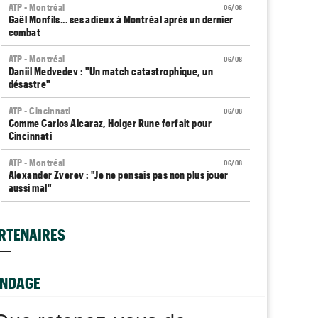
ATP - Montréal
06/08
Gaël Monfils... ses adieux à Montréal après un dernier
combat
ATP - Montréal
06/08
Daniil Medvedev : "Un match catastrophique, un
désastre"
ATP - Cincinnati
06/08
Comme Carlos Alcaraz, Holger Rune forfait pour
Cincinnati
ATP - Montréal
06/08
Alexander Zverev : "Je ne pensais pas non plus jouer
aussi mal"
WTA - Toronto
06/08
Coco Gauff sur les tests génétiques : "Je comprends
RTENAIRES
mais..."
ATP - Montréal
06/08
Auger-Aliassime, forfait : "Une douleur au niveau du
NDAGE
dos"
Carnet Rose
06/08