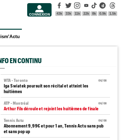
Facebook
Twitter
Instagram
Youtube
Tik Tok
Dailymotion
Threads
43k
33k
11k
22k
8k
0.9k
1.5k
CONNEXION
lism'Actu
INFO EN CONTINU
WTA - Toronto
06/08
Iga Swiatek poursuit son récital et atteint les
huitièmes
ATP - Montréal
06/08
Arthur Fils déroule et rejoint les huitièmes de finale
Tennis Actu
06/08
Abonnement 9,99€ et pour 1 an, Tennis Actu sans pub
et sans pop up