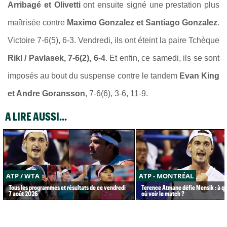
Arribagé et Olivetti
ont ensuite signé une prestation plus
maîtrisée contre
Maximo Gonzalez et Santiago Gonzalez
.
Victoire 7-6(5), 6-3. Vendredi, ils ont éteint la paire Tchèque
Rikl / Pavlasek, 7-6(2), 6-4
. Et enfin, ce samedi, ils se sont
imposés au bout du suspense contre le tandem
Evan King
et Andre Goransson
, 7-6(6), 3-6, 11-9.
A LIRE AUSSI...
ATP / WTA
ATP - MONTRÉAL
Tous les programmes et résultats de ce vendredi
Terence Atmane défie Mensik : à qu
7 août 2026
où voir le match ?