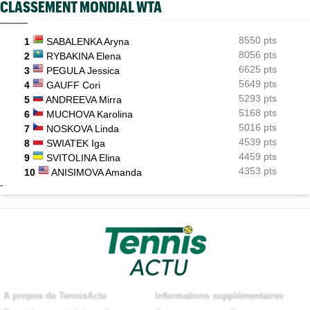
CLASSEMENT MONDIAL WTA
8550 pts
1
SABALENKA Aryna
8056 pts
2
RYBAKINA Elena
6625 pts
3
PEGULA Jessica
5649 pts
4
GAUFF Cori
5293 pts
5
ANDREEVA Mirra
5168 pts
6
MUCHOVA Karolina
5016 pts
7
NOSKOVA Linda
4539 pts
8
SWIATEK Iga
4459 pts
9
SVITOLINA Elina
4353 pts
10
ANISIMOVA Amanda
-
A propos de TennisActu
Informations supplémentaires