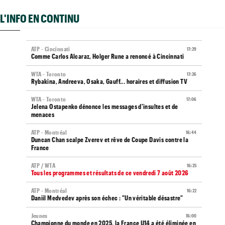
L'INFO EN CONTINU
ATP - Cincinnati
17:29
Comme Carlos Alcaraz, Holger Rune a renoncé à Cincinnati
WTA - Toronto
17:26
Rybakina, Andreeva, Osaka, Gauff... horaires et diffusion TV
WTA - Toronto
17:06
Jelena Ostapenko dénonce les messages d'insultes et de
menaces
ATP - Montréal
16:44
Duncan Chan scalpe Zverev et rêve de Coupe Davis contre la
France
ATP / WTA
16:25
Tous les programmes et résultats de ce vendredi 7 août 2026
ATP - Montréal
16:22
Daniil Medvedev après son échec : "Un véritable désastre"
Jeunes
16:00
Championne du monde en 2025, la France U14 a été éliminée en