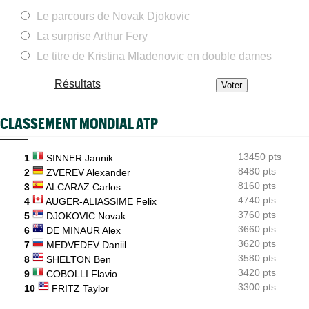
Terence Atmane défie Mensik : à quelle heure et où voir le
Le parcours de Novak Djokovic
match ?
La surprise Arthur Fery
Jeunes
11:39
Le Cap d'Agde ouvre une route directe vers le prestigieux
Le titre de Kristina Mladenovic en double dames
Orange Bowl
Résultats
ATP
11:23
Gabriel Debru retourne en NCAA, son coach souhaitait le circuit
pro
CLASSEMENT MONDIAL ATP
Istanbul (CH)
11:09
Bax, Ghibaudo et Poullain peuvent rejoindre les demies en
Turquie
13450 pts
1
SINNER Jannik
8480 pts
2
ZVEREV Alexander
Carnet Rose
11:04
8160 pts
3
ALCARAZ Carlos
Caroline Garcia est désormais maman d’un petit Pablo
4740 pts
4
AUGER-ALIASSIME Felix
3760 pts
Grodzisk Mazowiecki (CH)
5
DJOKOVIC Novak
10:51
Mathys Erhard s'offre Dzumhur et cible les demi-finales
3660 pts
6
DE MINAUR Alex
3620 pts
7
MEDVEDEV Daniil
3580 pts
8
SHELTON Ben
3420 pts
9
COBOLLI Flavio
3300 pts
10
FRITZ Taylor