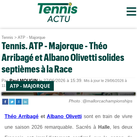
≡
Tennis
>
ATP - Majorque
Tennis. ATP - Majorque - Théo
Arribagé et Albano Olivetti solides
septièmes à la Race
Par
Paul MOUGIN
le 27/06/2026 à 15:39.
Mis à jour le 29/06/2026 à
ATP - MAJORQUE
11:23.
Photo :@mallorcachampionships
Théo Arribagé
et
Albano Olivetti
sont en train de vivre
une saison 2026 remarquable. Sacrés à
Halle
, les deux