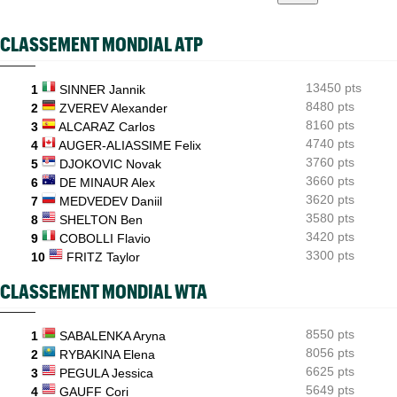
Bonzi proche du tableau, Gea, Draper et Wawrinka en qualifs
US Open (Q)
05/08
CLASSEMENT MONDIAL ATP
Sept Françaises engagées en qualifs, Kristina Mladenovic
protégée
13450 pts
1
SINNER Jannik
US Open
05/08
Emma Raducanu doit digérer un nouveau forfait, encore un
8480 pts
2
ZVEREV Alexander
coup dur
8160 pts
3
ALCARAZ Carlos
4740 pts
4
AUGER-ALIASSIME Felix
3760 pts
5
DJOKOVIC Novak
3660 pts
6
DE MINAUR Alex
3620 pts
7
MEDVEDEV Daniil
3580 pts
8
SHELTON Ben
3420 pts
9
COBOLLI Flavio
3300 pts
10
FRITZ Taylor
CLASSEMENT MONDIAL WTA
8550 pts
1
SABALENKA Aryna
8056 pts
2
RYBAKINA Elena
6625 pts
3
PEGULA Jessica
5649 pts
4
GAUFF Cori