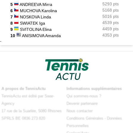
5293 pts
5
ANDREEVA Mirra
5168 pts
6
MUCHOVA Karolina
5016 pts
7
NOSKOVA Linda
4539 pts
8
SWIATEK Iga
4459 pts
9
SVITOLINA Elina
4353 pts
10
ANISIMOVA Amanda
-
A propos de TennisActu
Informations supplémentaires
TennisActu est édité par Swar-
Qui sommes-nous ?
Agency
Devenir partenaire
17 rue de la Suarlée, 5080 Rhisnes
Nous contacter
SPRLS BE 0836.273.820
Conditions Générales
-
Données
Personnelles