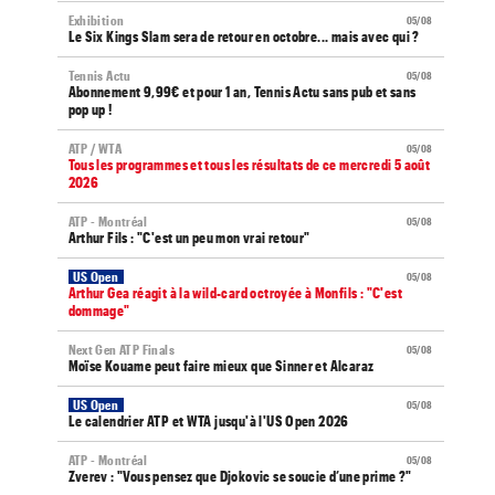
Exhibition
05/08
Le Six Kings Slam sera de retour en octobre... mais avec qui ?
Tennis Actu
05/08
Abonnement 9,99€ et pour 1 an, Tennis Actu sans pub et sans
pop up !
ATP / WTA
05/08
Tous les programmes et tous les résultats de ce mercredi 5 août
2026
ATP - Montréal
05/08
Arthur Fils : "C'est un peu mon vrai retour"
US Open
05/08
Arthur Gea réagit à la wild-card octroyée à Monfils : "C'est
dommage"
Next Gen ATP Finals
05/08
Moïse Kouame peut faire mieux que Sinner et Alcaraz
US Open
05/08
Le calendrier ATP et WTA jusqu'à l'US Open 2026
ATP - Montréal
05/08
Zverev : "Vous pensez que Djokovic se soucie d’une prime ?"