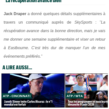
"La récupération avance bien"
Jack Draper
a donné quelques détails supplémentaires à
travers un communiqué auprès de
SkySports
:
"La
récupération avance dans la bonne direction, mais je vais
me donner une semaine supplémentaire et viser un retour
à Eastbourne. C'est très dur de manquer l'un de mes
événements préférés."
A LIRE AUSSI...
ATP - CINCINNATI
ATP / WTA
Jannik Sinner imite Carlos Alcaraz : le n°1
Tous les programmes et tous les rés
mondial est forfait
dimanche 9 août 2026