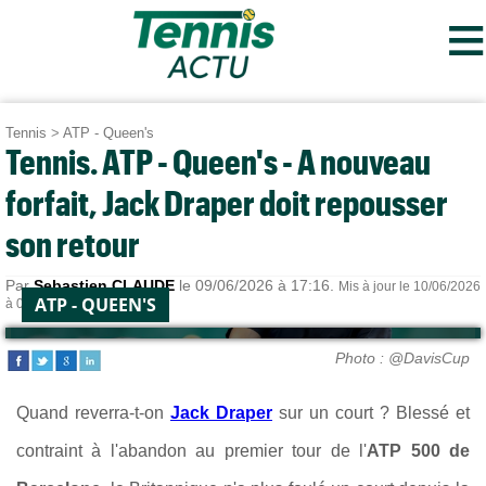
≡
Tennis
>
ATP - Queen's
Tennis. ATP - Queen's - A nouveau
forfait, Jack Draper doit repousser
son retour
Par
Sebastien CLAUDE
le 09/06/2026 à 17:16.
Mis à jour le 10/06/2026
ATP - QUEEN'S
à 07:34.
Photo : @DavisCup
Quand reverra-t-on
Jack Draper
sur un court ? Blessé et
contraint à l'abandon au premier tour de l'
ATP 500 de