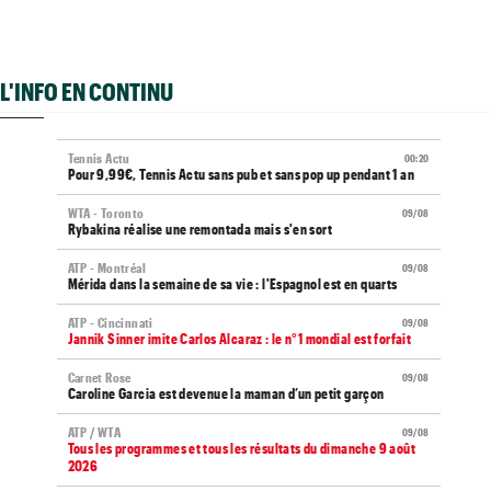
L'INFO EN CONTINU
Tennis Actu
00:20
Pour 9,99€, Tennis Actu sans pub et sans pop up pendant 1 an
WTA - Toronto
09/08
Rybakina réalise une remontada mais s'en sort
ATP - Montréal
09/08
Mérida dans la semaine de sa vie : l'Espagnol est en quarts
ATP - Cincinnati
09/08
Jannik Sinner imite Carlos Alcaraz : le n°1 mondial est forfait
Carnet Rose
09/08
Caroline Garcia est devenue la maman d’un petit garçon
ATP / WTA
09/08
Tous les programmes et tous les résultats du dimanche 9 août
2026