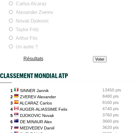
Carlos Alcaraz
ATP - Montréal
09/08
Alexander Zverev
Gaël Monfils a répondu aux détracteurs : "Le message est reçu"
Novak Djokovic
ATP - Cincinnati
09/08
En larmes à Montréal, Jack Draper est bien annoncé à
Taylor Fritz
Cincinnati
Arthur Fils
WTA - Toronto
09/08
Un autre ?
Sept victoires de rang et... un dinosaure : l'Eala-mania au
Canada
Résultats
WTA - Toronto
09/08
Ex numéro 1 junior, Alina Korneeva renaît après de longues
galères
CLASSEMENT MONDIAL ATP
ATP - Toronto
09/08
Ben Shelton a effacé une anomalie étonnante en Masters 1000
13450 pts
1
SINNER Jannik
8480 pts
2
ZVEREV Alexander
8160 pts
3
ALCARAZ Carlos
4740 pts
4
AUGER-ALIASSIME Felix
3760 pts
5
DJOKOVIC Novak
3660 pts
6
DE MINAUR Alex
3620 pts
7
MEDVEDEV Daniil