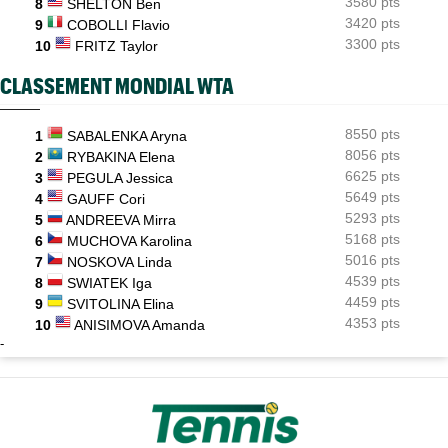
3580 pts
8
SHELTON Ben
3420 pts
9
COBOLLI Flavio
3300 pts
10
FRITZ Taylor
CLASSEMENT MONDIAL WTA
8550 pts
1
SABALENKA Aryna
8056 pts
2
RYBAKINA Elena
6625 pts
3
PEGULA Jessica
5649 pts
4
GAUFF Cori
5293 pts
5
ANDREEVA Mirra
5168 pts
6
MUCHOVA Karolina
5016 pts
7
NOSKOVA Linda
4539 pts
8
SWIATEK Iga
4459 pts
9
SVITOLINA Elina
4353 pts
10
ANISIMOVA Amanda
-