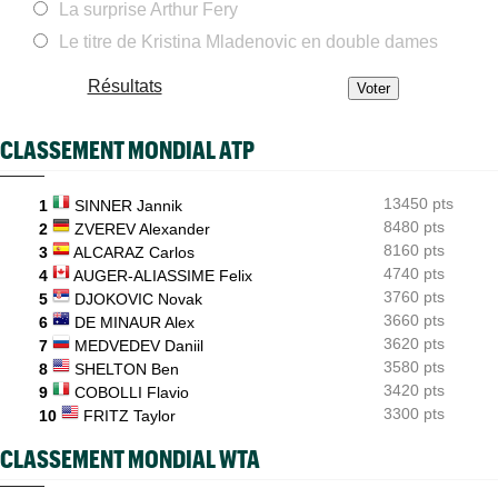
La surprise Arthur Fery
Le titre de Kristina Mladenovic en double dames
US Open
08:50
Les amoureux Monfils et Svitolina ensemble pour le double
mixte ?
Résultats
ATP - Montréal
08:25
Griekspoor : "Quand on connaît mon histoire face à Zverev..."
CLASSEMENT MONDIAL ATP
ATP - Montréal
08:00
João Fonseca répond aux critiques : "Le circuit est éprouvant"
13450 pts
1
SINNER Jannik
ATP - Cincinnati
8480 pts
07:10
2
ZVEREV Alexander
Jannik Sinner gêné au genou... inquiétude avant Cincinnati
8160 pts
3
ALCARAZ Carlos
4740 pts
4
AUGER-ALIASSIME Felix
WTA - Toronto
06/08
Iga Swiatek poursuit son récital et atteint les huitièmes
3760 pts
5
DJOKOVIC Novak
3660 pts
6
DE MINAUR Alex
3620 pts
7
MEDVEDEV Daniil
3580 pts
8
SHELTON Ben
3420 pts
9
COBOLLI Flavio
3300 pts
10
FRITZ Taylor
CLASSEMENT MONDIAL WTA