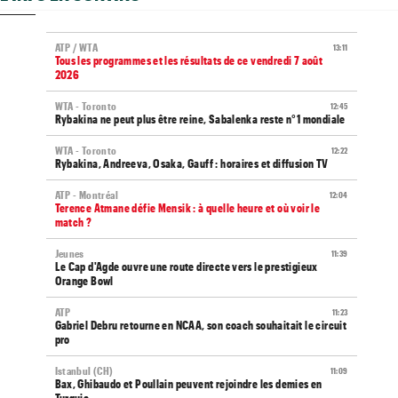
ATP / WTA
13:11
Tous les programmes et les résultats de ce vendredi 7 août
2026
WTA - Toronto
12:45
Rybakina ne peut plus être reine, Sabalenka reste n°1 mondiale
WTA - Toronto
12:22
Rybakina, Andreeva, Osaka, Gauff : horaires et diffusion TV
ATP - Montréal
12:04
Terence Atmane défie Mensik : à quelle heure et où voir le
match ?
Jeunes
11:39
Le Cap d'Agde ouvre une route directe vers le prestigieux
Orange Bowl
ATP
11:23
Gabriel Debru retourne en NCAA, son coach souhaitait le circuit
pro
Istanbul (CH)
11:09
Bax, Ghibaudo et Poullain peuvent rejoindre les demies en
Turquie