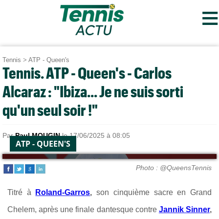
≡
Tennis
>
ATP - Queen's
Tennis. ATP - Queen's - Carlos
Alcaraz : "Ibiza... Je ne suis sorti
qu'un seul soir !"
Par
Paul MOUGIN
le 17/06/2025 à 08:05
ATP - QUEEN'S
Photo : @QueensTennis
Titré à
Roland-Garros
,
son cinquième sacre en Grand
Chelem, après une finale dantesque contre
Jannik Sinner
,