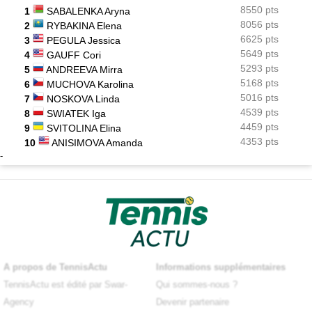
8550 pts
1
SABALENKA Aryna
8056 pts
2
RYBAKINA Elena
6625 pts
3
PEGULA Jessica
5649 pts
4
GAUFF Cori
5293 pts
5
ANDREEVA Mirra
5168 pts
6
MUCHOVA Karolina
5016 pts
7
NOSKOVA Linda
4539 pts
8
SWIATEK Iga
4459 pts
9
SVITOLINA Elina
4353 pts
10
ANISIMOVA Amanda
-
A propos de TennisActu
Informations supplémentaires
TennisActu est édité par Swar-
Qui sommes-nous ?
Agency
Devenir partenaire