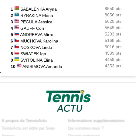
8550 pts
1
SABALENKA Aryna
8056 pts
2
RYBAKINA Elena
6625 pts
3
PEGULA Jessica
5649 pts
4
GAUFF Cori
5293 pts
5
ANDREEVA Mirra
5168 pts
6
MUCHOVA Karolina
5016 pts
7
NOSKOVA Linda
4539 pts
8
SWIATEK Iga
4459 pts
9
SVITOLINA Elina
4353 pts
10
ANISIMOVA Amanda
-
A propos de TennisActu
Informations supplémentaires
TennisActu est édité par Swar-
Qui sommes-nous ?
Agency
Devenir partenaire