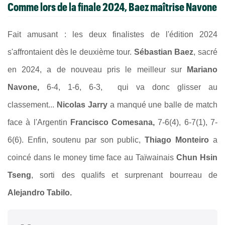
Comme lors de la finale 2024, Baez maîtrise Navone
Fait amusant : les deux finalistes de l'édition 2024
s'affrontaient dès le deuxième tour.
Sébastian Baez
, sacré
en 2024, a de nouveau pris le meilleur sur
Mariano
Navone,
6-4, 1-6, 6-3, qui va donc glisser au
classement...
Nicolas Jarry
a manqué une balle de match
face à l'Argentin
Francisco Comesana,
7-6(4), 6-7(1), 7-
6(6). Enfin, soutenu par son public,
Thiago Monteiro
a
coincé dans le money time face au Taïwainais
Chun Hsin
Tseng
, sorti des qualifs et surprenant bourreau de
Alejandro Tabilo.