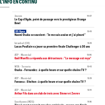
L'INFO EN CONTINU
Jeunes
14:07
Le Cap d'Agde, point de passage vers le prestigieux Orange
Bowl
US Open
13:45
Naomi Osaka se souvient : "Je me suis assise et j'ai pleuré"
Istanbul (CH)
13:25
Lucas Poullain va jouer sa première finale Challenger à 30 ans
ATP - Montréal
13:06
Gaël Monfils a répondu aux détracteurs : "Le message est reçu"
WTA - Toronto
12:42
Osaka - Fernandez : à quelle heure et sur quelle chaîne TV ?
ATP - Montréal
12:25
Fonseca - Shelton : à quelle heure et sur quelle chaîne TV ?
ATP - Montréal
12:14
Arthur Fils dans un club de trois avec Sinner et Zverev
Southaven (M25)
11:56