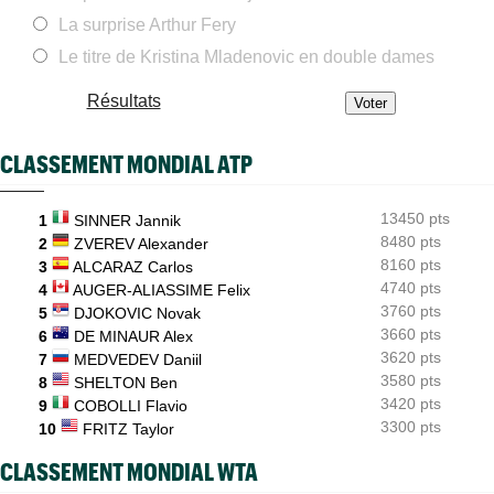
ATP - Montréal
08:28
Arthur Fils éteint Norrie et aura une revanche à prendre en
La surprise Arthur Fery
quarts
Le titre de Kristina Mladenovic en double dames
WTA - Blessure
08:25
Paula Badosa a donné des nouvelles après un passage à
Résultats
l’hôpital...
ATP / WTA
08:16
CLASSEMENT MONDIAL ATP
Tous les résultats du samedi 8 août 2026 et de la nuit
ATP - Montréal
07:35
13450 pts
Joao Fonseca a taquiné Djokovic : "Il dit ça parce qu'il vieillit"
1
SINNER Jannik
8480 pts
2
ZVEREV Alexander
ATP - Montréal
07:10
8160 pts
3
ALCARAZ Carlos
Alexander Zverev s'est raté : "Le pire match de ma saison"
4740 pts
4
AUGER-ALIASSIME Felix
3760 pts
5
DJOKOVIC Novak
3660 pts
6
DE MINAUR Alex
3620 pts
7
MEDVEDEV Daniil
3580 pts
8
SHELTON Ben
3420 pts
9
COBOLLI Flavio
3300 pts
10
FRITZ Taylor
CLASSEMENT MONDIAL WTA