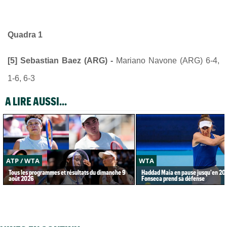
Quadra 1
[5] Sebastian Baez (ARG) -
Mariano Navone (ARG) 6-4,
1-6, 6-3
A LIRE AUSSI...
ATP / WTA
WTA
Tous les programmes et résultats du dimanche 9
Haddad Maia en pause jusqu'en 20
août 2026
Fonseca prend sa défense