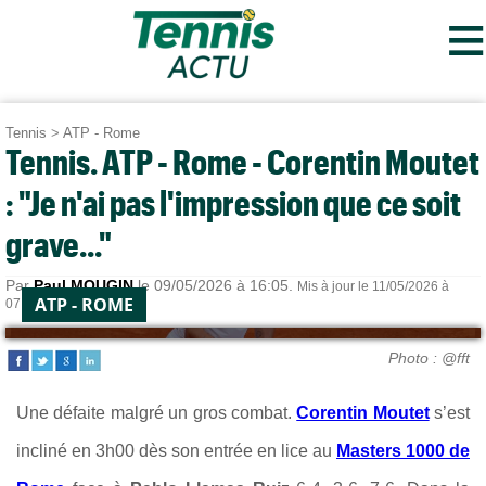
≡
Tennis
>
ATP - Rome
Tennis. ATP - Rome - Corentin Moutet
: "Je n'ai pas l'impression que ce soit
grave..."
Par
Paul MOUGIN
le 09/05/2026 à 16:05.
Mis à jour le 11/05/2026 à
ATP - ROME
07:10.
Photo : @fft
Une défaite malgré un gros combat.
Corentin Moutet
s’est
incliné en 3h00 dès son entrée en lice au
Masters 1000 de