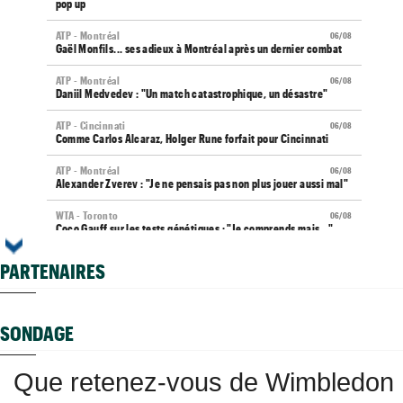
pop up
ATP - Montréal
06/08
Gaël Monfils... ses adieux à Montréal après un dernier combat
ATP - Montréal
06/08
Daniil Medvedev : "Un match catastrophique, un désastre"
ATP - Cincinnati
06/08
Comme Carlos Alcaraz, Holger Rune forfait pour Cincinnati
ATP - Montréal
06/08
Alexander Zverev : "Je ne pensais pas non plus jouer aussi mal"
WTA - Toronto
06/08
Coco Gauff sur les tests génétiques : "Je comprends mais..."
ATP - Montréal
06/08
PARTENAIRES
Auger-Aliassime, forfait : "Une douleur au niveau du dos"
Carnet Rose
06/08
Caroline Garcia est devenue maman d’un petit Pablo...
SONDAGE
US Open
06/08
Elsa Jacquemot va éviter les périlleuses qualifications
Que retenez-vous de Wimbledon
US Open
06/08