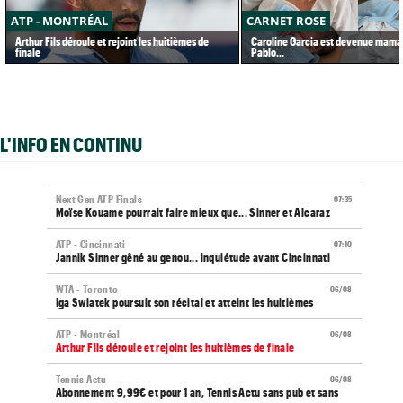
ATP - MONTRÉAL
CARNET ROSE
Arthur Fils déroule et rejoint les huitièmes de
Caroline Garcia est devenue maman
finale
Pablo...
L'INFO EN CONTINU
Next Gen ATP Finals
07:35
Moïse Kouame pourrait faire mieux que... Sinner et Alcaraz
ATP - Cincinnati
07:10
Jannik Sinner gêné au genou... inquiétude avant Cincinnati
WTA - Toronto
06/08
Iga Swiatek poursuit son récital et atteint les huitièmes
ATP - Montréal
06/08
Arthur Fils déroule et rejoint les huitièmes de finale
Tennis Actu
06/08
Abonnement 9,99€ et pour 1 an, Tennis Actu sans pub et sans