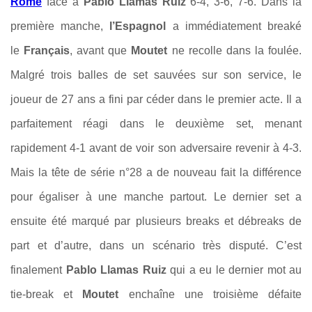
Rome
face à
Pablo Llamas Ruiz
6-4, 3-6, 7-6. Dans la
première manche,
l’Espagnol
a immédiatement breaké
le
Français
, avant que
Moutet
ne recolle dans la foulée.
Malgré trois balles de set sauvées sur son service, le
joueur de 27 ans a fini par céder dans le premier acte. Il a
parfaitement réagi dans le deuxième set, menant
rapidement 4-1 avant de voir son adversaire revenir à 4-3.
Mais la tête de série n°28 a de nouveau fait la différence
pour égaliser à une manche partout. Le dernier set a
ensuite été marqué par plusieurs breaks et débreaks de
part et d’autre, dans un scénario très disputé. C’est
finalement
Pablo Llamas Ruiz
qui a eu le dernier mot au
tie-break et
Moutet
enchaîne une troisième défaite