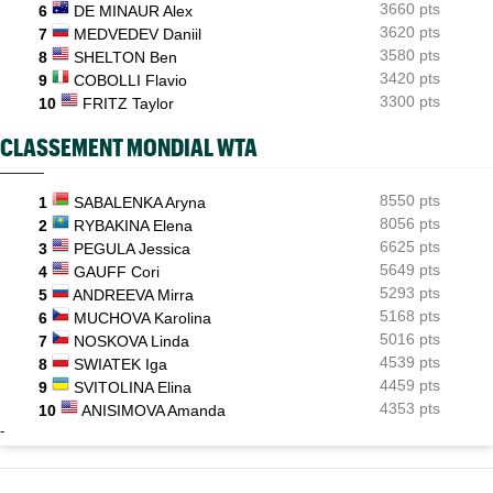
3660 pts
6
DE MINAUR Alex
3620 pts
7
MEDVEDEV Daniil
3580 pts
8
SHELTON Ben
3420 pts
9
COBOLLI Flavio
3300 pts
10
FRITZ Taylor
CLASSEMENT MONDIAL WTA
8550 pts
1
SABALENKA Aryna
8056 pts
2
RYBAKINA Elena
6625 pts
3
PEGULA Jessica
5649 pts
4
GAUFF Cori
5293 pts
5
ANDREEVA Mirra
5168 pts
6
MUCHOVA Karolina
5016 pts
7
NOSKOVA Linda
4539 pts
8
SWIATEK Iga
4459 pts
9
SVITOLINA Elina
4353 pts
10
ANISIMOVA Amanda
-