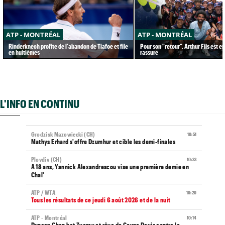
ATP - MONTRÉAL
ATP - MONTRÉAL
Rinderknech profite de l'abandon de Tiafoe et file
Pour son "retour", Arthur Fils est e
en huitièmes
rassure
L'INFO EN CONTINU
Grodzisk Mazowiecki (CH)
10:51
Mathys Erhard s'offre Dzumhur et cible les demi-finales
Plovdiv (CH)
10:33
A 18 ans, Yannick Alexandrescou vise une première demie en
Chal'
ATP / WTA
10:20
Tous les résultats de ce jeudi 6 août 2026 et de la nuit
ATP - Montréal
10:14