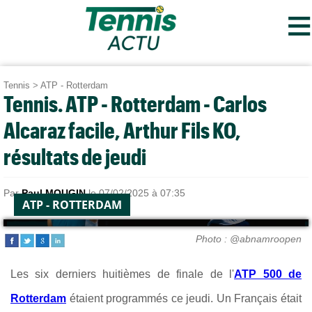
≡
Tennis
>
ATP - Rotterdam
Tennis. ATP - Rotterdam - Carlos
Alcaraz facile, Arthur Fils KO,
résultats de jeudi
Par
Paul MOUGIN
le 07/02/2025 à 07:35
ATP - ROTTERDAM
Photo : @abnamroopen
Les six derniers huitièmes de finale de l'
ATP 500 de
Rotterdam
étaient programmés ce jeudi. Un Français était