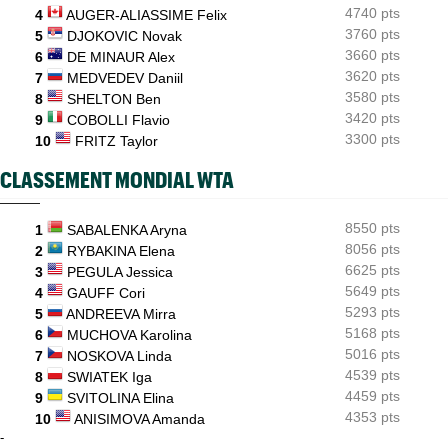
Comme Carlos Alcaraz, Holger Rune forfait pour Cincinnati
4740 pts
4
AUGER-ALIASSIME Felix
3760 pts
5
DJOKOVIC Novak
3660 pts
6
DE MINAUR Alex
3620 pts
7
MEDVEDEV Daniil
3580 pts
8
SHELTON Ben
3420 pts
9
COBOLLI Flavio
3300 pts
10
FRITZ Taylor
CLASSEMENT MONDIAL WTA
8550 pts
1
SABALENKA Aryna
8056 pts
2
RYBAKINA Elena
6625 pts
3
PEGULA Jessica
5649 pts
4
GAUFF Cori
5293 pts
5
ANDREEVA Mirra
5168 pts
6
MUCHOVA Karolina
5016 pts
7
NOSKOVA Linda
4539 pts
8
SWIATEK Iga
4459 pts
9
SVITOLINA Elina
4353 pts
10
ANISIMOVA Amanda
-