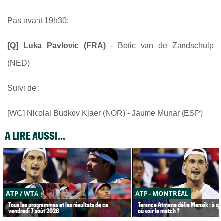
Pas avant 19h30:
[Q] Luka Pavlovic (FRA)
- Botic van de Zandschulp
(NED)
Suivi de :
[WC] Nicolai Budkov Kjaer (NOR) - Jaume Munar (ESP)
A LIRE AUSSI...
ATP / WTA
ATP - MONTRÉAL
Tous les programmes et les résultats de ce
Terence Atmane défie Mensik : à qu
vendredi 7 août 2026
où voir le match ?