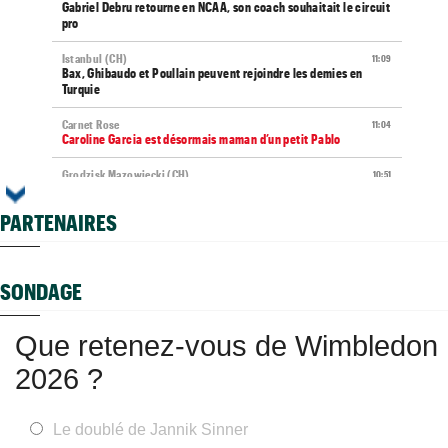
Gabriel Debru retourne en NCAA, son coach souhaitait le circuit
pro
Istanbul (CH)
11:09
Bax, Ghibaudo et Poullain peuvent rejoindre les demies en
Turquie
Carnet Rose
11:04
Caroline Garcia est désormais maman d’un petit Pablo
Grodzisk Mazowiecki (CH)
10:51
Mathys Erhard s'offre Dzumhur et cible les demi-finales
PARTENAIRES
Plovdiv (CH)
10:33
A 18 ans, Yannick Alexandrescou vise une première demie en
Chal'
SONDAGE
ATP - Montréal
10:11
Pour son "retour", Arthur Fils est en huitièmes et rassure
Que retenez-vous de Wimbledon
ATP - Montréal
09:35
Une semaine après Washington, Rafa Jodar dompte encore
2026 ?
Musetti
ATP / WTA
09:20
Tous les résultats de ce jeudi 6 août 2026 et de la nuit
Le doublé de Jannik Sinner