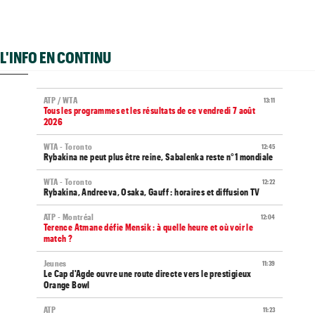
L'INFO EN CONTINU
ATP / WTA
13:11
Tous les programmes et les résultats de ce vendredi 7 août
2026
WTA - Toronto
12:45
Rybakina ne peut plus être reine, Sabalenka reste n°1 mondiale
WTA - Toronto
12:22
Rybakina, Andreeva, Osaka, Gauff : horaires et diffusion TV
ATP - Montréal
12:04
Terence Atmane défie Mensik : à quelle heure et où voir le
match ?
Jeunes
11:39
Le Cap d'Agde ouvre une route directe vers le prestigieux
Orange Bowl
ATP
11:23