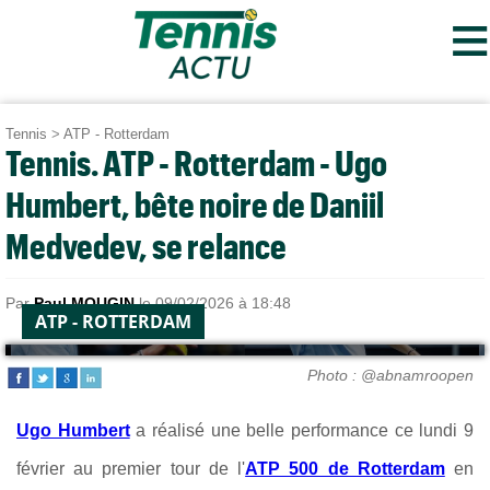
≡
Tennis
>
ATP - Rotterdam
Tennis. ATP - Rotterdam - Ugo
Humbert, bête noire de Daniil
Medvedev, se relance
Par
Paul MOUGIN
le 09/02/2026 à 18:48
ATP - ROTTERDAM
Photo : @abnamroopen
Ugo Humbert
a réalisé une belle performance ce lundi 9
février au premier tour de l'
ATP 500 de Rotterdam
en