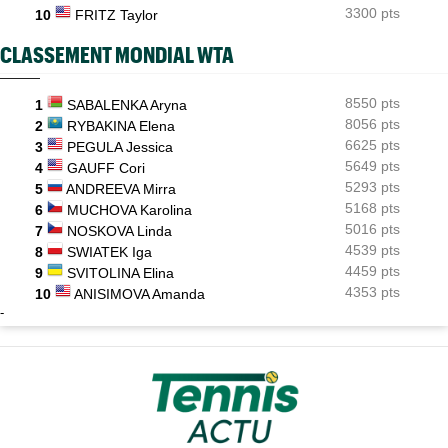
3300 pts
10
FRITZ Taylor
CLASSEMENT MONDIAL WTA
8550 pts
1
SABALENKA Aryna
8056 pts
2
RYBAKINA Elena
6625 pts
3
PEGULA Jessica
5649 pts
4
GAUFF Cori
5293 pts
5
ANDREEVA Mirra
5168 pts
6
MUCHOVA Karolina
5016 pts
7
NOSKOVA Linda
4539 pts
8
SWIATEK Iga
4459 pts
9
SVITOLINA Elina
4353 pts
10
ANISIMOVA Amanda
-