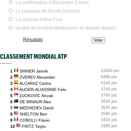
La confirmation d'Alexander Zverev
Tennis Actu
08:40
Le parcours de Novak Djokovic
Abonnement 9,99€ et pour 1 an, Tennis Actu sans pub et sans
pop up
La surprise Arthur Fery
Le titre de Kristina Mladenovic en double dames
ATP - Montréal
08:28
Arthur Fils éteint Norrie et aura une revanche à prendre en
quarts
Résultats
WTA - Blessure
08:25
Paula Badosa a donné des nouvelles après un passage à
CLASSEMENT MONDIAL ATP
l’hôpital...
ATP / WTA
08:16
13450 pts
Tous les résultats du samedi 8 août 2026 et de la nuit
1
SINNER Jannik
8480 pts
2
ZVEREV Alexander
ATP - Montréal
07:35
8160 pts
3
ALCARAZ Carlos
Joao Fonseca a taquiné Djokovic : "Il dit ça parce qu'il vieillit"
4740 pts
4
AUGER-ALIASSIME Felix
3760 pts
5
DJOKOVIC Novak
3660 pts
6
DE MINAUR Alex
3620 pts
7
MEDVEDEV Daniil
3580 pts
8
SHELTON Ben
3420 pts
9
COBOLLI Flavio
3300 pts
10
FRITZ Taylor