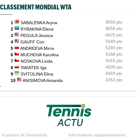
CLASSEMENT MONDIAL WTA
8550 pts
1
SABALENKA Aryna
8056 pts
2
RYBAKINA Elena
6625 pts
3
PEGULA Jessica
5649 pts
4
GAUFF Cori
5293 pts
5
ANDREEVA Mirra
5168 pts
6
MUCHOVA Karolina
5016 pts
7
NOSKOVA Linda
4539 pts
8
SWIATEK Iga
4459 pts
9
SVITOLINA Elina
4353 pts
10
ANISIMOVA Amanda
-
A propos de TennisActu
Informations supplémentaires