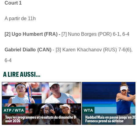
Court 1
A partir de 11h
[2] Ugo Humbert (FRA) -
[7] Nuno Borges (POR) 6-1, 6-4
Gabriel Diallo (CAN)
- [3] Karen Khachanov (RUS) 7-6(6),
6-4
A LIRE AUSSI...
ATP / WTA
WTA
Tous les programmes et résultats du dimanche 9
Haddad Maia en pause jusqu'en 20
août 2026
Fonseca prend sa défense