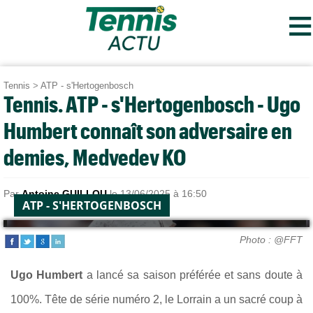
≡
Tennis
>
ATP - s'Hertogenbosch
Tennis. ATP - s'Hertogenbosch - Ugo
Humbert connaît son adversaire en
demies, Medvedev KO
Par
Antoine GUILLOU
le 13/06/2025 à 16:50
ATP - S'HERTOGENBOSCH
Photo : @FFT
Ugo Humbert
a lancé sa saison préférée et sans doute à
100%.
Tête de série numéro 2, le Lorrain a un sacré coup à