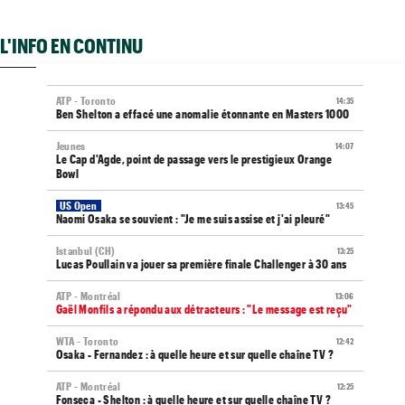
L'INFO EN CONTINU
ATP - Toronto
14:35
Ben Shelton a effacé une anomalie étonnante en Masters 1000
Jeunes
14:07
Le Cap d'Agde, point de passage vers le prestigieux Orange
Bowl
US Open
13:45
Naomi Osaka se souvient : "Je me suis assise et j'ai pleuré"
Istanbul (CH)
13:25
Lucas Poullain va jouer sa première finale Challenger à 30 ans
ATP - Montréal
13:06
Gaël Monfils a répondu aux détracteurs : "Le message est reçu"
WTA - Toronto
12:42
Osaka - Fernandez : à quelle heure et sur quelle chaîne TV ?
ATP - Montréal
12:25
Fonseca - Shelton : à quelle heure et sur quelle chaîne TV ?