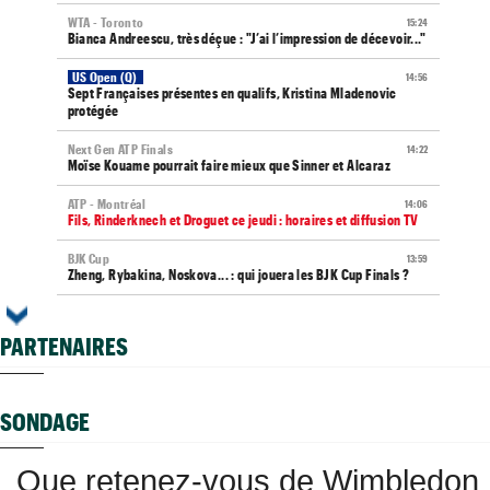
WTA - Toronto
15:24
Bianca Andreescu, très déçue : "J’ai l’impression de décevoir..."
US Open (Q)
14:56
Sept Françaises présentes en qualifs, Kristina Mladenovic
protégée
Next Gen ATP Finals
14:22
Moïse Kouame pourrait faire mieux que Sinner et Alcaraz
ATP - Montréal
14:06
Fils, Rinderknech et Droguet ce jeudi : horaires et diffusion TV
BJK Cup
13:59
Zheng, Rybakina, Noskova... : qui jouera les BJK Cup Finals ?
Carnet Rose
13:54
Caroline Garcia est devenue maman d’un petit Pablo
PARTENAIRES
Jeunes
13:44
Les Bleus U16 ont décroché leur deuxième médaille
européenne en 2026
SONDAGE
ATP - Montréal
13:22
Terence Atmane a scalpé Tiafoe, Draper puis Khachanov en 9
Que retenez-vous de Wimbledon
jours