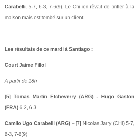
Carabelli
, 5-7, 6-3, 7-6(9). Le Chilien rêvait de briller à la
maison mais est tombé sur un client.
Les résultats de ce mardi à
Santiago
:
Court Jaime Fillol
A
partir de 1
8
h
[5] Tomas Martin Etcheverry (ARG) -
Hugo Gaston
(FRA)
6-2, 6-3
Camilo Ugo Carabelli (ARG)
–
[7]
Nicolas Jarry
(CHI) 5-7,
6-3, 7-6(9)