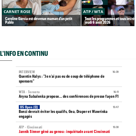
CARNET ROSE
ATP / WTA
Caroline Garcia est devenue maman d’un petit
Tous les programmes et tous les rés
Pablo
jeudi 6 août 2026
L'INFO EN CONTINU
INTERVIEW
16:39
Quentin Halys : "Je n’ai pas eu de coup de téléphone de
sponsors"
WTA - Toronto
16:11
Aryna Sabalenka propose... des conférences de presse façon F1
US Open (Q)
15:47
Bonzi devrait éviter les qualifs, Gea, Draper et Wawrinka
engagés
ATP - Cincinnati
15:30
Jannik Sinner gêné au genou : inquiétude avant Cincinnati