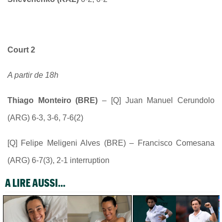
Court
2
A partir de 1
8
h
Thiago Monteiro (BRE)
–
[Q] Juan Manuel Cerundolo
(ARG) 6-3, 3-6, 7-6(2)
[Q] Felipe Meligeni Alves (BRE) – Francisco Comesana
(ARG) 6-7(3), 2-1 interruption
A LIRE AUSSI...