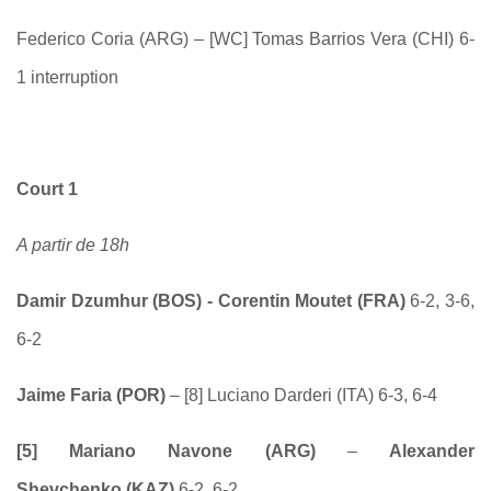
Federico Coria (ARG) – [WC] Tomas Barrios Vera (CHI) 6-
1 interruption
Court 1
A partir de 1
8
h
Damir Dzumhur (BOS) -
Corentin Moutet
(FRA)
6-2, 3-6,
6-2
Jaime Faria (POR)
– [8] Luciano Darderi (ITA) 6-3, 6-4
[5] Mariano Navone (ARG)
–
Alexander
Shevchenko
(
KAZ
)
6-2, 6-2