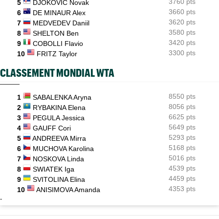
Coupe Galéa : l’équipe de France U18 sacrée championne
3760 pts
5
DJOKOVIC Novak
d’Europe !
3660 pts
6
DE MINAUR Alex
3620 pts
7
MEDVEDEV Daniil
3580 pts
8
SHELTON Ben
3420 pts
9
COBOLLI Flavio
3300 pts
10
FRITZ Taylor
CLASSEMENT MONDIAL WTA
8550 pts
1
SABALENKA Aryna
8056 pts
2
RYBAKINA Elena
6625 pts
3
PEGULA Jessica
5649 pts
4
GAUFF Cori
5293 pts
5
ANDREEVA Mirra
5168 pts
6
MUCHOVA Karolina
5016 pts
7
NOSKOVA Linda
4539 pts
8
SWIATEK Iga
4459 pts
9
SVITOLINA Elina
4353 pts
10
ANISIMOVA Amanda
-