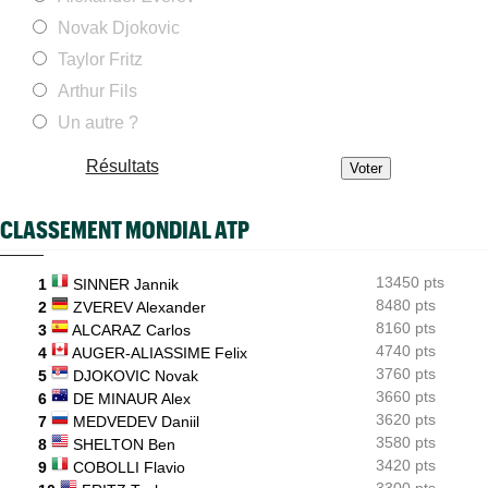
Choc Fonseca - Shelton : à quelle heure et sur quelle chaîne ?
Novak Djokovic
ATP - Montréal
09/08
Terence Atmane est désormais tourné vers un immense défi à
Taylor Fritz
relever
Arthur Fils
US Open
09/08
Un autre ?
Boris Becker avertit Sascha Zverev : "Il a 29 ans et pas 25..."
Résultats
ATP - Montréal
09/08
Dani Mérida se révèle en 2026 : le Top 50 et un nouveau cap
WTA - Toronto
CLASSEMENT MONDIAL ATP
09/08
Osaka - Fernandez : à quelle heure et sur quelle chaîne TV ?
13450 pts
1
SINNER Jannik
8480 pts
2
ZVEREV Alexander
8160 pts
3
ALCARAZ Carlos
4740 pts
4
AUGER-ALIASSIME Felix
3760 pts
5
DJOKOVIC Novak
3660 pts
6
DE MINAUR Alex
3620 pts
7
MEDVEDEV Daniil
3580 pts
8
SHELTON Ben
3420 pts
9
COBOLLI Flavio
3300 pts