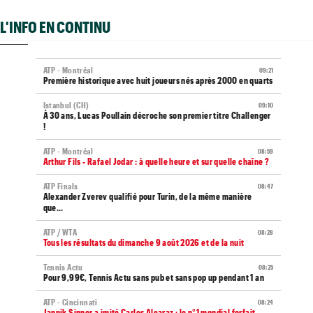
L'INFO EN CONTINU
ATP - Montréal
09:21
Première historique avec huit joueurs nés après 2000 en quarts
Istanbul (CH)
09:10
À 30 ans, Lucas Poullain décroche son premier titre Challenger
!
ATP - Montréal
08:59
Arthur Fils - Rafael Jodar : à quelle heure et sur quelle chaîne ?
ATP Finals
08:47
Alexander Zverev qualifié pour Turin, de la même manière
que...
ATP / WTA
08:28
Tous les résultats du dimanche 9 août 2026 et de la nuit
Tennis Actu
08:25
Pour 9,99€, Tennis Actu sans pub et sans pop up pendant 1 an
ATP - Cincinnati
08:24
Jannik Sinner a imité Carlos Alcaraz : le n°1 mondial forfait