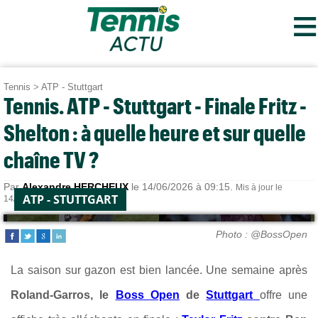
≡
Tennis
>
ATP - Stuttgart
Tennis. ATP - Stuttgart - Finale Fritz -
Shelton : à quelle heure et sur quelle
chaîne TV ?
Par
Alexandre HERCHEUX
le 14/06/2026 à 09:15.
Mis à jour le
ATP - STUTTGART
14/06/2026 à 12:33.
Photo : @BossOpen
La saison sur gazon est bien lancée. Une semaine après
Roland-Garros, le
Boss Open
de
Stuttgart
offre une