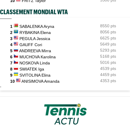
10
FRITZ Taylor
CLASSEMENT MONDIAL WTA
8550 pts
1
SABALENKA Aryna
8056 pts
2
RYBAKINA Elena
6625 pts
3
PEGULA Jessica
5649 pts
4
GAUFF Cori
5293 pts
5
ANDREEVA Mirra
5168 pts
6
MUCHOVA Karolina
5016 pts
7
NOSKOVA Linda
4539 pts
8
SWIATEK Iga
4459 pts
9
SVITOLINA Elina
4353 pts
10
ANISIMOVA Amanda
-