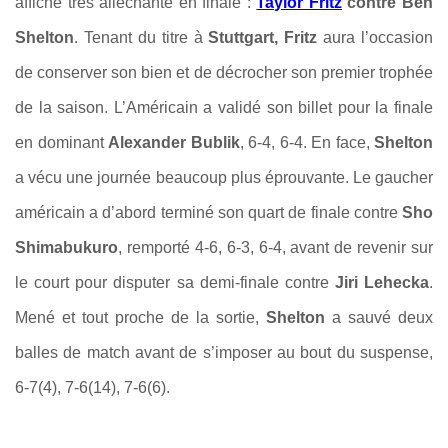
affiche très alléchante en finale :
Taylor Fritz
contre Ben
Shelton
. Tenant du titre à
Stuttgart, Fritz
aura l’occasion
de conserver son bien et de décrocher son premier trophée
de la saison. L’Américain a validé son billet pour la finale
en dominant
Alexander Bublik
, 6-4, 6-4. En face,
Shelton
a vécu une journée beaucoup plus éprouvante. Le gaucher
américain a d’abord terminé son quart de finale contre
Sho
Shimabukuro
, remporté 4-6, 6-3, 6-4, avant de revenir sur
le court pour disputer sa demi-finale contre
Jiri Lehecka
.
Mené et tout proche de la sortie,
Shelton
a sauvé deux
balles de match avant de s’imposer au bout du suspense,
6-7(4), 7-6(14), 7-6(6).