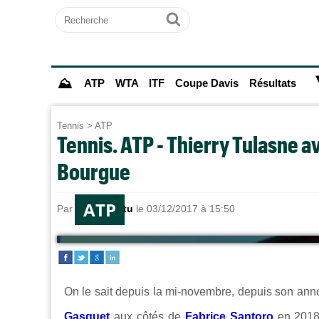
Recherche
Ok
⛰
ATP
WTA
ITF
Coupe Davis
Résultats
Tennis
>
ATP
Tennis. ATP - Thierry Tulasne 
Bourgue
ATP
Par
Tennis Actu
le 03/12/2017 à 15:50
On le sait depuis la mi-novembre, depuis son ann
Gasquet
aux côtés de
Fabrice Santoro
en 2018