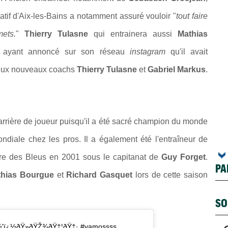
natif d'Aix-les-Bains a notamment assuré vouloir "
tout faire
ets.
"
Thierry Tulasne
qui entrainera aussi
Mathias
r ayant annoncé sur son réseau
instagram
qu'il avait
deux nouveaux coachs
Thierry Tulasne
et
Gabriel Markus
.
arrière de joueur puisqu'il a été sacré champion du monde
ndiale chez les pros. Il a également été l'entraîneur de
re des Bleus en 2001 sous le capitanat de
Guy Forget
.
PA
thias Bourgue
et
Richard Gasquet
lors de cette saison
SO
¿½'ï¿½ðŸ»ðŸŽ¾ðŸ‡¦ðŸ‡· #vamossss