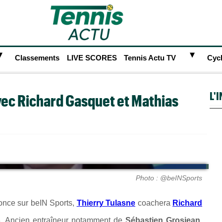
►
►
Classements
LIVE SCORES
Tennis Actu TV
Cyc
L'
avec Richard Gasquet et Mathias
Photo : @beINSports
once sur beIN Sports,
Thierry Tulasne
coachera
Richard
. Ancien entraîneur notamment de
Sébastien Grosjean
,