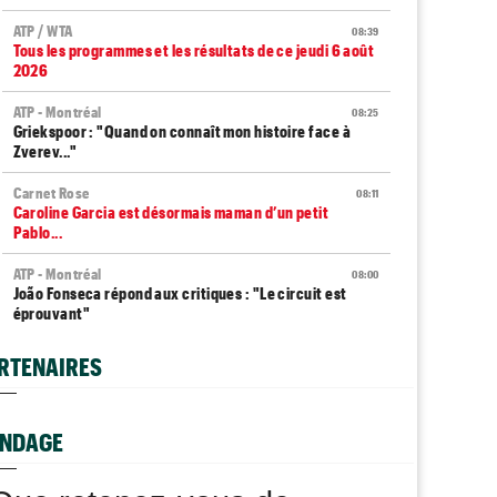
ATP / WTA
08:39
Tous les programmes et les résultats de ce jeudi 6 août
2026
ATP - Montréal
08:25
Griekspoor : "Quand on connaît mon histoire face à
Zverev..."
Carnet Rose
08:11
Caroline Garcia est désormais maman d’un petit
Pablo...
ATP - Montréal
08:00
João Fonseca répond aux critiques : "Le circuit est
éprouvant"
Next Gen ATP Finals
07:35
RTENAIRES
Moïse Kouame pourrait faire mieux que... Sinner et
Alcaraz
ATP - Montréal
NDAGE
07:20
Arthur Fils déroule et rejoint les huitièmes de finale
ATP - Cincinnati
07:10