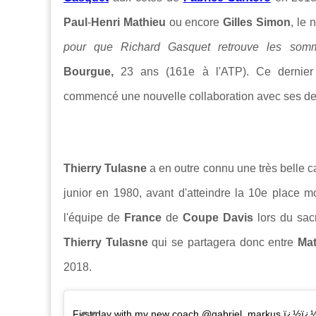
Paul
-
Henri Mathieu
ou encore
Gilles Simon
, le 
pour que Richard Gasquet retrouve les somm
Bourgue,
23 ans (161e à l'ATP).
Ce dernie
commencé
une nouvelle collaboration avec ses 
Thierry Tulasne
a en outre connu une très belle c
junior en 1980, avant d'atteindre la 10e place mo
l'équipe de
France
de
Coupe Davis
lors du sac
Thierry Tulasne
qui se partagera donc entre
Ma
2018.
First day with my new coach @gabriel_markus ï¿½ï