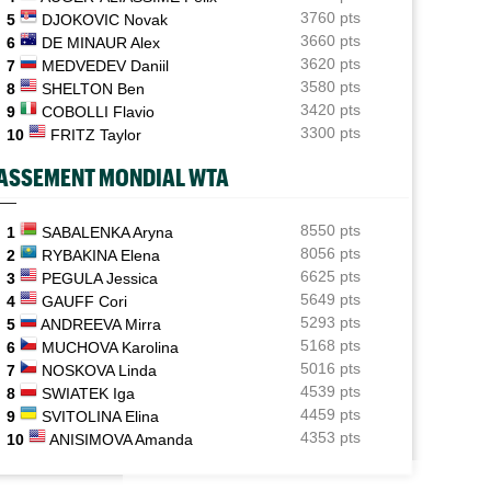
Coco Gauff sur les tests génétiques : "Je comprends
3760 pts
5
DJOKOVIC Novak
mais..."
3660 pts
6
DE MINAUR Alex
3620 pts
7
MEDVEDEV Daniil
ATP - Montréal
06/08
Auger-Aliassime, forfait : "Une douleur au niveau du
3580 pts
8
SHELTON Ben
dos"
3420 pts
9
COBOLLI Flavio
3300 pts
10
FRITZ Taylor
US Open
06/08
Elsa Jacquemot va éviter les périlleuses qualifications
ASSEMENT MONDIAL WTA
US Open
06/08
Arthur Gea privé de wild-card, Gaël Monfils choisi :
8550 pts
1
SABALENKA Aryna
"C'est dommage"
8056 pts
2
RYBAKINA Elena
6625 pts
3
PEGULA Jessica
Jeunes
06/08
5649 pts
4
GAUFF Cori
Championne du monde en 2025, la France U14 éliminée
5293 pts
5
ANDREEVA Mirra
dès les poules
5168 pts
6
MUCHOVA Karolina
5016 pts
7
NOSKOVA Linda
4539 pts
8
SWIATEK Iga
4459 pts
9
SVITOLINA Elina
4353 pts
10
ANISIMOVA Amanda