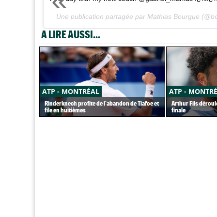
Une publication partagée par Mathias Bourgue (@b
A LIRE AUSSI...
ATP - MONTRÉAL
ATP - MONTR
Rinderknech profite de l'abandon de Tiafoe et
Arthur Fils déroul
file en huitièmes
finale