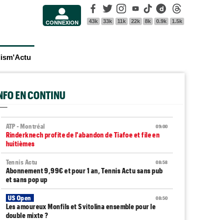
Facebook
Twitter
Instagram
Youtube
Tik Tok
Dailymotion
Threads
43k
33k
11k
22k
8k
0.9k
1.5k
CONNEXION
lism'Actu
INFO EN CONTINU
ATP - Montréal
09:00
Rinderknech profite de l'abandon de Tiafoe et file en
huitièmes
Tennis Actu
08:58
Abonnement 9,99€ et pour 1 an, Tennis Actu sans pub
et sans pop up
US Open
08:50
Les amoureux Monfils et Svitolina ensemble pour le
double mixte ?