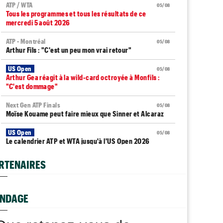
ATP / WTA
05/08
Tous les programmes et tous les résultats de ce
mercredi 5 août 2026
ATP - Montréal
05/08
Arthur Fils : "C'est un peu mon vrai retour"
US Open
05/08
Arthur Gea réagit à la wild-card octroyée à Monfils :
"C'est dommage"
Next Gen ATP Finals
05/08
Moïse Kouame peut faire mieux que Sinner et Alcaraz
US Open
05/08
Le calendrier ATP et WTA jusqu'à l'US Open 2026
ATP - Montréal
05/08
RTENAIRES
Zverev : "Vous pensez que Djokovic se soucie d’une
prime ?"
NDAGE
WTA - Toronto
05/08
Elena Rybakina peut détrôner Aryna Sabalenka à
Toronto