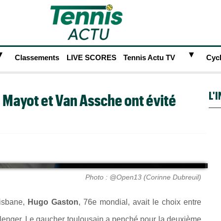
►
►
Classements
LIVE SCORES
Tennis Actu TV
Cyc
L'
, Mayot et Van Assche ont évité
Photo : @Open13 (Corinne Dubreuil)
risbane,
Hugo Gaston
, 76e mondial, avait le choix entre
llenger. Le gaucher toulousain a penché pour la deuxième