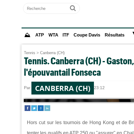
Recherche
Ok
⛰
ATP
WTA
ITF
Coupe Davis
Résultats
Tennis
>
Canberra (CH)
Tennis. Canberra (CH) - Gaston
l'épouvantail Fonseca
CANBERRA (CH)
Par
Jules HARODE
le 29/12/2024 à 23:12
Hors cut sur les tournois de Hong Kong et de B
tenter les qualifs en ATP 250 ou "assurer" en Cha