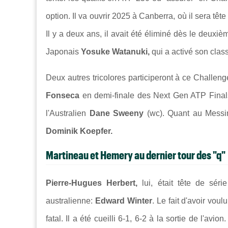
option. Il va ouvrir 2025 à Canberra, où il sera tête
Il y a deux ans, il avait été éliminé dès le deuxi
Japonais
Yosuke Watanuki,
qui a activé son cla
Deux autres tricolores participeront à ce Challeng
Fonseca
en demi-finale des Next Gen ATP Finals, 
l'Australien
Dane Sweeny
(wc). Quant au Messin,
Dominik Koepfer.
Martineau et Hemery au dernier tour des "q"
Pierre-Hugues Herbert,
lui, était tête de sér
australienne:
Edward Winter
. Le fait d'avoir vou
fatal. Il a été cueilli 6-1, 6-2 à la sortie de l'avion