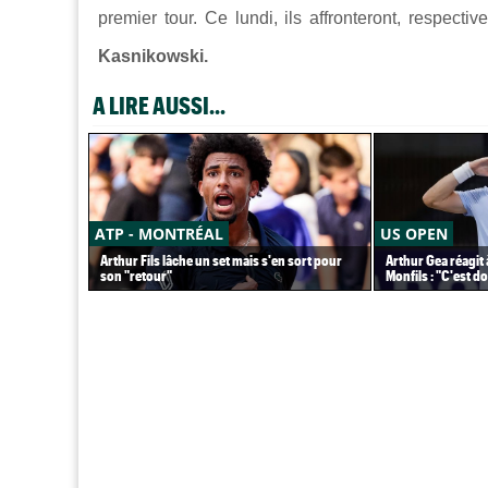
premier tour. Ce lundi, ils affronteront, respecti
Kasnikowski.
A LIRE AUSSI...
ATP - MONTRÉAL
US OPEN
Arthur Fils lâche un set mais s'en sort pour
Arthur Gea réagit 
son "retour"
Monfils : "C'est 