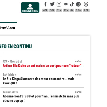
Facebook
Twitter
Instagram
Youtube
Tik Tok
Dailymotion
Threads
43k
33k
11k
22k
8k
0.9k
1.5k
CONNEXION
lism'Actu
INFO EN CONTINU
ATP - Montréal
05/08
Arthur Fils lâche un set mais s'en sort pour son "retour"
Exhibition
05/08
Le Six Kings Slam sera de retour en octobre... mais
avec qui ?
Tennis Actu
05/08
Abonnement 9,99€ et pour 1 an, Tennis Actu sans pub
et sans pop up !