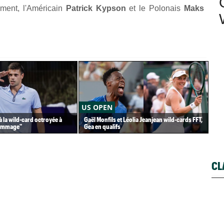
vement, l'Américain
Patrick Kypson
et le Polonais
Maks
US OPEN
AT
à la wild-card octroyée à
Gaël Monfils et Léolia Jeanjean wild-cards FFT,
Ter
dommage"
Gea en qualifs
en 
CL