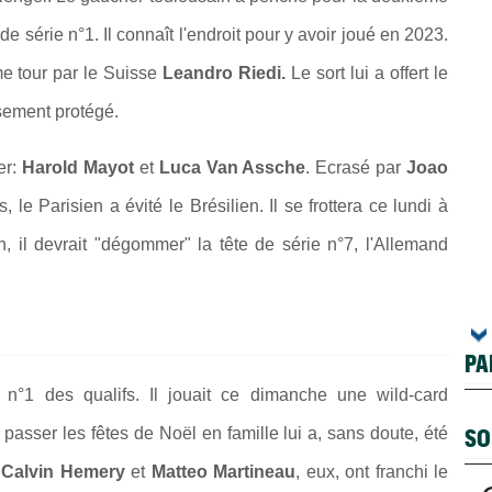
 de série n°1. Il connaît l'endroit pour y avoir joué en 2023.
ème tour par le Suisse
Leandro Riedi.
Le sort lui a offert le
ssement protégé.
er:
Harold Mayot
et
Luca Van Assche
. Ecrasé par
Joao
le Parisien a évité le Brésilien. Il se frottera ce lundi à
 il devrait "dégommer" la tête de série n°7, l'Allemand
PA
ie n°1 des qualifs. Il jouait ce dimanche une wild-card
SO
lu passer les fêtes de Noël en famille lui a, sans doute, été
.
Calvin Hemery
et
Matteo Martineau
, eux, ont franchi le