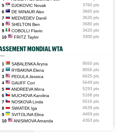
Holger Rune espéré à Cincinnati, mais sa mère sème le
3760 pts
5
DJOKOVIC Novak
doute...
3660 pts
6
DE MINAUR Alex
3620 pts
7
MEDVEDEV Daniil
US Open (Q)
05/08
3580 pts
Bonzi proche du tableau, Gea, Draper et Wawrinka en
8
SHELTON Ben
qualifs
3420 pts
9
COBOLLI Flavio
3300 pts
10
FRITZ Taylor
US Open (Q)
05/08
Sept Françaises engagées en qualifs, Kristina
ASSEMENT MONDIAL WTA
Mladenovic protégée
US Open
8550 pts
05/08
1
SABALENKA Aryna
Emma Raducanu doit digérer un nouveau forfait,
8056 pts
2
RYBAKINA Elena
encore un coup dur
6625 pts
3
PEGULA Jessica
5649 pts
4
GAUFF Cori
5293 pts
5
ANDREEVA Mirra
5168 pts
6
MUCHOVA Karolina
5016 pts
7
NOSKOVA Linda
4539 pts
8
SWIATEK Iga
4459 pts
9
SVITOLINA Elina
4353 pts
10
ANISIMOVA Amanda