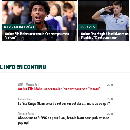
ATP - MONTRÉAL
US OPEN
Arthur Fils lâche un set mais s'en sort pour son
Arthur Gea réagit à la wild-card oc
"retour"
Monfils : "C'est dommage"
L'INFO EN CONTINU
ATP - Montréal
05/08
Arthur Fils lâche un set mais s'en sort pour son "retour"
Exhibition
05/08
Le Six Kings Slam sera de retour en octobre... mais avec qui ?
Tennis Actu
05/08
Abonnement 9,99€ et pour 1 an, Tennis Actu sans pub et sans
pop up !