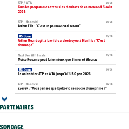
ATP / WTA
05/08
Tous les programmes et tous les résultats de ce mercredi 5 août
2026
ATP - Montréal
05/08
Arthur Fils : "C'est un peu mon vrai retour"
US Open
05/08
Arthur Gea réagit à la wild-card octroyée à Monfils : "C'est
dommage"
Next Gen ATP Finals
05/08
Moïse Kouame peut faire mieux que Sinner et Alcaraz
US Open
05/08
Le calendrier ATP et WTA jusqu'à l'US Open 2026
ATP - Montréal
05/08
Zverev : "Vous pensez que Djokovic se soucie d’une prime ?"
WTA - Toronto
05/08
Elena Rybakina peut détrôner Aryna Sabalenka à Toronto
PARTENAIRES
US Open
05/08
Gaël Monfils et Léolia Jeanjean wild-cards FFT, Gea en qualifs
SONDAGE
Vancouver (CH)
05/08