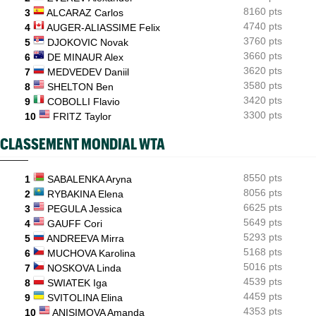
coup dur
8160 pts
3
ALCARAZ Carlos
4740 pts
4
AUGER-ALIASSIME Felix
3760 pts
5
DJOKOVIC Novak
3660 pts
6
DE MINAUR Alex
3620 pts
7
MEDVEDEV Daniil
3580 pts
8
SHELTON Ben
3420 pts
9
COBOLLI Flavio
3300 pts
10
FRITZ Taylor
CLASSEMENT MONDIAL WTA
8550 pts
1
SABALENKA Aryna
8056 pts
2
RYBAKINA Elena
6625 pts
3
PEGULA Jessica
5649 pts
4
GAUFF Cori
5293 pts
5
ANDREEVA Mirra
5168 pts
6
MUCHOVA Karolina
5016 pts
7
NOSKOVA Linda
4539 pts
8
SWIATEK Iga
4459 pts
9
SVITOLINA Elina
4353 pts
10
ANISIMOVA Amanda