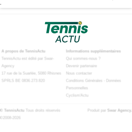
-
X
A propos de TennisActu
Informations supplémentaires
TennisActu est édité par Swar-
Qui sommes-nous ?
Agency
Devenir partenaire
17 rue de la Suarlée, 5080 Rhisnes
Nous contacter
SPRLS BE 0836.273.820
Conditions Générales
-
Données
Personnelles
Cyclism'Actu
© TennisActu
Tous droits réservés
Produit par
Swar Agency
.
©2008-2026