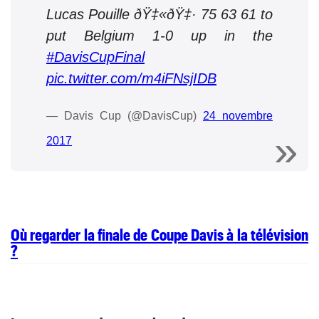
Lucas Pouille ðŸ‡«ðŸ‡· 75 63 61 to
put Belgium 1-0 up in the
#DavisCupFinal
pic.twitter.com/m4iFNsjIDB
— Davis Cup (@DavisCup)
24 novembre
2017
Où regarder la finale de Coupe Davis à la télévision
?