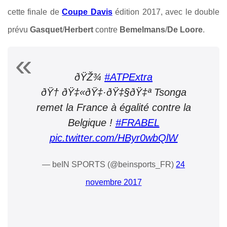
cette finale de
Coupe Davis
édition 2017, avec le double
prévu
Gasquet
/
Herbert
contre
Bemelmans
/
De Loore
.
ðŸŽ¾
#ATPExtra
ðŸ† ðŸ‡«ðŸ‡·ðŸ‡§ðŸ‡ª Tsonga
remet la France à égalité contre la
Belgique !
#FRABEL
pic.twitter.com/HByr0wbQlW
— beIN SPORTS (@beinsports_FR)
24
novembre 2017