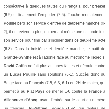
consécutive à quelques fautes du Français, pour breaker
(6-5) et finalement l'emporter (7-5). Touché mentalement,
Pouille
perd son service d'entrée de deuxième manche (0-
2), il ne reviendra plus, en perdant même une seconde fois
son service pour finir par s'incliner dans ce deuxième acte
(6-3). Dans la troisième et dernière manche, le natif de
Grande-Synthe
est à l'agonie face au métronome liégeois.
David Goffin
ne fait plus aucunes fautes et déroule contre
un
Lucas Pouille
sans solutions (6-1). Succès donc du
Belge face au Français (7-5, 6-3, 6-1) en 2H de match, qui
permet à au
Plat Pays
de mener 1-0 contre la
France
à
Villeneuve d'Ascq
, avant l'entrée sur le court du numéro
un français,
Jo-Wilfried Tsonga
(15e), qui tentera de