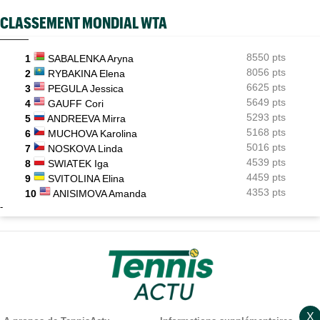
CLASSEMENT MONDIAL WTA
8550 pts
1
SABALENKA Aryna
8056 pts
2
RYBAKINA Elena
6625 pts
3
PEGULA Jessica
5649 pts
4
GAUFF Cori
5293 pts
5
ANDREEVA Mirra
5168 pts
6
MUCHOVA Karolina
5016 pts
7
NOSKOVA Linda
4539 pts
8
SWIATEK Iga
4459 pts
9
SVITOLINA Elina
4353 pts
10
ANISIMOVA Amanda
-
X