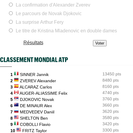
WTA - Toronto
06/08
La confirmation d'Alexander Zverev
Coco Gauff sur les tests génétiques : "Je comprends mais..."
Le parcours de Novak Djokovic
ATP - Montréal
06/08
Auger-Aliassime, forfait : "Une douleur au niveau du dos"
La surprise Arthur Fery
Le titre de Kristina Mladenovic en double dames
US Open
06/08
Elsa Jacquemot va éviter les périlleuses qualifications
Résultats
US Open
06/08
Arthur Gea privé de wild-card, Gaël Monfils choisi : "C'est
dommage"
CLASSEMENT MONDIAL ATP
Jeunes
06/08
Championne du monde en 2025, la France U14 éliminée dès les
13450 pts
1
SINNER Jannik
poules
8480 pts
2
ZVEREV Alexander
8160 pts
3
ALCARAZ Carlos
4740 pts
4
AUGER-ALIASSIME Felix
3760 pts
5
DJOKOVIC Novak
3660 pts
6
DE MINAUR Alex
3620 pts
7
MEDVEDEV Daniil
3580 pts
8
SHELTON Ben
3420 pts
9
COBOLLI Flavio
3300 pts
10
FRITZ Taylor