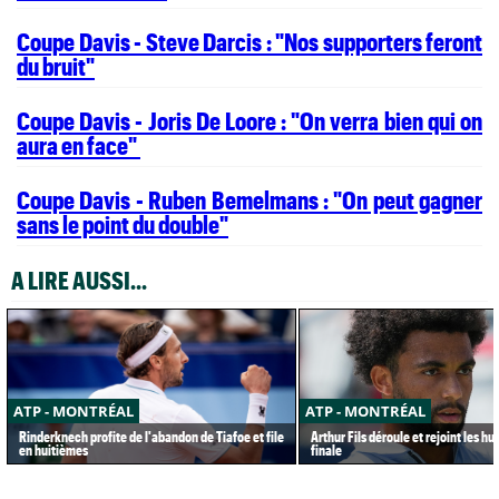
Coupe Davis - Steve Darcis : "Nos supporters feront
du bruit"
Coupe Davis - Joris De Loore : "On verra bien qui on
aura en face"
Coupe Davis - Ruben Bemelmans : "On peut gagner
sans le point du double"
A LIRE AUSSI...
ATP - MONTRÉAL
ATP - MONTRÉAL
Rinderknech profite de l'abandon de Tiafoe et file
Arthur Fils déroule et rejoint les h
en huitièmes
finale