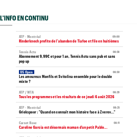
L'INFO EN CONTINU
ATP - Montréal
09:00
Rinderknech profite de l'abandon de Tiafoe et file en huitièmes
Tennis Actu
08:58
Abonnement 9,99€ et pour 1 an, Tennis Actu sans pub et sans
pop up
US Open
08:50
Les amoureux Monfils et Svitolina ensemble pour le double
mixte ?
ATP / WTA
08:39
Tous les programmes et les résultats de ce jeudi 6 août 2026
ATP - Montréal
08:25
Griekspoor : "Quand on connaît mon histoire face à Zverev..."
Carnet Rose
08:11
Caroline Garcia est désormais maman d’un petit Pablo...