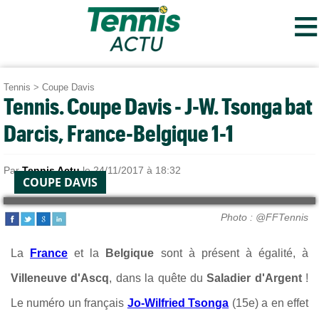
≡
Tennis
>
Coupe Davis
Tennis. Coupe Davis - J-W. Tsonga bat
Darcis, France-Belgique 1-1
Par
Tennis Actu
le 24/11/2017 à 18:32
COUPE DAVIS
Photo : @FFTennis
La
France
et la
Belgique
sont à présent à égalité, à
Villeneuve d'Ascq
, dans la quête du
Saladier d'Argent
!
Le numéro un français
Jo-Wilfried Tsonga
(15e) a en effet