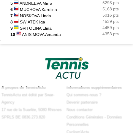
5293 pts
5
ANDREEVA Mirra
5168 pts
6
MUCHOVA Karolina
5016 pts
7
NOSKOVA Linda
4539 pts
8
SWIATEK Iga
4459 pts
9
SVITOLINA Elina
4353 pts
10
ANISIMOVA Amanda
-
A propos de TennisActu
Informations supplémentaires
TennisActu est édité par Swar-
Qui sommes-nous ?
Agency
Devenir partenaire
17 rue de la Suarlée, 5080 Rhisnes
Nous contacter
SPRLS BE 0836.273.820
Conditions Générales
-
Données
Personnelles
Cyclism'Actu