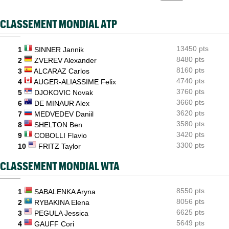
menaces
CLASSEMENT MONDIAL ATP
ATP - Montréal
16:44
Duncan Chan scalpe Zverev et rêve de Coupe Davis contre la
France
13450 pts
1
SINNER Jannik
8480 pts
ATP - Montréal
2
ZVEREV Alexander
16:22
Daniil Medvedev après son échec : "Un véritable désastre"
8160 pts
3
ALCARAZ Carlos
4740 pts
4
AUGER-ALIASSIME Felix
3760 pts
5
DJOKOVIC Novak
3660 pts
6
DE MINAUR Alex
3620 pts
7
MEDVEDEV Daniil
3580 pts
8
SHELTON Ben
3420 pts
9
COBOLLI Flavio
3300 pts
10
FRITZ Taylor
CLASSEMENT MONDIAL WTA
8550 pts
1
SABALENKA Aryna
8056 pts
2
RYBAKINA Elena
6625 pts
3
PEGULA Jessica
5649 pts
4
GAUFF Cori