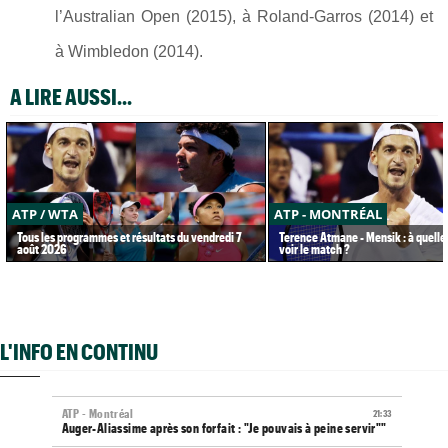
l’
Australian Open
(2015), à
Roland-Garros
(2014) et
à
Wimbledon
(2014).
A LIRE AUSSI...
ATP / WTA
ATP - MONTRÉAL
Tous les programmes et résultats du vendredi 7
Terence Atmane - Mensik : à quelle
août 2026
voir le match ?
L'INFO EN CONTINU
ATP - Montréal
21:33
Auger-Aliassime après son forfait : "Je pouvais à peine servir""