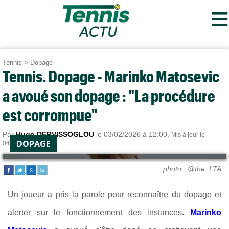
≡
Tennis
>
Dopage
Tennis. Dopage - Marinko Matosevic
a avoué son dopage : "La procédure
est corrompue"
Par
Hugo DERVISSOGLOU
le 03/02/2026 à 12:00.
Mis à jour le
DOPAGE
04/02/2026 à 18:33.
photo : @the_LTA
Un joueur a pris la parole pour reconnaître du dopage et
alerter sur le fonctionnement des instances
.
Marinko