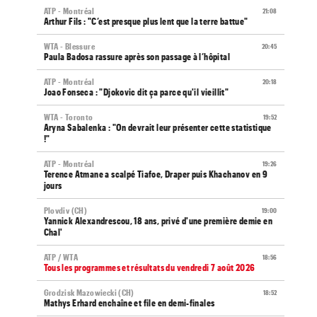
ATP - Montréal
21:08
Arthur Fils : "C’est presque plus lent que la terre battue"
WTA - Blessure
20:45
Paula Badosa rassure après son passage à l’hôpital
ATP - Montréal
20:18
Joao Fonseca : "Djokovic dit ça parce qu'il vieillit"
WTA - Toronto
19:52
Aryna Sabalenka : "On devrait leur présenter cette statistique
!"
ATP - Montréal
19:26
Terence Atmane a scalpé Tiafoe, Draper puis Khachanov en 9
jours
Plovdiv (CH)
19:00
Yannick Alexandrescou, 18 ans, privé d'une première demie en
Chal'
ATP / WTA
18:56
Tous les programmes et résultats du vendredi 7 août 2026
Grodzisk Mazowiecki (CH)
18:52
Mathys Erhard enchaîne et file en demi-finales