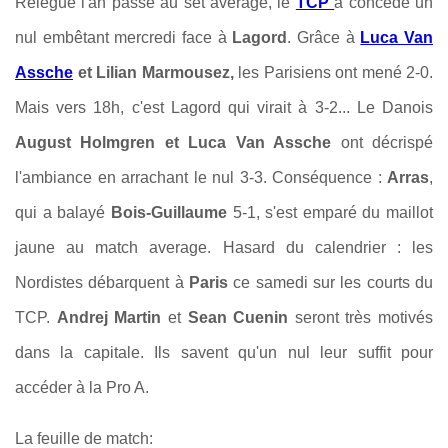
Relégué l'an passé au set average, le
TCP
a concédé un
nul embêtant mercredi face à
Lagord
. Grâce à
Luca Van
Assche
et Lilian Marmousez,
les Parisiens ont mené 2-0.
Mais vers 18h, c'est Lagord qui virait à 3-2... Le Danois
August Holmgren et Luca Van Assche
ont décrispé
l'ambiance en arrachant le nul 3-3. Conséquence :
Arras
,
qui a balayé
Bois-Guillaume
5-1, s'est emparé du maillot
jaune au match average. Hasard du calendrier : les
Nordistes débarquent à
Paris
ce samedi sur les courts du
TCP.
Andrej Martin
et
Sean Cuenin
seront très motivés
dans la capitale. Ils savent qu'un nul leur suffit pour
accéder à la Pro A.
La feuille de match: