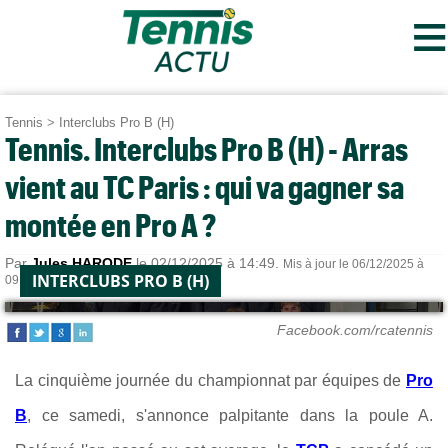
≡
Tennis
>
Interclubs Pro B (H)
Tennis. Interclubs Pro B (H) - Arras
vient au TC Paris : qui va gagner sa
montée en Pro A ?
Par
Jules HARODE
le 02/12/2025 à 14:49.
Mis à jour le 06/12/2025 à
INTERCLUBS PRO B (H)
09:29.
Facebook.com/rcatennis
La cinquième journée du championnat par équipes de
Pro
B
, ce samedi, s'annonce palpitante dans la poule A.