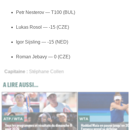
Petr Nesterov — T100 (BUL)
Lukas Rosol — -15 (CZE)
Igor Sijsling — -15 (NED)
Roman Jebavy — 0 (CZE)
X
Capitaine :
Stéphane Collen
A LIRE AUSSI...
ATP / WTA
WTA
Tous les programmes et résultats du dimanche 9
Haddad Maia en pause jusqu'en 20
août 2026
Fonseca prend sa défense