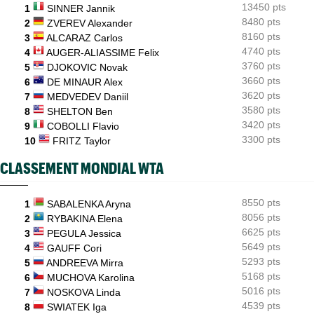
Pour son "retour", Arthur Fils est en huitièmes et rassure
13450 pts
1
SINNER Jannik
8480 pts
2
ZVEREV Alexander
ATP - Montréal
09:35
8160 pts
3
ALCARAZ Carlos
Une semaine après Washington, Rafa Jodar dompte encore
4740 pts
Musetti
4
AUGER-ALIASSIME Felix
3760 pts
5
DJOKOVIC Novak
ATP / WTA
09:20
3660 pts
6
DE MINAUR Alex
Tous les résultats de ce jeudi 6 août 2026 et de la nuit
3620 pts
7
MEDVEDEV Daniil
3580 pts
8
SHELTON Ben
3420 pts
9
COBOLLI Flavio
3300 pts
10
FRITZ Taylor
CLASSEMENT MONDIAL WTA
8550 pts
1
SABALENKA Aryna
8056 pts
2
RYBAKINA Elena
6625 pts
3
PEGULA Jessica
5649 pts
4
GAUFF Cori
5293 pts
5
ANDREEVA Mirra
5168 pts
6
MUCHOVA Karolina
5016 pts
7
NOSKOVA Linda
4539 pts
8
SWIATEK Iga