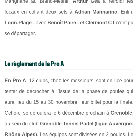
Marignane au Blanc-Mesnil.
Arthur Géa
a refroidi les
locaux en collant deux sets à
Adrian Mannarino.
Enfin,
Loon-Plage -
avec
Benoît Paire -
et
Clermont CT
n'ont pu
se départager
.
Le règlement de la Pro A
En Pro A,
12 clubs, chez les messieurs, sont en lice pour
tenter de décrocher, à l’issue de la phase de poules qui
aura lieu du 15 au 30 novembre, leur billet pour la finale.
Celle-ci se déroulera le 6 décembre prochain à
Grenoble
,
au sein du club
Grenoble Tennis Padel (ligue Auvergne-
Rhône-Alpes
). Les équipes sont divisées en 2 poules. Le