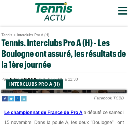
≡
Tennis
>
Interclubs Pro A (H)
Tennis. Interclubs Pro A (H) - Les
Boulogne ont assuré, les résultats de
la 1ère journée
Par
Jules HARODE
le 16/11/2025 à 11:30
INTERCLUBS PRO A (H)
Facebook TCBB
Le championnat de France de Pro A
a débuté ce samedi
15 novembre. Dans la poule A, les deux "Boulogne" l'ont