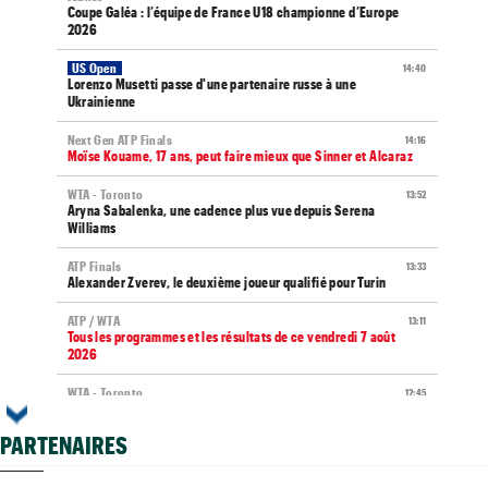
Coupe Galéa : l’équipe de France U18 championne d’Europe
2026
US Open
14:40
Lorenzo Musetti passe d'une partenaire russe à une
Ukrainienne
Next Gen ATP Finals
14:16
Moïse Kouame, 17 ans, peut faire mieux que Sinner et Alcaraz
WTA - Toronto
13:52
Aryna Sabalenka, une cadence plus vue depuis Serena
Williams
ATP Finals
13:33
Alexander Zverev, le deuxième joueur qualifié pour Turin
ATP / WTA
13:11
Tous les programmes et les résultats de ce vendredi 7 août
2026
WTA - Toronto
12:45
Rybakina ne peut plus être reine, Sabalenka reste n°1 mondiale
PARTENAIRES
WTA - Toronto
12:22
Rybakina, Andreeva, Osaka, Gauff : horaires et diffusion TV