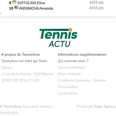
4459 pts
9
SVITOLINA Elina
4353 pts
10
ANISIMOVA Amanda
-
A propos de TennisActu
Informations supplémentaires
X
TennisActu est édité par Swar-
Qui sommes-nous ?
Agency
Devenir partenaire
17 rue de la Suarlée, 5080 Rhisnes
Nous contacter
SPRLS BE 0836.273.820
Conditions Générales
-
Données
Personnelles
Cyclism'Actu
© TennisActu
Tous droits réservés
Produit par
Swar Agency
.
©2008-2026