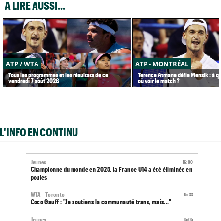
A LIRE AUSSI...
ATP / WTA
ATP - MONTRÉAL
Tous les programmes et les résultats de ce
Terence Atmane défie Mensik : à qu
vendredi 7 août 2026
où voir le match ?
L'INFO EN CONTINU
Jeunes
16:00
Championne du monde en 2025, la France U14 a été éliminée en
poules
WTA - Toronto
15:33
Coco Gauff : "Je soutiens la communauté trans, mais..."
Jeunes
15:05