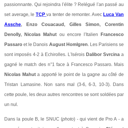
passionnante. Qui rejoindra l'élite ? Relégué l'an passé au
set average, le
TCP
va tenter de remonter. Avec
Luca Van
Assche
, Enzo Couacaud, Gilles Simon, Corentin
Denolly, Nicolas Mahut
ou encore l'Italien
Francesco
Passaro
et le Danois
August Homlgren
. Les Parisiens se
sont imposés 4-2 à Echirolles. L'Isérois
Dalibor Svrcina
a
gagné le match des n°1 face à Francesco Passaro. Mais
Nicolas Mahut
a apporté le point de la gagne au côté de
Tristan Lamasine. Non sans mal (3-6, 6-3, 10-3). Dans
cette poule, les deux autres rencontres se sont soldées par
un nul.
Dans la poule B, le SNUC (
photo
) - qui vient de Pro A - a