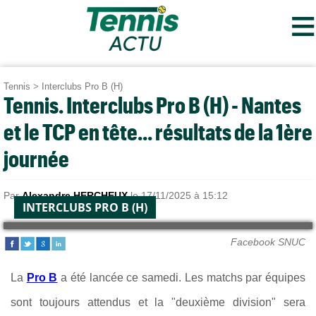
≡
Tennis
>
Interclubs Pro B (H)
Tennis. Interclubs Pro B (H) - Nantes
et le TCP en tête... résultats de la 1ère
journée
Par
Alexandre HERCHEUX
le 17/11/2025 à 15:12
INTERCLUBS PRO B (H)
Facebook SNUC
La
Pro B
a été lancée ce samedi. Les matchs par équipes
sont toujours attendus et la "deuxième division" sera