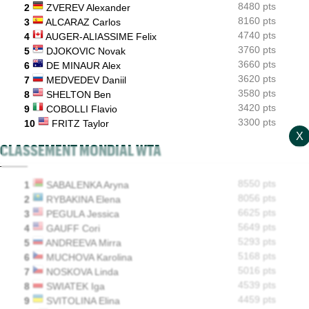
Terence Atmane a scalpé Tiafoe, Draper puis Khachanov en 9
8480 pts
2
ZVEREV Alexander
jours
8160 pts
3
ALCARAZ Carlos
4740 pts
4
AUGER-ALIASSIME Felix
WTA - Toronto
13:01
Sabalenka, Swiatek et Pegula ce jeudi : horaires et diffusion TV
3760 pts
5
DJOKOVIC Novak
3660 pts
6
DE MINAUR Alex
3620 pts
7
MEDVEDEV Daniil
3580 pts
8
SHELTON Ben
3420 pts
9
COBOLLI Flavio
3300 pts
10
FRITZ Taylor
X
CLASSEMENT MONDIAL WTA
8550 pts
1
SABALENKA Aryna
8056 pts
2
RYBAKINA Elena
6625 pts
3
PEGULA Jessica
5649 pts
4
GAUFF Cori
5293 pts
5
ANDREEVA Mirra
5168 pts
6
MUCHOVA Karolina
5016 pts
7
NOSKOVA Linda
4539 pts
8
SWIATEK Iga
4459 pts
9
SVITOLINA Elina