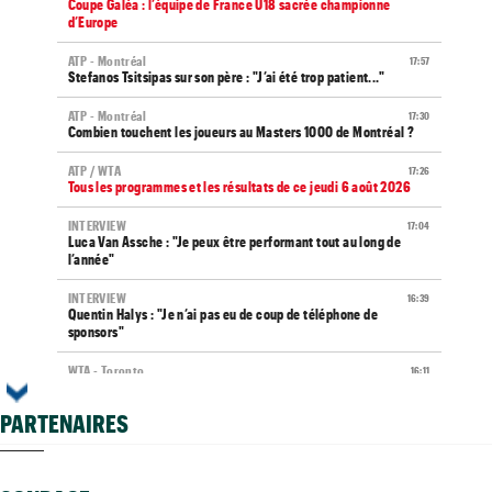
Coupe Galéa : l’équipe de France U18 sacrée championne
d’Europe
ATP - Montréal
17:57
Stefanos Tsitsipas sur son père : "J’ai été trop patient..."
ATP - Montréal
17:30
Combien touchent les joueurs au Masters 1000 de Montréal ?
ATP / WTA
17:26
Tous les programmes et les résultats de ce jeudi 6 août 2026
INTERVIEW
17:04
Luca Van Assche : "Je peux être performant tout au long de
l’année"
INTERVIEW
16:39
Quentin Halys : "Je n’ai pas eu de coup de téléphone de
sponsors"
WTA - Toronto
16:11
Aryna Sabalenka propose... des conférences de presse façon F1
PARTENAIRES
US Open (Q)
15:47
Bonzi devrait éviter les qualifs, Gea, Draper et Wawrinka
engagés