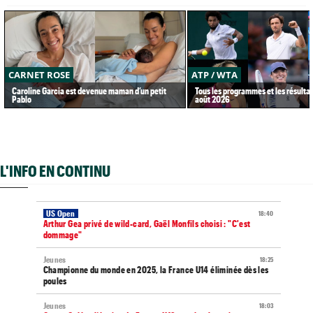
CARNET ROSE
ATP / WTA
Caroline Garcia est devenue maman d’un petit
Tous les programmes et les résultat
Pablo
août 2026
L'INFO EN CONTINU
US Open
18:40
Arthur Gea privé de wild-card, Gaël Monfils choisi : "C'est
dommage"
Jeunes
18:25
Championne du monde en 2025, la France U14 éliminée dès les
poules
Jeunes
18:03