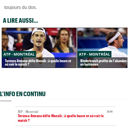
toujours du dos.
A LIRE AUSSI...
ATP - MONTRÉAL
ATP - MONTRÉAL
Terence Atmane défie Mensik : à quelle heure et
Rinderknech profite de l'abandon de
où voir le match ?
en huitièmes
L'INFO EN CONTINU
ATP - Montréal
12:04
Terence Atmane défie Mensik : à quelle heure et où voir le
match ?