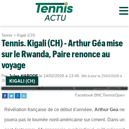
≡
Tennis
>
Kigali (CH)
Tennis. Kigali (CH) - Arthur Géa mise
sur le Rwanda, Paire renonce au
voyage
Par
Jules HARODE
le 14/02/2026 à 13:46.
Mis à jour le 25/02/2026 à
KIGALI (CH)
20:01.
Facebook BNCTennisOpen
Révélation française de ce début d'annéee,
Arthur Gea
ne
jouera pas le tournée nord-américaine sur ciment. Dans un