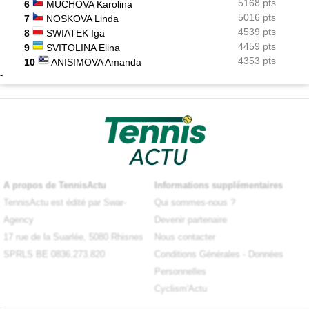
5168 pts
6
MUCHOVA Karolina
5016 pts
7
NOSKOVA Linda
4539 pts
8
SWIATEK Iga
4459 pts
9
SVITOLINA Elina
4353 pts
10
ANISIMOVA Amanda
-
A propos de TennisActu
Informations supplémentaires
TennisActu est édité par Swar-
Qui sommes-nous ?
Agency
Devenir partenaire
17 rue de la Suarlée, 5080 Rhisnes
Nous contacter
SPRLS BE 0836.273.820
Conditions Générales
-
Données
Personnelles
Cyclism'Actu