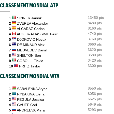
CLASSEMENT MONDIAL ATP
ATP - Montréal
08:25
Griekspoor : "Quand on connaît mon histoire face à Zverev..."
13450 pts
ATP - Montréal
1
SINNER Jannik
08:00
João Fonseca répond aux critiques : "Le circuit est éprouvant"
8480 pts
2
ZVEREV Alexander
8160 pts
3
ALCARAZ Carlos
ATP - Cincinnati
07:10
4740 pts
Jannik Sinner gêné au genou... inquiétude avant Cincinnati
4
AUGER-ALIASSIME Felix
3760 pts
5
DJOKOVIC Novak
WTA - Toronto
06/08
3660 pts
6
DE MINAUR Alex
Iga Swiatek poursuit son récital et atteint les huitièmes
3620 pts
7
MEDVEDEV Daniil
3580 pts
8
SHELTON Ben
3420 pts
9
COBOLLI Flavio
3300 pts
10
FRITZ Taylor
CLASSEMENT MONDIAL WTA
8550 pts
1
SABALENKA Aryna
8056 pts
2
RYBAKINA Elena
6625 pts
3
PEGULA Jessica
5649 pts
4
GAUFF Cori
5293 pts
5
ANDREEVA Mirra