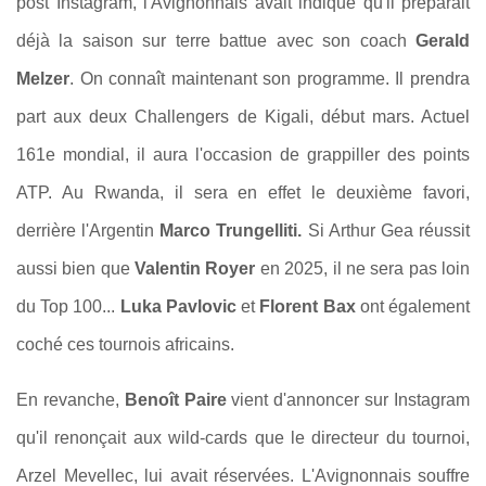
post Instagram, l'Avignonnais avait indiqué qu'il préparait
déjà la saison sur terre battue avec son coach
Gerald
Melzer
. On connaît maintenant son programme. Il prendra
part aux deux Challengers de Kigali, début mars. Actuel
161e mondial, il aura l'occasion de grappiller des points
ATP. Au Rwanda, il sera en effet le deuxième favori,
derrière l'Argentin
Marco Trungelliti.
Si Arthur Gea réussit
aussi bien que
Valentin Royer
en 2025, il ne sera pas loin
du Top 100...
Luka Pavlovic
et
Florent Bax
ont également
coché ces tournois africains.
En revanche,
Benoît Paire
vient d'annoncer sur Instagram
qu'il renonçait aux wild-cards que le directeur du tournoi,
Arzel Mevellec, lui avait réservées. L'Avignonnais souffre