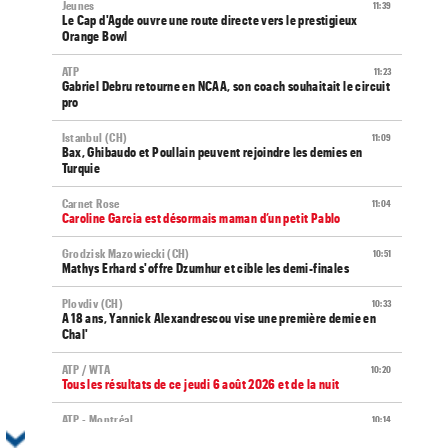
Jeunes
11:39
Le Cap d'Agde ouvre une route directe vers le prestigieux
Orange Bowl
ATP
11:23
Gabriel Debru retourne en NCAA, son coach souhaitait le circuit
pro
Istanbul (CH)
11:09
Bax, Ghibaudo et Poullain peuvent rejoindre les demies en
Turquie
Carnet Rose
11:04
Caroline Garcia est désormais maman d’un petit Pablo
Grodzisk Mazowiecki (CH)
10:51
Mathys Erhard s'offre Dzumhur et cible les demi-finales
Plovdiv (CH)
10:33
A 18 ans, Yannick Alexandrescou vise une première demie en
Chal'
ATP / WTA
10:20
Tous les résultats de ce jeudi 6 août 2026 et de la nuit
ATP - Montréal
10:14
Duncan Chan bat Zverev et rêve de Coupe Davis contre la