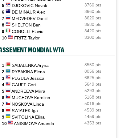
Vancouver (CH)
05/08
3760 pts
5
DJOKOVIC Novak
Après un an out, J.J. Wolf en pole pour la wild-card de
3660 pts
6
DE MINAUR Alex
l'US Open
3620 pts
7
MEDVEDEV Daniil
3580 pts
8
SHELTON Ben
Francfort (M15)
05/08
Après son titre, Pierre Delage enchaîne bien en
3420 pts
9
COBOLLI Flavio
Allemagne
3300 pts
10
FRITZ Taylor
US Open
ASSEMENT MONDIAL WTA
05/08
Elsa Jacquemot n’aura finalement pas à passer par les
qualifications
8550 pts
1
SABALENKA Aryna
ATP - Montréal
05/08
8056 pts
2
RYBAKINA Elena
Combien gagnent les joueurs au Masters 1000 de
6625 pts
3
PEGULA Jessica
Montréal ?
5649 pts
4
GAUFF Cori
5293 pts
5
ANDREEVA Mirra
5168 pts
6
MUCHOVA Karolina
5016 pts
7
NOSKOVA Linda
4539 pts
8
SWIATEK Iga
4459 pts
9
SVITOLINA Elina
4353 pts
10
ANISIMOVA Amanda