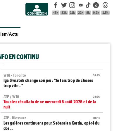
Facebook
Twitter
Instagram
Youtube
Tik Tok
Dailymotion
Threads
43k
33k
11k
22k
8k
0.9k
1.5k
CONNEXION
lism'Actu
INFO EN CONTINU
WTA - Toronto
08:45
Iga Swiatek change son jeu : "Je fais trop de choses
trop vite..."
ATP / WTA
08:36
Tous les résultats de ce mercredi 5 août 2026 et de la
nuit
ATP - Blessure
08:14
Les galères continuent pour Sebastian Korda, opéré du
dos...