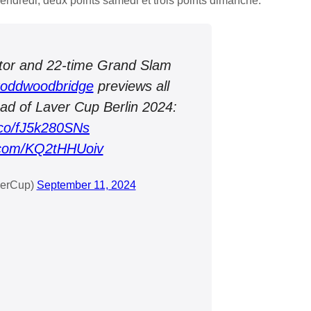
endredi, deux points samedi et trois points dimanche.
r and 22-time Grand Slam
oddwoodbridge
previews all
ad of Laver Cup Berlin 2024:
t.co/fJ5k280SNs
r.com/KQ2tHHUoiv
verCup)
September 11, 2024