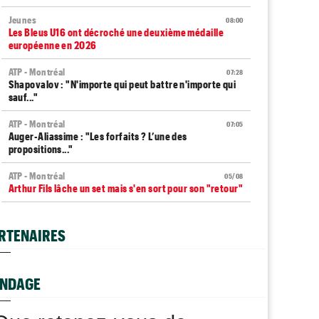
Jeunes
08:00
Les Bleus U16 ont décroché une deuxième médaille
européenne en 2026
ATP - Montréal
07:28
Shapovalov : "N'importe qui peut battre n'importe qui
sauf..."
ATP - Montréal
07:05
Auger-Aliassime : "Les forfaits ? L’une des
propositions..."
ATP - Montréal
05/08
Arthur Fils lâche un set mais s'en sort pour son "retour"
Exhibition
05/08
Le Six Kings Slam sera de retour en octobre... mais
RTENAIRES
avec qui ?
Tennis Actu
05/08
Abonnement 9,99€ et pour 1 an, Tennis Actu sans pub
NDAGE
et sans pop up !
ATP - Montréal
05/08