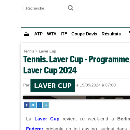
Recherche
Ok
⛰
ATP
WTA
ITF
Coupe Davis
Résultats
Tennis
>
Laver Cup
Tennis. Laver Cup - Programme, p
Laver Cup 2024
LAVER CUP
Par
Alexandre HERCHEUX
le 19/09/2024 à 07:00
La
Laver Cup
revient ce week-end à
Berli
Federer
présente un joli casting, surtout dans 