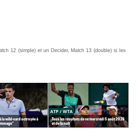
atch 12 (simple) et un Decider, Match 13 (double) si les
ATP / WTA
US
à la wild-card octroyée à
Tous les résultats de ce mercredi 5 août 2026
Gaë
dommage"
et de la nuit
Gea