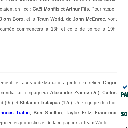
taient en lice :
Gaël Monfils et Arthur Fils
. Pour rappel,
jorn Borg,
et la
Team World, de John McEnroe,
vont
e journée commencera à 13h et celle de soirée à 19h.
.
lement, le Taureau de Manacor a préféré se retirer.
Grigor
 mondial accompagnera
Alexander Zverev
(2e),
Carlos
PA
ud
(9e) et
Stefanos Tsitsipas
(12e). Une équipe de choc
SO
rances Tiafoe
,
Ben Shelton, Taylor Fritz, Francisco
jouer les pronostics et de faire gagner la Team World.