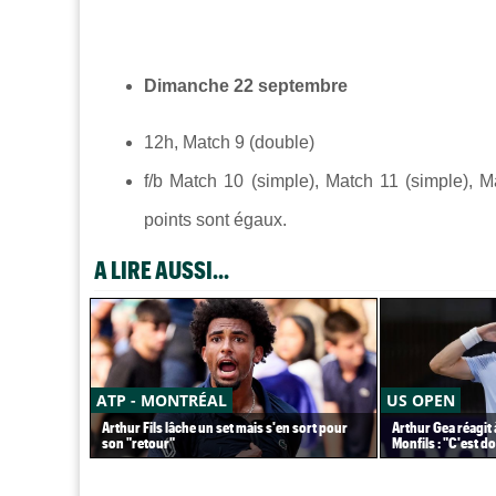
Dimanche 22 septembre
12h, Match 9 (double)
f/b Match 10 (simple), Match 11 (simple), M
points sont égaux.
A LIRE AUSSI...
ATP - MONTRÉAL
US OPEN
Arthur Fils lâche un set mais s'en sort pour
Arthur Gea réagit 
son "retour"
Monfils : "C'est 