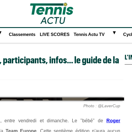
►
►
Classements
LIVE SCORES
Tennis Actu TV
Cyc
L'
articipants, infos... le guide de la
Photo : @LaverCup
n
, entre vendredi et dimanche. Le "bébé" de
Roger
la
Team Europe.
Cette septième édition n'aura aucun