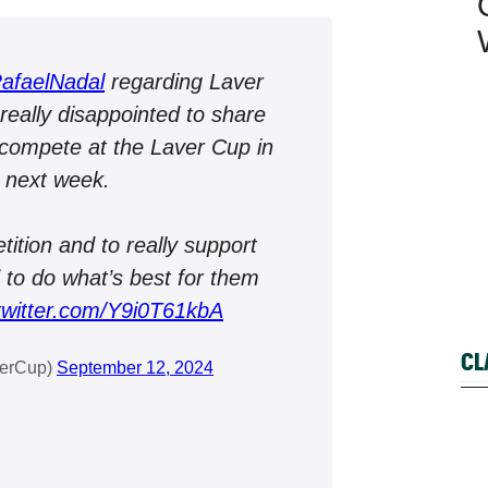
faelNadal
regarding Laver
really disappointed to share
o compete at the Laver Cup in
n next week.
ition and to really support
to do what’s best for them
.twitter.com/Y9i0T61kbA
CL
verCup)
September 12, 2024