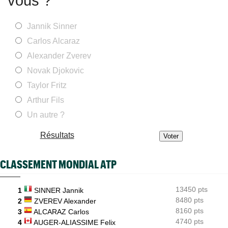
vous ?
Avant Arthur Fils, Rafa Jodar étonne par sa régularité
WTA - Toronto
Jannik Sinner
09/08
Iga Swiatek a brisé une étrange série noire face au Top 20
Carlos Alcaraz
ATP - Montréal
09/08
Alexander Zverev
Gaël Monfils a répondu aux détracteurs : "Le message est reçu"
Novak Djokovic
ATP - Cincinnati
09/08
En larmes à Montréal, Jack Draper est bien annoncé à
Taylor Fritz
Cincinnati
Arthur Fils
WTA - Toronto
09/08
Un autre ?
Sept victoires de rang et... un dinosaure : l'Eala-mania au
Canada
Résultats
WTA - Toronto
09/08
Ex numéro 1 junior, Alina Korneeva renaît après de longues
galères
CLASSEMENT MONDIAL ATP
ATP - Toronto
09/08
Ben Shelton a effacé une anomalie étonnante en Masters 1000
13450 pts
1
SINNER Jannik
8480 pts
2
ZVEREV Alexander
8160 pts
3
ALCARAZ Carlos
4740 pts
4
AUGER-ALIASSIME Felix