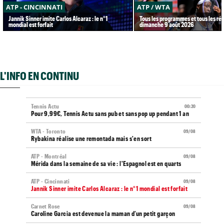
ATP - CINCINNATI
ATP / WTA
Jannik Sinner imite Carlos Alcaraz : le n°1
Tous les programmes et tous les rés
mondial est forfait
dimanche 9 août 2026
L'INFO EN CONTINU
Tennis Actu
00:20
Pour 9,99€, Tennis Actu sans pub et sans pop up pendant 1 an
WTA - Toronto
09/08
Rybakina réalise une remontada mais s'en sort
ATP - Montréal
09/08
Mérida dans la semaine de sa vie : l'Espagnol est en quarts
ATP - Cincinnati
09/08
Jannik Sinner imite Carlos Alcaraz : le n°1 mondial est forfait
Carnet Rose
09/08
Caroline Garcia est devenue la maman d’un petit garçon