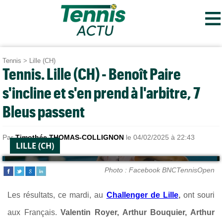
≡
Tennis
>
Lille (CH)
Tennis. Lille (CH) - Benoît Paire
s'incline et s'en prend à l'arbitre, 7
Bleus passent
Par
Timothée THOMAS-COLLIGNON
le 04/02/2025 à 22:43
LILLE (CH)
Photo : Facebook BNCTennisOpen
Les résultats, ce mardi, au
Challenger de Lille
,
ont souri
aux Français.
Valentin Royer, Arthur Bouquier, Arthur