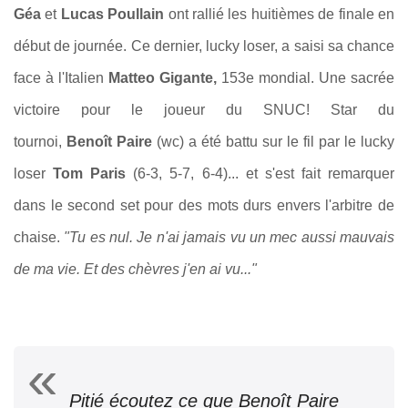
Géa
et
Lucas Poullain
ont rallié les huitièmes de finale en
début de journée. Ce dernier, lucky loser, a saisi sa chance
face à l'Italien
Matteo Gigante,
153e mondial. Une sacrée
victoire pour le joueur du SNUC! Star du
tournoi,
Benoît Paire
(wc) a été battu sur le fil par le lucky
loser
Tom Paris
(6-3, 5-7, 6-4)... et s'est fait remarquer
dans le second set pour des mots durs envers l'arbitre de
chaise.
"Tu es nul. Je n'ai jamais vu un mec aussi mauvais
de ma vie. Et des chèvres j'en ai vu..."
Pitié écoutez ce que Benoît Paire