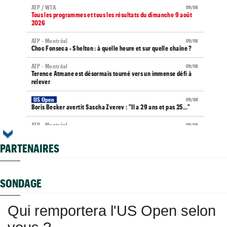
ATP / WTA
09/08
Tous les programmes et tous les résultats du dimanche 9 août
2026
ATP - Montréal
09/08
Choc Fonseca - Shelton : à quelle heure et sur quelle chaîne ?
ATP - Montréal
09/08
Terence Atmane est désormais tourné vers un immense défi à
relever
US Open
09/08
Boris Becker avertit Sascha Zverev : "Il a 29 ans et pas 25..."
ATP - Montréal
09/08
Dani Mérida se révèle en 2026 : le Top 50 et un nouveau cap
PARTENAIRES
WTA - Toronto
09/08
Osaka - Fernandez : à quelle heure et sur quelle chaîne TV ?
Next Gen ATP Finals
09/08
SONDAGE
Moïse Kouame peut viser un bel exploit de précocité
ATP - Montréal
09/08
Qui remportera l'US Open selon
Luciano Darderi a fait mieux que le gratin du tennis mondial
ATP - Montréal
09/08