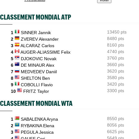
WTA - Toronto
13:38
Sept victoires de rang et... un dinosaure : l'Eala-mania continue
CLASSEMENT MONDIAL ATP
WTA - Toronto
12:43
Ex numéro 1 junior, Korneeva renaît après quinze mois galères...
13450 pts
1
SINNER Jannik
8480 pts
ATP - Toronto
2
ZVEREV Alexander
12:18
Ben Shelton efface enfin une anomalie étonnante en Masters
8160 pts
3
ALCARAZ Carlos
1000
4740 pts
4
AUGER-ALIASSIME Felix
3760 pts
5
DJOKOVIC Novak
3660 pts
6
DE MINAUR Alex
3620 pts
7
MEDVEDEV Daniil
3580 pts
8
SHELTON Ben
3420 pts
9
COBOLLI Flavio
3300 pts
10
FRITZ Taylor
CLASSEMENT MONDIAL WTA
8550 pts
1
SABALENKA Aryna
8056 pts
2
RYBAKINA Elena
6625 pts
3
PEGULA Jessica
5649 pts
4
GAUFF Cori