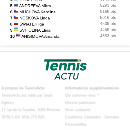
5293 pts
5
ANDREEVA Mirra
5168 pts
6
MUCHOVA Karolina
5016 pts
7
NOSKOVA Linda
4539 pts
8
SWIATEK Iga
4459 pts
9
SVITOLINA Elina
4353 pts
10
ANISIMOVA Amanda
-
A propos de TennisActu
Informations supplémentaires
TennisActu est édité par Swar-
Qui sommes-nous ?
Agency
Devenir partenaire
17 rue de la Suarlée, 5080 Rhisnes
Nous contacter
SPRLS BE 0836.273.820
Conditions Générales
-
Données
Personnelles