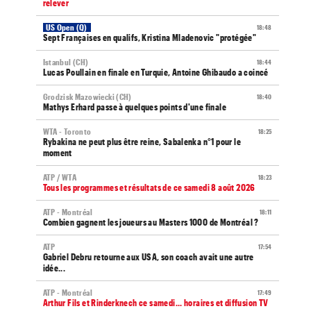
relever
US Open (Q)
18:48
Sept Françaises en qualifs, Kristina Mladenovic "protégée"
Istanbul (CH)
18:44
Lucas Poullain en finale en Turquie, Antoine Ghibaudo a coincé
Grodzisk Mazowiecki (CH)
18:40
Mathys Erhard passe à quelques points d'une finale
WTA - Toronto
18:25
Rybakina ne peut plus être reine, Sabalenka n°1 pour le
moment
ATP / WTA
18:23
Tous les programmes et résultats de ce samedi 8 août 2026
ATP - Montréal
18:11
Combien gagnent les joueurs au Masters 1000 de Montréal ?
ATP
17:54
Gabriel Debru retourne aux USA, son coach avait une autre
idée...
ATP - Montréal
17:49
Arthur Fils et Rinderknech ce samedi... horaires et diffusion TV