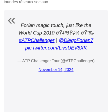
tour des réseaux sociaux.
Forlan magic touch, just like the
World Cup 2010 ðŸ‡ºðŸ‡¾ ðŸ˜‰
#ATPChallenger
|
@DiegoForlan7
pic.twitter.com/LivsUEV8XK
— ATP Challenger Tour (@ATPChallenger)
November 14, 2024