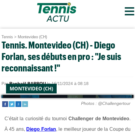
≡
Tennis
>
Montevideo (CH)
Tennis. Montevideo (CH) - Diego
Forlan, ses débuts en pro : "Je suis
reconnaissant !"
Par
Raphaël BARROU
le 16/11/2024 à 08:18
MONTEVIDEO (CH)
Photos : @Challengertour
C'était la curiosité du tournoi
Challenger de Montevideo
.
À 45 ans,
Diego Forlan
, le meilleur joueur de la Coupe du