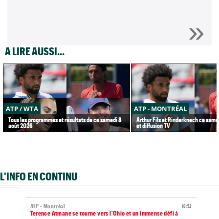
A LIRE AUSSI...
ATP / WTA
ATP - MONTRÉAL
Tous les programmes et résultats de ce samedi 8
Arthur Fils et Rinderknech ce samed
août 2026
et diffusion TV
L'INFO EN CONTINU
ATP - Montréal
18:52
Terence Atmane se tourne vers l'Ohio et un immense défi à