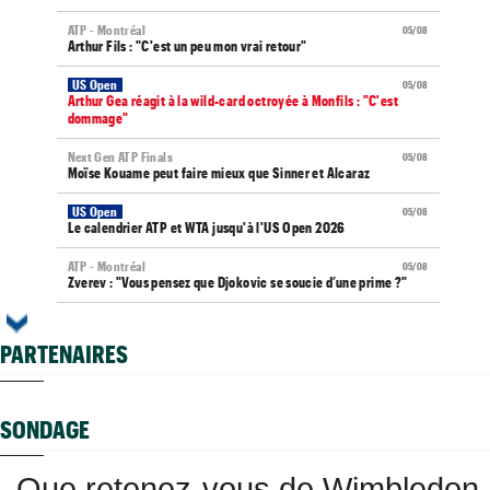
ATP - Montréal
05/08
Arthur Fils : "C'est un peu mon vrai retour"
US Open
05/08
Arthur Gea réagit à la wild-card octroyée à Monfils : "C'est
dommage"
Next Gen ATP Finals
05/08
Moïse Kouame peut faire mieux que Sinner et Alcaraz
US Open
05/08
Le calendrier ATP et WTA jusqu'à l'US Open 2026
ATP - Montréal
05/08
Zverev : "Vous pensez que Djokovic se soucie d’une prime ?"
WTA - Toronto
05/08
Elena Rybakina peut détrôner Aryna Sabalenka à Toronto
PARTENAIRES
US Open
05/08
Gaël Monfils et Léolia Jeanjean wild-cards FFT, Gea en qualifs
SONDAGE
Vancouver (CH)
05/08
Après un an out, J.J. Wolf en pole pour la wild-card de l'US Open
Que retenez-vous de Wimbledon
Jeunes
05/08