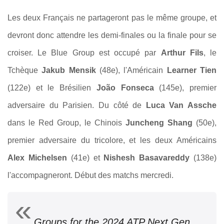
Les deux Français ne partageront pas le même groupe, et
devront donc attendre les demi-finales ou la finale pour se
croiser. Le Blue Group est occupé par
Arthur Fils
, le
Tchèque
Jakub Mensik
(48e), l'Américain
Learner Tien
(122e) et le Brésilien
João Fonseca
(145e), premier
adversaire du Parisien. Du côté de
Luca Van Assche
dans le Red Group, le Chinois
Juncheng Shang
(50e),
premier adversaire du tricolore, et les deux Américains
Alex Michelsen
(41e) et
Nishesh Basavareddy
(138e)
l'accompagneront. Début des matchs mercredi.
Groups for the 2024 ATP Next Gen