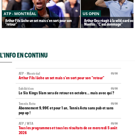
ATP - MONTRÉAL
US OPEN
Arthur Fils lâche un set mais s'en sort pour son
Arthur Gea réagit à la wild-card oc
"retour"
Monfils : "C'est dommage"
L'INFO EN CONTINU
ATP - Montréal
05/08
Arthur Fils lâche un set mais s'en sort pour son "retour"
Exhibition
05/08
Le Six Kings Slam sera de retour en octobre... mais avec qui ?
Tennis Actu
05/08
Abonnement 9,99€ et pour 1 an, Tennis Actu sans pub et sans
pop up !
ATP / WTA
05/08
Tous les programmes et tous les résultats de ce mercredi 5 août
2026