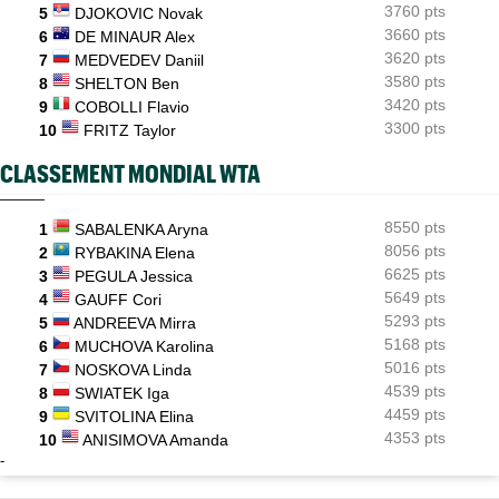
3760 pts
5
DJOKOVIC Novak
3660 pts
6
DE MINAUR Alex
3620 pts
7
MEDVEDEV Daniil
3580 pts
8
SHELTON Ben
3420 pts
9
COBOLLI Flavio
3300 pts
10
FRITZ Taylor
CLASSEMENT MONDIAL WTA
8550 pts
1
SABALENKA Aryna
8056 pts
2
RYBAKINA Elena
6625 pts
3
PEGULA Jessica
5649 pts
4
GAUFF Cori
5293 pts
5
ANDREEVA Mirra
5168 pts
6
MUCHOVA Karolina
5016 pts
7
NOSKOVA Linda
4539 pts
8
SWIATEK Iga
4459 pts
9
SVITOLINA Elina
4353 pts
10
ANISIMOVA Amanda
-