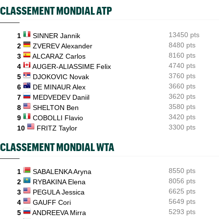
CLASSEMENT MONDIAL ATP
INTERVIEW
06/08
Quentin Halys : "Je n’ai pas eu de coup de téléphone de
sponsors"
13450 pts
1
SINNER Jannik
8480 pts
WTA - Toronto
2
ZVEREV Alexander
06/08
Aryna Sabalenka propose... des conférences de presse façon F1
8160 pts
3
ALCARAZ Carlos
4740 pts
4
AUGER-ALIASSIME Felix
3760 pts
5
DJOKOVIC Novak
3660 pts
6
DE MINAUR Alex
3620 pts
7
MEDVEDEV Daniil
3580 pts
8
SHELTON Ben
3420 pts
9
COBOLLI Flavio
3300 pts
10
FRITZ Taylor
CLASSEMENT MONDIAL WTA
8550 pts
1
SABALENKA Aryna
8056 pts
2
RYBAKINA Elena
6625 pts
3
PEGULA Jessica
5649 pts
4
GAUFF Cori
5293 pts
5
ANDREEVA Mirra