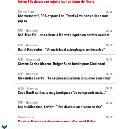
Arthur Fils déroule et rejoint les huitièmes de finale
Tennis Actu
06/08
Abonnement 9,99€ et pour 1 an, Tennis Actu sans pub et sans
pop up
ATP - Montréal
06/08
Gaël Monfils... ses adieux à Montréal après un dernier combat
ATP - Montréal
06/08
Daniil Medvedev : "Un match catastrophique, un désastre"
ATP - Cincinnati
06/08
Comme Carlos Alcaraz, Holger Rune forfait pour Cincinnati
ATP - Montréal
06/08
Alexander Zverev : "Je ne pensais pas non plus jouer aussi mal"
WTA - Toronto
06/08
Coco Gauff sur les tests génétiques : "Je comprends mais..."
ATP - Montréal
06/08
Auger-Aliassime, forfait : "Une douleur au niveau du dos"
Carnet Rose
06/08
Caroline Garcia est devenue maman d’un petit Pablo...