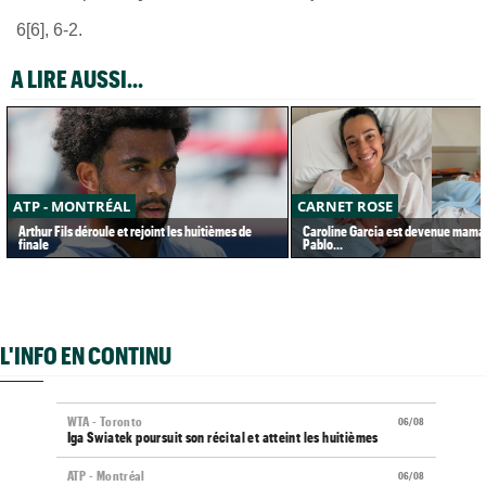
6[6], 6-2.
A LIRE AUSSI...
ATP - MONTRÉAL
CARNET ROSE
Arthur Fils déroule et rejoint les huitièmes de
Caroline Garcia est devenue maman
finale
Pablo...
L'INFO EN CONTINU
WTA - Toronto
06/08
Iga Swiatek poursuit son récital et atteint les huitièmes
ATP - Montréal
06/08