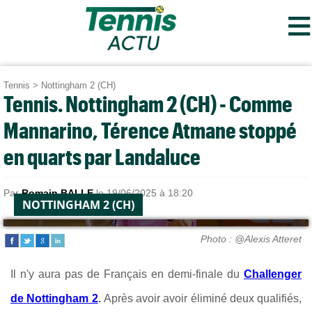
≡
Tennis
>
Nottingham 2 (CH)
Tennis. Nottingham 2 (CH) - Comme
Mannarino, Térence Atmane stoppé
en quarts par Landaluce
Par
Romain BALLE
le 19/06/2025 à 18:20
NOTTINGHAM 2 (CH)
Photo : @Alexis Atteret
Il n'y aura pas de Français en demi-finale du
Challenger
de Nottingham 2
.
Après avoir avoir éliminé deux qualifiés,