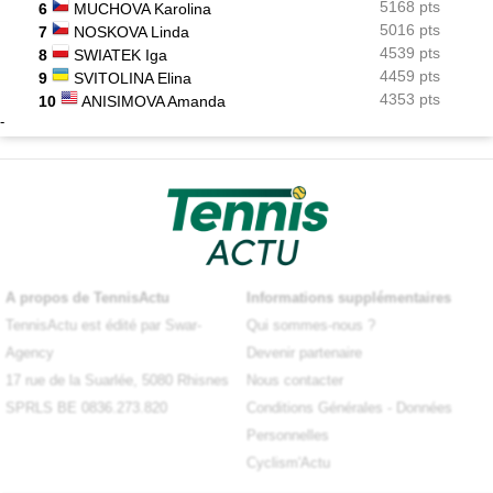
5168 pts
6
MUCHOVA Karolina
5016 pts
7
NOSKOVA Linda
4539 pts
8
SWIATEK Iga
4459 pts
9
SVITOLINA Elina
4353 pts
10
ANISIMOVA Amanda
-
A propos de TennisActu
Informations supplémentaires
TennisActu est édité par Swar-
Qui sommes-nous ?
Agency
Devenir partenaire
17 rue de la Suarlée, 5080 Rhisnes
Nous contacter
SPRLS BE 0836.273.820
Conditions Générales
-
Données
Personnelles
Cyclism'Actu