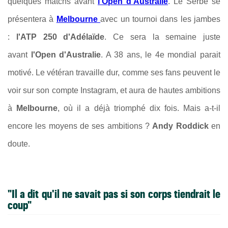
quelques matchs avant
l'Open d'Australie
. Le Serbe se
présentera à
Melbourne
avec un tournoi dans les jambes
:
l'ATP 250 d'Adélaïde
. Ce sera la semaine juste
avant
l'Open d'Australie
. A 38 ans, le 4e mondial parait
motivé. Le vétéran travaille dur, comme ses fans peuvent le
voir sur son compte Instagram, et aura de hautes ambitions
à
Melbourne
, où il a déjà triomphé dix fois. Mais a-t-il
encore les moyens de ses ambitions ?
Andy Roddick
en
doute.
"Il a dit qu'il ne savait pas si son corps tiendrait le
coup"