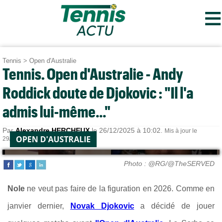
≡
Tennis
>
Open d'Australie
Tennis. Open d'Australie - Andy
Roddick doute de Djokovic : "Il l'a
admis lui-même..."
Par
Alexandre HERCHEUX
le 26/12/2025 à 10:02.
Mis à jour le
OPEN D'AUSTRALIE
29/12/2025 à 08:25.
Photo : @RG/@TheSERVED
Nole
ne veut pas faire de la figuration en 2026. Comme en
janvier dernier,
Novak Djokovic
a décidé de jouer