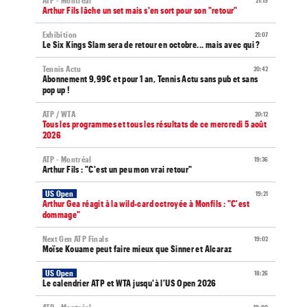
ATP - Montréal
21:19
Arthur Fils lâche un set mais s'en sort pour son "retour"
Exhibition
21:07
Le Six Kings Slam sera de retour en octobre... mais avec qui ?
Tennis Actu
20:42
Abonnement 9,99€ et pour 1 an, Tennis Actu sans pub et sans
pop up !
ATP / WTA
20:12
Tous les programmes et tous les résultats de ce mercredi 5 août
2026
ATP - Montréal
19:36
Arthur Fils : "C'est un peu mon vrai retour"
US Open
19:21
Arthur Gea réagit à la wild-card octroyée à Monfils : "C'est
dommage"
Next Gen ATP Finals
19:02
Moïse Kouame peut faire mieux que Sinner et Alcaraz
US Open
18:26
Le calendrier ATP et WTA jusqu'à l'US Open 2026