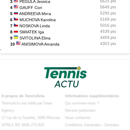
6625 pts
3
PEGULA Jessica
5649 pts
4
GAUFF Cori
5293 pts
5
ANDREEVA Mirra
5168 pts
6
MUCHOVA Karolina
5016 pts
7
NOSKOVA Linda
4539 pts
8
SWIATEK Iga
4459 pts
9
SVITOLINA Elina
4353 pts
10
ANISIMOVA Amanda
-
A propos de TennisActu
Informations supplémentaires
TennisActu est édité par Swar-
Qui sommes-nous ?
Agency
Devenir partenaire
17 rue de la Suarlée, 5080 Rhisnes
Nous contacter
SPRLS BE 0836.273.820
Conditions Générales
-
Données