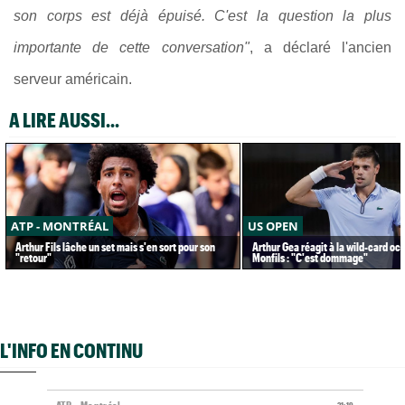
son corps est déjà épuisé. C'est la question la plus
importante de cette conversation"
, a déclaré l'ancien
serveur américain.
A LIRE AUSSI...
ATP - MONTRÉAL
US OPEN
Arthur Fils lâche un set mais s'en sort pour son
Arthur Gea réagit à la wild-card oc
"retour"
Monfils : "C'est dommage"
L'INFO EN CONTINU