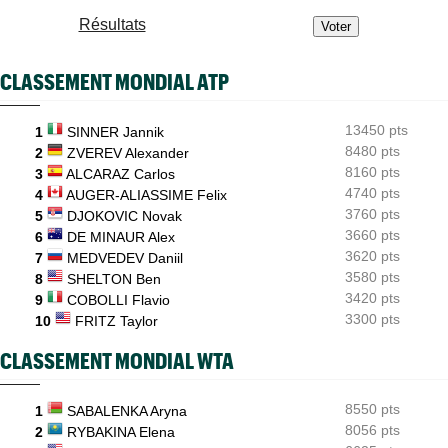
US Open (Q)
15:21
Résultats
Bonzi proche du tableau, Gea, Draper et Wawrinka en qualifs
US Open (Q)
15:00
CLASSEMENT MONDIAL ATP
Sept Françaises engagées en qualifs, Kristina Mladenovic
protégée
13450 pts
1
SINNER Jannik
US Open
14:11
Emma Raducanu doit digérer un nouveau forfait, encore un
8480 pts
2
ZVEREV Alexander
coup dur
8160 pts
3
ALCARAZ Carlos
4740 pts
4
AUGER-ALIASSIME Felix
3760 pts
5
DJOKOVIC Novak
3660 pts
6
DE MINAUR Alex
3620 pts
7
MEDVEDEV Daniil
3580 pts
8
SHELTON Ben
3420 pts
9
COBOLLI Flavio
3300 pts
10
FRITZ Taylor
CLASSEMENT MONDIAL WTA
8550 pts
1
SABALENKA Aryna
8056 pts
2
RYBAKINA Elena