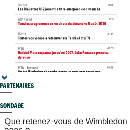
Jeunes
11:38
Les Bleuettes U12 jouent le titre européen ce dimanche
ATP / WTA
11:15
Tous les programmes et résultats du dimanche 9 août 2026
Média
09:44
Toutes vos vidéos à retrouver sur Tennis Actu TV
WTA
09:35
Haddad Maia en pause jusqu'en 2027, João Fonseca prend sa
défense
WTA - Toronto
08:59
Arthur Rinderknech tombe après un gros combat et une
interruption
PARTENAIRES
WTA - Toronto
08:43
Aryna Sabalenka tombe dans un piège dès les huitièmes de
finale
SONDAGE
Tennis Actu
08:40
Abonnement 9,99€ et pour 1 an, Tennis Actu sans pub et sans
pop up
Que retenez-vous de Wimbledon
ATP - Montréal
08:28
Arthur Fils éteint Norrie et aura une revanche à prendre en