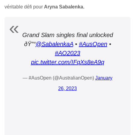
véritable défi pour
Aryna Sabalenka.
Grand Slam singles final unlocked
ðŸ”“
@SabalenkaA
•
#AusOpen
•
#AO2023
pic.twitter.com/IFqXs8eA9q
— #AusOpen (@AustralianOpen)
January
26, 2023