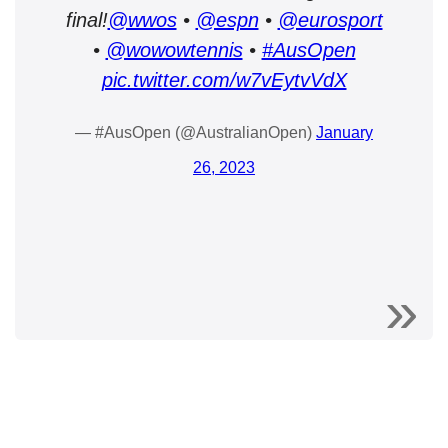
final!
@wwos
•
@espn
•
@eurosport
•
@wowowtennis
•
#AusOpen
pic.twitter.com/w7vEytvVdX
— #AusOpen (@AustralianOpen)
January
26, 2023