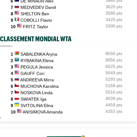
3660 pts
6
DE MINAUR Alex
3620 pts
7
MEDVEDEV Daniil
3580 pts
8
SHELTON Ben
3420 pts
9
COBOLLI Flavio
3300 pts
10
FRITZ Taylor
CLASSEMENT MONDIAL WTA
8550 pts
1
SABALENKA Aryna
8056 pts
2
RYBAKINA Elena
6625 pts
3
PEGULA Jessica
5649 pts
4
GAUFF Cori
5293 pts
5
ANDREEVA Mirra
5168 pts
6
MUCHOVA Karolina
5016 pts
7
NOSKOVA Linda
4539 pts
8
SWIATEK Iga
4459 pts
9
SVITOLINA Elina
4353 pts
10
ANISIMOVA Amanda
-