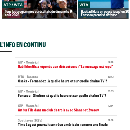
ATP / WTA
WTA
Tous les programmes et résultats du dimanche 9
Haddad Maia en pause jusqu'en 20
août 2026
Fonseca prend sa défense
L'INFO EN CONTINU
ATP - Montréal
13:06
Gaël Monfils a répondu aux détracteurs : "Le message est reçu"
WTA - Toronto
12:42
Osaka - Fernandez : à quelle heure et sur quelle chaîne TV ?
ATP - Montréal
12:25
Fonseca - Shelton : à quelle heure et sur quelle chaîne TV ?
ATP - Montréal
12:14
Arthur Fils dans un club de trois avec Sinner et Zverev
Southaven (M25)
11:56
Timo Legout poursuit son rêve américain : encore une finale