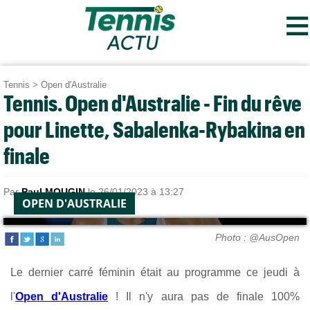
≡
Tennis
>
Open d'Australie
Tennis. Open d'Australie - Fin du rêve
pour Linette, Sabalenka-Rybakina en
finale
Par
Paul MOUGIN
le 26/01/2023 à 13:27
OPEN D'AUSTRALIE
Photo : @AusOpen
Le dernier carré féminin était au programme ce jeudi à
l'
Open d'Australie
! Il n'y aura pas de finale 100%