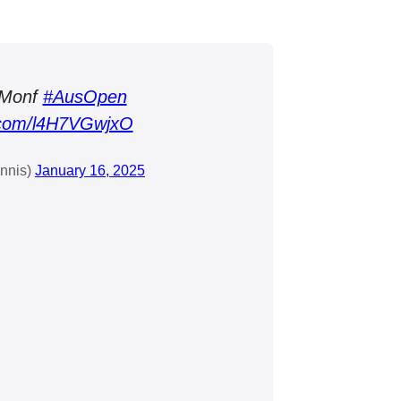
 Monf
#AusOpen
r.com/l4H7VGwjxO
nnis)
January 16, 2025