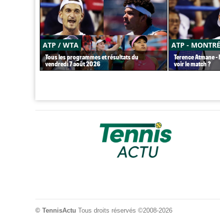
ATP / WTA
ATP - MONTR
Tous les programmes et résultats du
Terence Atmane - M
vendredi 7 août 2026
voir le match ?
© TennisActu
Tous droits réservés ©2008-2026