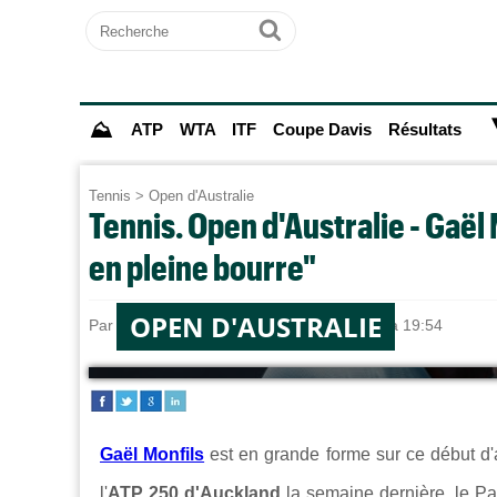
Recherche
Ok
⛰
ATP
WTA
ITF
Coupe Davis
Résultats
Tennis
>
Open d'Australie
Tennis. Open d'Australie - Gaël 
en pleine bourre"
OPEN D'AUSTRALIE
Par
Alexandre HERCHEUX
le 17/01/2025 à 19:54
Gaël Monfils
est en grande forme sur ce début d'a
l'
ATP 250 d'Auckland
la semaine dernière, le Pa