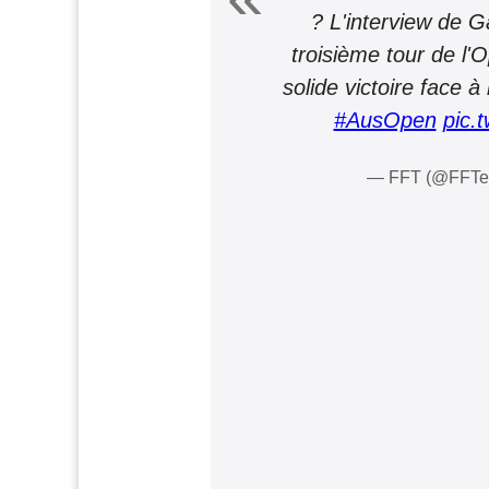
?️ L'interview de G
troisième tour de l'
solide victoire face à
#AusOpen
pic.
— FFT (@FFTe