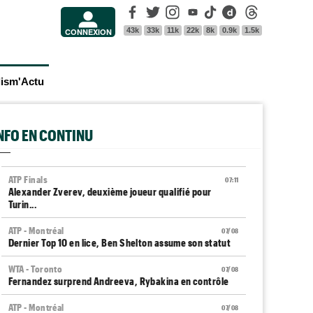
Facebook
Twitter
Instagram
Youtube
Tik Tok
Dailymotion
Threads
43k
33k
11k
22k
8k
0.9k
1.5k
CONNEXION
lism'Actu
INFO EN CONTINU
ATP Finals
07:11
Alexander Zverev, deuxième joueur qualifié pour
Turin...
ATP - Montréal
07/08
Dernier Top 10 en lice, Ben Shelton assume son statut
WTA - Toronto
07/08
Fernandez surprend Andreeva, Rybakina en contrôle
ATP - Montréal
07/08