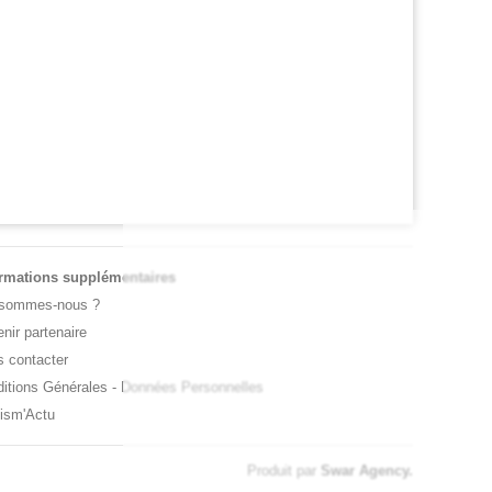
RNET ROSE
ATP / WTA
oline Garcia est devenue la maman d’un
Tous les résultats de ce jeudi 6 août 20
it Pablo
de la nuit
ormations supplémentaires
 sommes-nous ?
nir partenaire
 contacter
itions Générales
-
Données Personnelles
ism'Actu
Produit par
Swar Agency
.