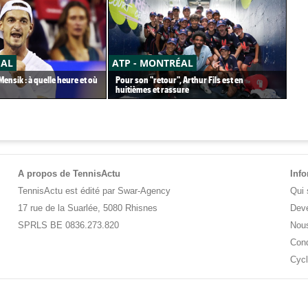
ÉAL
ATP - MONTRÉAL
CA
ensik : à quelle heure et où
Pour son "retour", Arthur Fils est en
Car
huitièmes et rassure
pet
A propos de TennisActu
Inf
TennisActu est édité par Swar-Agency
Qui
17 rue de la Suarlée, 5080 Rhisnes
Deve
SPRLS BE 0836.273.820
Nous
Cond
Cycl