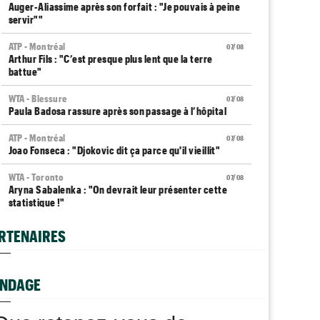
Auger-Aliassime après son forfait : "Je pouvais à peine
servir""
ATP - Montréal
07/08
Arthur Fils : "C’est presque plus lent que la terre
battue"
WTA - Blessure
07/08
Paula Badosa rassure après son passage à l’hôpital
ATP - Montréal
07/08
Joao Fonseca : "Djokovic dit ça parce qu'il vieillit"
WTA - Toronto
07/08
Aryna Sabalenka : "On devrait leur présenter cette
statistique !"
ATP - Montréal
07/08
RTENAIRES
Terence Atmane a scalpé Tiafoe, Draper puis
Khachanov en 9 jours
NDAGE
Plovdiv (CH)
07/08
Yannick Alexandrescou, 18 ans, privé d'une première
demie en Chal'