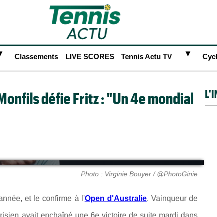
►
►
Classements
LIVE SCORES
Tennis Actu TV
Cyc
L'
Monfils défie Fritz : "Un 4e mondial
Photo : Virginie Bouyer / @PhotoGinie
nnée, et le confirme à l'
Open d'Australie
. Vainqueur de
risien avait enchaîné une 6e victoire de suite mardi dans