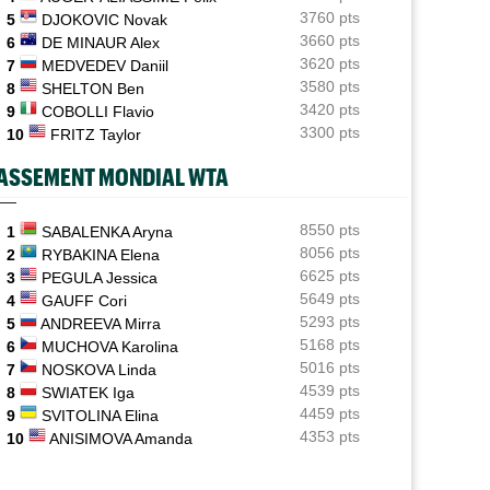
3760 pts
5
DJOKOVIC Novak
ATP - Montréal
07/08
3660 pts
6
DE MINAUR Alex
Bourreau d'Ugo Humbert, Daniel Merida aime croquer
3620 pts
7
MEDVEDEV Daniil
du Français...
3580 pts
8
SHELTON Ben
3420 pts
ATP - Cincinnati
9
COBOLLI Flavio
07/08
Comme Carlos Alcaraz, Holger Rune a renoncé à
3300 pts
10
FRITZ Taylor
Cincinnati
ASSEMENT MONDIAL WTA
WTA - Toronto
07/08
Rybakina, Andreeva, Osaka, Gauff... horaires et
diffusion TV
8550 pts
1
SABALENKA Aryna
8056 pts
2
RYBAKINA Elena
6625 pts
3
PEGULA Jessica
5649 pts
4
GAUFF Cori
5293 pts
5
ANDREEVA Mirra
5168 pts
6
MUCHOVA Karolina
5016 pts
7
NOSKOVA Linda
4539 pts
8
SWIATEK Iga
4459 pts
9
SVITOLINA Elina
4353 pts
10
ANISIMOVA Amanda