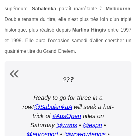
supérieure.
Sabalenka
paraît inarrêtable à
Melbourne
.
Double tenante du titre, elle n'est plus très loin d'un triplé
historique, plus réalisé depuis
Martina Hingis
entre 1997
et 1999. Elle aura l'occasion samedi d'aller chercher un
quatrième titre du Grand Chelem.
??❓
Ready to go for three in a
row!
@SabalenkaA
will seek a hat-
trick of
#AusOpen
titles on
Saturday.
@wwos
•
@espn
•
@eurosport
•
@wowowtennis
•