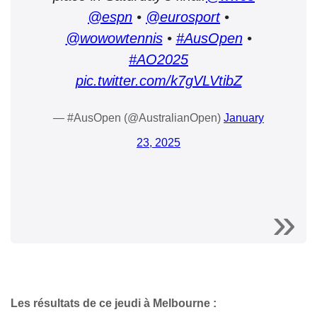
@espn
•
@eurosport
•
@wowowtennis
•
#AusOpen
•
#AO2025
pic.twitter.com/k7gVLVtibZ
— #AusOpen (@AustralianOpen)
January
23, 2025
Les résultats de ce jeudi à Melbourne :