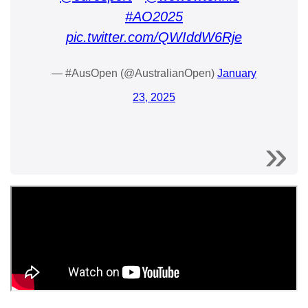
#AO2025
pic.twitter.com/QWIddW6Rje
— #AusOpen (@AustralianOpen)
January
23, 2025