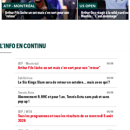
ATP - MONTRÉAL
US OPEN
Arthur Fils lâche un set mais s'en sort pour son
Arthur Gea réagit à la wild-card oc
"retour"
Monfils : "C'est dommage"
L'INFO EN CONTINU
ATP - Montréal
05/08
Arthur Fils lâche un set mais s'en sort pour son "retour"
Exhibition
05/08
Le Six Kings Slam sera de retour en octobre... mais avec qui ?
Tennis Actu
05/08
Abonnement 9,99€ et pour 1 an, Tennis Actu sans pub et sans
pop up !
ATP / WTA
05/08
Tous les programmes et tous les résultats de ce mercredi 5 août
2026