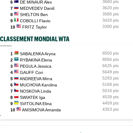
3660 pts
6
DE MINAUR Alex
3620 pts
7
MEDVEDEV Daniil
3580 pts
8
SHELTON Ben
3420 pts
9
COBOLLI Flavio
3300 pts
10
FRITZ Taylor
CLASSEMENT MONDIAL WTA
8550 pts
1
SABALENKA Aryna
8056 pts
2
RYBAKINA Elena
6625 pts
3
PEGULA Jessica
5649 pts
4
GAUFF Cori
5293 pts
5
ANDREEVA Mirra
5168 pts
6
MUCHOVA Karolina
5016 pts
7
NOSKOVA Linda
4539 pts
8
SWIATEK Iga
4459 pts
9
SVITOLINA Elina
4353 pts
10
ANISIMOVA Amanda
-