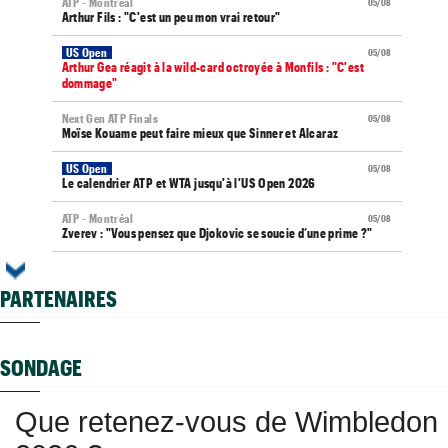
ATP - Montréal
05/08
Arthur Fils : "C'est un peu mon vrai retour"
US Open
05/08
Arthur Gea réagit à la wild-card octroyée à Monfils : "C'est
dommage"
Next Gen ATP Finals
05/08
Moïse Kouame peut faire mieux que Sinner et Alcaraz
US Open
05/08
Le calendrier ATP et WTA jusqu'à l'US Open 2026
ATP - Montréal
05/08
Zverev : "Vous pensez que Djokovic se soucie d’une prime ?"
WTA - Toronto
05/08
Elena Rybakina peut détrôner Aryna Sabalenka à Toronto
PARTENAIRES
US Open
05/08
Gaël Monfils et Léolia Jeanjean wild-cards FFT, Gea en qualifs
SONDAGE
Vancouver (CH)
05/08
Après un an out, J.J. Wolf en pole pour la wild-card de l'US Open
Que retenez-vous de Wimbledon
Jeunes
05/08
Les Bleus U16 montent sur le podium au Touquet