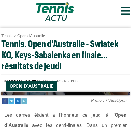
≡
Tennis
>
Open d'Australie
Tennis. Open d'Australie - Swiatek
KO, Keys-Sabalenka en finale...
résultats de jeudi
Par
Paul MOUGIN
le 23/01/2025 à 20:06
OPEN D'AUSTRALIE
Photo : @AusOpen
Les dames étaient à l'honneur ce jeudi à l'
Open
d'Australie
avec les demi-finales. Dans un premier