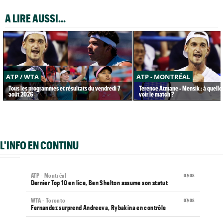
A LIRE AUSSI...
ATP / WTA
ATP - MONTRÉAL
Tous les programmes et résultats du vendredi 7
Terence Atmane - Mensik : à quelle
août 2026
voir le match ?
L'INFO EN CONTINU
ATP - Montréal
07/08
Dernier Top 10 en lice, Ben Shelton assume son statut
WTA - Toronto
07/08
Fernandez surprend Andreeva, Rybakina en contrôle