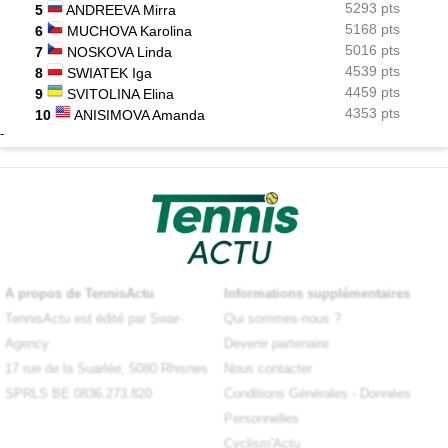
5293 pts
5
ANDREEVA Mirra
5168 pts
6
MUCHOVA Karolina
5016 pts
7
NOSKOVA Linda
4539 pts
8
SWIATEK Iga
4459 pts
9
SVITOLINA Elina
4353 pts
10
ANISIMOVA Amanda
-
A propos de TennisActu
Informations supplémentaires
TennisActu est édité par Swar-
Qui sommes-nous ?
Agency
Devenir partenaire
17 rue de la Suarlée, 5080 Rhisnes
Nous contacter
SPRLS BE 0836.273.820
Conditions Générales
-
Données
Personnelles
Cyclism'Actu