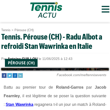
≡
Tennis
>
Pérouse (CH)
Tennis. Pérouse (CH) - Radu Albot a
refroidi Stan Wawrinka en Italie
Par
Antoine GUILLOU
le 11/06/2025 à 12:43
PÉROUSE (CH)
Facebook.com/meftennisevents
Battu au premier tour de
Roland-Garros
par
Jacob
Fearnley
, il est légitime de se poser la question suivante
:
Stan Wawrinka
regagnera t-il un jour un match à Roland-