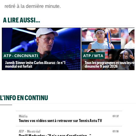
retiré à la dernière minute.
A LIRE AUSSI...
ATP - CINCINNATI
ATP / WTA
Jannik Sinner imite Carlos Alcaraz : le n°1
Tous les programmes et tous les rés
mondial est forfait
dimanche 9 août 2026
L'INFO EN CONTINU
Média
07:37
Toutes vos vidéos sont à retrouver sur Tennis Actu TV
ATP - Montréal
07:18
Daniil Medvedev : "Il n’y a pas d’explication..."