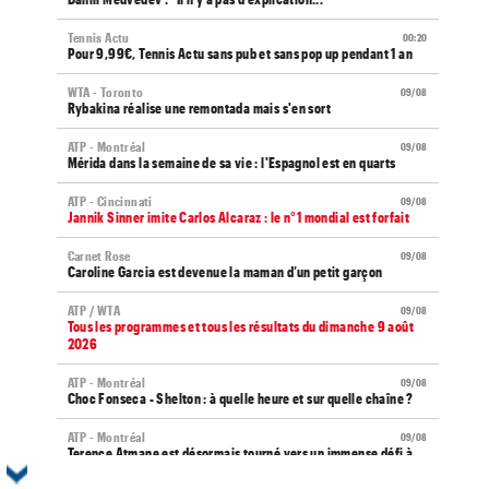
Tennis Actu
00:20
Pour 9,99€, Tennis Actu sans pub et sans pop up pendant 1 an
WTA - Toronto
09/08
Rybakina réalise une remontada mais s'en sort
ATP - Montréal
09/08
Mérida dans la semaine de sa vie : l'Espagnol est en quarts
ATP - Cincinnati
09/08
Jannik Sinner imite Carlos Alcaraz : le n°1 mondial est forfait
Carnet Rose
09/08
Caroline Garcia est devenue la maman d’un petit garçon
ATP / WTA
09/08
Tous les programmes et tous les résultats du dimanche 9 août
2026
ATP - Montréal
09/08
Choc Fonseca - Shelton : à quelle heure et sur quelle chaîne ?
ATP - Montréal
09/08
Terence Atmane est désormais tourné vers un immense défi à
relever