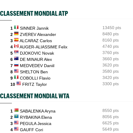
Cincinnati
WTA - Toronto
CLASSEMENT MONDIAL ATP
09/08
Sept victoires de rang et... un dinosaure : l'Eala-mania au
Canada
13450 pts
1
SINNER Jannik
8480 pts
2
ZVEREV Alexander
8160 pts
3
ALCARAZ Carlos
4740 pts
4
AUGER-ALIASSIME Felix
3760 pts
5
DJOKOVIC Novak
3660 pts
6
DE MINAUR Alex
3620 pts
7
MEDVEDEV Daniil
3580 pts
8
SHELTON Ben
3420 pts
9
COBOLLI Flavio
3300 pts
10
FRITZ Taylor
CLASSEMENT MONDIAL WTA
8550 pts
1
SABALENKA Aryna
8056 pts
2
RYBAKINA Elena
6625 pts
3
PEGULA Jessica
5649 pts
4
GAUFF Cori